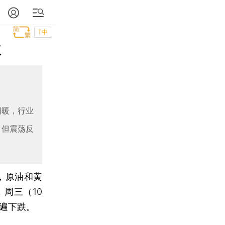
T中
红
回暖，行业
，但震荡反
，原油和黄
周三（10
遍下跌。