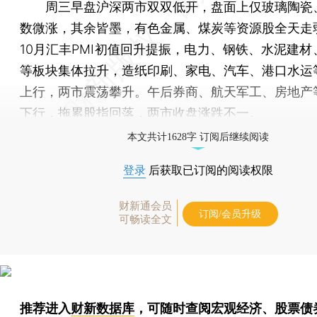
周三早盘沪深两市双双低开，盘面上仅玻璃陶瓷
数微涨，其余皆墨，有色金属、煤炭等资源股全天走
10月汇丰PMI初值回升提振，电力、钢铁、水泥建材
等板块集体拉升，造纸印刷、家电、汽车、港口水运
上行，两市震荡攀升。午后券商、航天军工、房地产
下行，拖累股指回落，两市收盘涨跌不一。
本文共计1628字 订阅后继续阅读
登录
后获取已订阅的阅读权限
财新通会员
订阅/会员升级
可畅读全文
推荐进入
财新数据库
，可随时查阅宏观经济、股票债