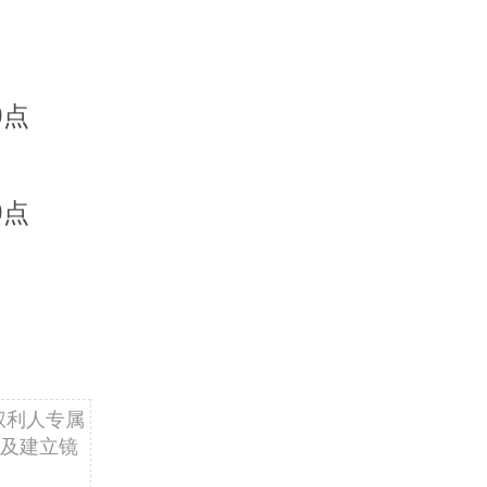
0点
0点
权利人专属
及建立镜