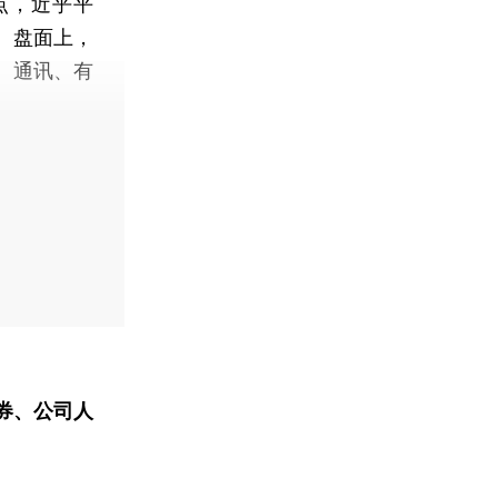
9点，近乎平
2%。盘面上，
、通讯、有
券、公司人