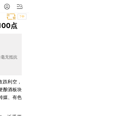
T中
00点
指毫无抵抗
收跌利空，
便酿酒板块
传媒、有色