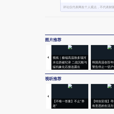
评论仅代表网友个人观点，不代表财
图片推荐
视线｜极端高温致多瑙河
水位跌破纪录 二战沉船与
韩国高温创百年
猛犸象化石接连露出
警告停止一切户
视听推荐
【不唯一答案】不止“养
【特别呈现】寻
老”
有意思的生活方