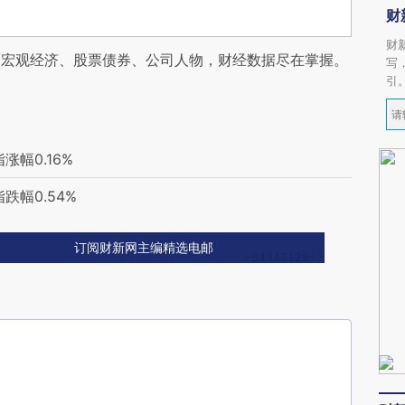
财
财
阅宏观经济、股票债券、公司人物，财经数据尽在掌握。
写
引
幅0.16%
幅0.54%
订阅财新网主编精选电邮