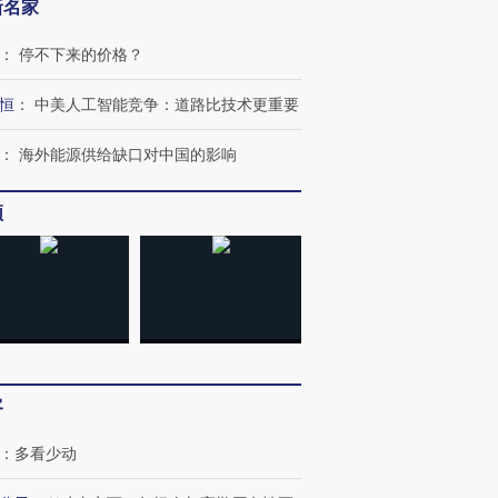
新名家
：
停不下来的价格？
恒
：
中美人工智能竞争：道路比技术更重要
：
海外能源供给缺口对中国的影响
频
OX的吸金
马航飞行员跨国走私7万
视线｜被称为“蟑螂”的印
让中产们甘
粒摇头丸 尿检体内含3种
度Z世代 用街头抗争将教
秘鲁纳斯
”？
毒品
育部长拱下台
13人遇难
客
进第四届链博
【商旅对话】华住集团
技“链”接产
【特别呈现】寻找100种
CFO：不靠规模取胜，华
【特别呈
：
多看少动
有意思的生活方式·第三对
住三大增长引擎是什么？
有意思的