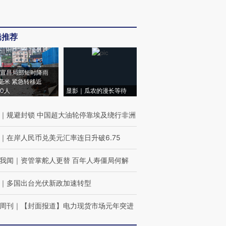
辑推荐
宜昌局部短时降雨
8毫米 紧急转移近
00人
显影｜瓜农的漫长等待
｜
规避封锁 中国超大油轮停靠埃及绕行非洲
｜
在岸人民币兑美元汇率连日升破6.75
我闻
｜
资管掌舵人更替 百年人寿僵局何解
｜
多国出台光伏新政加速转型
周刊
｜
【封面报道】电力现货市场元年突进