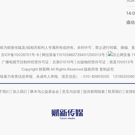
14:
撬动
权为财新传媒及/或相关权利人专属所有或持有。未经许可，禁止进行转载、摘编、
京ICP备10026701号-8
|
网信算备110105862729401250013号
|
京公网安备 11
广播电视节目制作经营许可证：京第01015号
|
出版物经营许可证：第直100013号
Copyright 财新网 All Rights Reserved 版权所有 复制必究
害信息举报、未成年人举报、谣言信息）：010-85905050 13195200605 举报邮
于我们
|
加入我们
|
啄木鸟公益基金会
|
意见与反馈
|
提供新闻线索
|
联系我们
|
友情