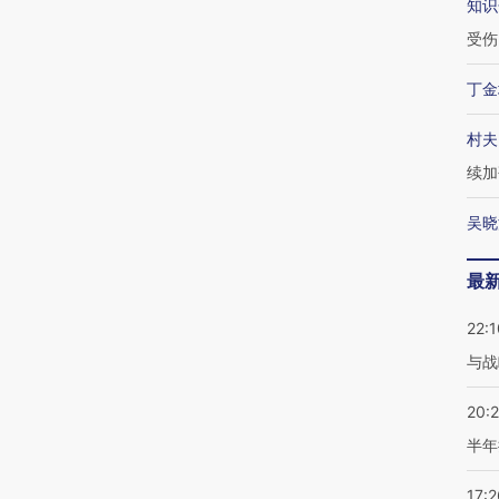
知识
受伤
丁金
村夫
续加
吴晓
最
22:1
与战
20:
半年
17:2