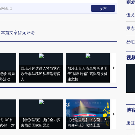
财
新网观点
发布
伍戈
罗志
本篇文章暂无评论
易峘
视
西班牙休达进入紧急状态
加沙上百万流离失所者困
视线｜HYR
纪录 当局
数千非法移民从摩洛哥闯
于“塑料烤箱” 高温引发健
术：是什么
外活动
入
康危机
心“花钱找虐
博
【推广】走
找100种
【特别呈现】澳门全力探
【特别呈现】《东莞，人
会，让数智科
唐涯
式·第一对
索葡语国家新渠道
间便利店》倾情上线
业