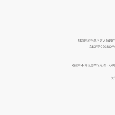
财新网所刊载内容之知识产
京ICP证090880号
违法和不良信息举报电话（涉网络暴力有
关