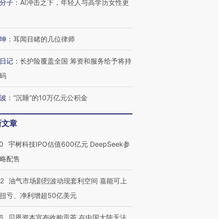
分子
：
AI冲击之下，年轻人与高学历女性更
坤
：
耳闻目睹的几位律师
日记
：
长护险覆盖全国 筹资和服务给予将持
码
波
：
“沉睡”的10万亿元公积金
新文章
0
宇树科技IPO估值600亿元 DeepSeek参
略配售
22
油气市场剧烈波动现套利空间 嘉能可上
扭亏、净利增超50亿美元
6
贝恩资本宣布收购贡茶 在中国大陆无法