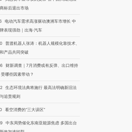
商标后退出市场
6
电动汽车需求高涨驱动澳洲车市增长 中
牌表现强劲｜出海·汽车
00
普渡机器人张涛：机器人规模化靠技术、
和产品共同突破
56
财新调查｜7月消费或有反弹、出口维持
 受哪些因素带动？
42
生态环境法典将施行 最高法明确新旧法
与追责规则
0
看空消费的“三大误区”
59
中东局势催化东南亚能源焦虑 多国出台
新政加速转型