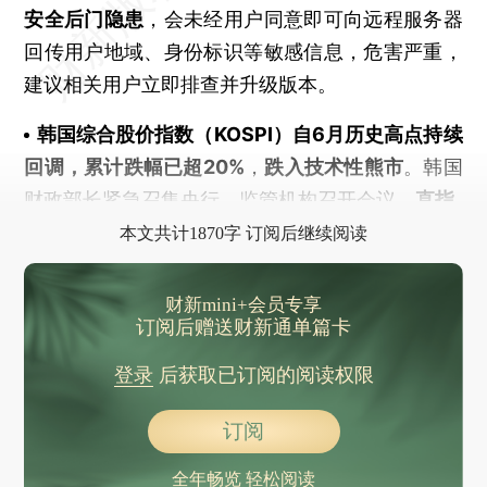
安全后门隐患
，会未经用户同意即可向远程服务器
回传用户地域、身份标识等敏感信息，危害严重，
建议相关用户立即排查并升级版本。
韩国综合股价指数（KOSPI）自6月历史高点持续
回调，累计跌幅已超20%
，
跌入技术性熊市
。韩国
财政部长紧急召集央行、监管机构召开会议
，直指
本文共计1870字 订阅后继续阅读
财新mini+会员专享
订阅后赠送财新通单篇卡
登录
后获取已订阅的阅读权限
订阅
全年畅览 轻松阅读