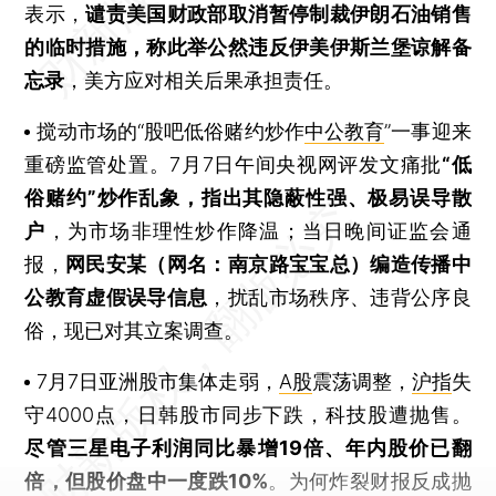
表示，
谴责美国财政部取消暂停制裁伊朗石油销售
的临时措施，称此举公然违反伊美伊斯兰堡谅解备
忘录
，美方应对相关后果承担责任。
搅动市场的“股吧低俗赌约炒作
中公教育
”一事迎来
重磅监管处置。7月7日午间央视网评发文痛批
“低
俗赌约”炒作乱象，指出其隐蔽性强、极易误导散
户
，为市场非理性炒作降温；当日晚间证监会通
报，
网民安某（网名：南京路宝宝总）编造传播中
公教育虚假误导信息
，扰乱市场秩序、违背公序良
俗，现已对其立案调查。
7月7日亚洲股市集体走弱，
A股
震荡调整，
沪指
失
守4000点，日韩股市同步下跌，科技股遭抛售。
尽管三星电子利润同比暴增19倍、年内股价已翻
倍，但股价盘中一度跌10%
。为何炸裂财报反成抛