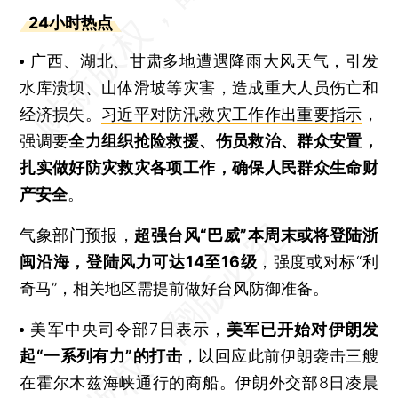
24小时热点
广西、湖北、甘肃多地遭遇降雨大风天气，引发
水库溃坝、山体滑坡等灾害，造成重大人员伤亡和
经济损失。
习近平对防汛救灾工作作出重要指示
，
强调要
全力组织抢险救援、伤员救治、群众安置，
扎实做好防灾救灾各项工作，确保人民群众生命财
产安全
。
气象部门预报，
超强台风“巴威”本周末或将登陆浙
闽沿海，登陆风力可达14至16级
，强度或对标“利
奇马”，相关地区需提前做好台风防御准备。
美军中央司令部7日表示，
美军已开始对伊朗发
起“一系列有力”的打击
，以回应此前伊朗袭击三艘
在霍尔木兹海峡通行的商船。伊朗外交部8日凌晨