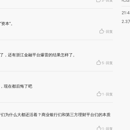
3
·
回复
21:
2.
资本”。
·
回复
了，还有浙江金融平台爆雷的结果怎样了。
5
·
回复
，现在都后悔了吧
1
·
回复
行们为什么大都还活着？商业银行们和第三方理财平台们的本质
1
·
回复