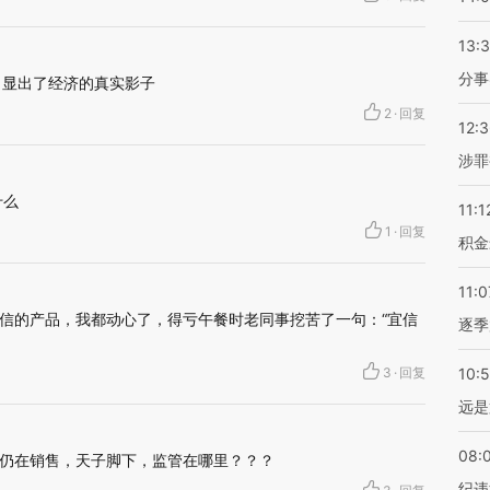
13:
分事
，显出了经济的真实影子
2
·
回复
12:
涉罪
什么
11:1
1
·
回复
积金
11:0
信的产品，我都动心了，得亏午餐时老同事挖苦了一句：“宜信
逐季
3
·
回复
10:
远是
08:
仍在销售，天子脚下，监管在哪里？？？
纪违