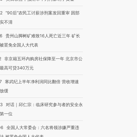
32
“90后”农民工讨薪涉刑案发回重审 因部
实不清
36
贵州山脚树矿难致16人死亡近三年 矿长
被罢免全国人大代表
2
非京籍五环内购房社保降至一年 北京市公
最高可贷340万元
7
寒武纪上半年净利润同比翻倍 营收增速
放缓
53
对话｜邱仁宗：临床研究参与者的安全永
第一位
06
全国人大常委会：六名将领涉嫌严重违
法 被罢免全国人大代表