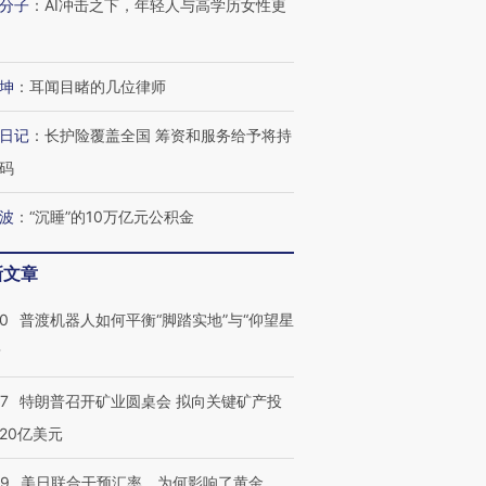
分子
：
AI冲击之下，年轻人与高学历女性更
坤
：
耳闻目睹的几位律师
日记
：
长护险覆盖全国 筹资和服务给予将持
码
波
：
“沉睡”的10万亿元公积金
新文章
00
普渡机器人如何平衡“脚踏实地”与“仰望星
？
57
特朗普召开矿业圆桌会 拟向关键矿产投
20亿美元
09
美日联合干预汇率，为何影响了黄金