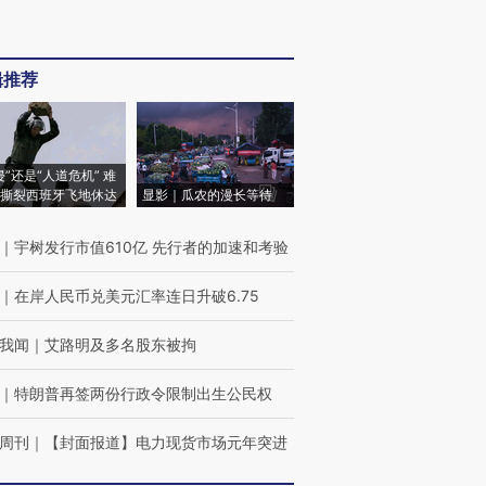
辑推荐
侵”还是“人道危机” 难
撕裂西班牙飞地休达
显影｜瓜农的漫长等待
｜
宇树发行市值610亿 先行者的加速和考验
｜
在岸人民币兑美元汇率连日升破6.75
我闻
｜
艾路明及多名股东被拘
｜
特朗普再签两份行政令限制出生公民权
周刊
｜
【封面报道】电力现货市场元年突进