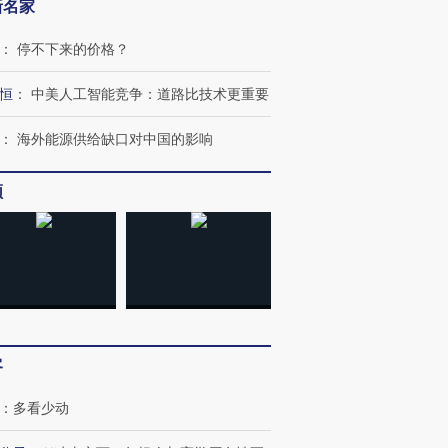
新名家
：
停不下来的价格？
恒
：
中美人工智能竞争：道路比技术更重要
：
海外能源供给缺口对中国的影响
频
客
：
多看少动