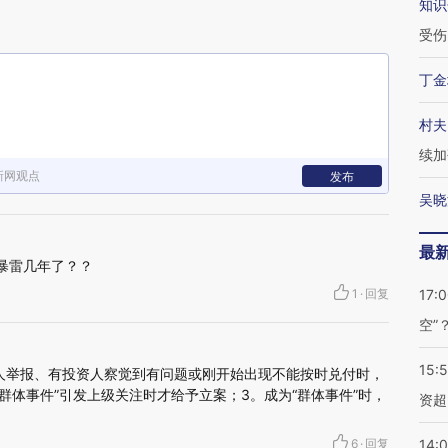
知识
受伤
丁金
村夫
续加
新网观点
发布
吴晓
最
p暴雷几年了？？
1
·
回复
17:
空”
15:
人举报、有投资人察觉到有问题或刚开始出现不能按时兑付时，
群体事件”引发上级关注时才给予立案；3。成为“群体事件”时，
资超
6
·
回复
14: