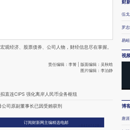
财
伍戈
罗志
易峘
阅宏观经济、股票债券、公司人物，财经信息尽在掌握。
视
责任编辑：李箐 | 版面编辑：吴秋晗
图片编辑：李泊静
直连CIPS 强化离岸人民币业务枢纽
母公司原副董事长已因受贿获刑
博
唐涯
订阅财新网主编精选电邮