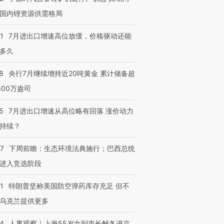
国内锂资源供需格局
1
7月进出口增速高位放缓，价格驱动还能
多久
8
央行7月继续增持近20吨黄金 累计储备超
600万盎司
5
7月进出口增速从高位略有回落 涨价动力
持续？
07
下周前瞻：生态环境法典施行；巴西总统
跨国走私7万
视线｜被称为“蟑螂”的印
视线｜“入侵”还是“人道危
进入竞选阶段
检体内含3种
度Z世代 用街头抗争将教
机”？难民潮撕裂西班牙
秘鲁纳斯
育部长拱下台
飞地休达
13人遇难
1
特朗普坚称美国防空弹药库存充足 但不
乌克兰提供更多
24
人事观察｜上海55岁女副市长解冬进京