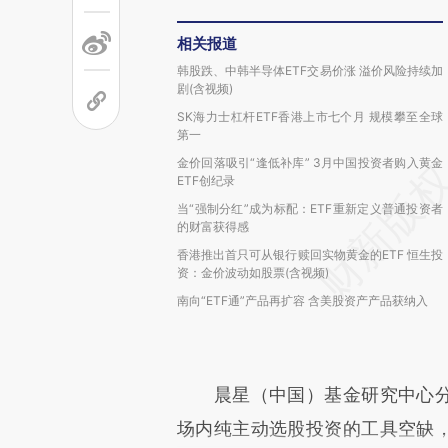
相关报道
韩股跌、中韩半导体ETF交易价涨 溢价风险持续加
剧(含视频)
SK海力士杠杆ETF香港上市七个月 规模攀至全球
第一
金价回落吸引“逢低补库” 3月中国投资者购入黄金
ETF创纪录
当“强制分红”成为标配：ETF重新定义普通投资者
的财富获得感
香港推出首只可从银行赎回实物黄金的ETF 恒生投
资：金价波动如股票(含视频)
南向“ETF通”产品再扩容 含美股资产产品获纳入
晨星（中国）基金研究中心分析
场内纯主动选股投资的工具空缺，