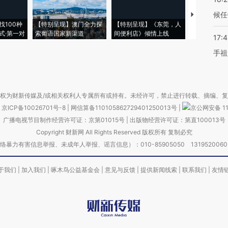
候任
【推广】走
找100种
【特别呈现】澳门全力探
【特别呈现】《东莞，人
会，让数智科
式·第一对
索葡语国家新渠道
间便利店》倾情上线
业
17:
手祖
权为财新传媒及/或相关权利人专属所有或持有。未经许可，禁止进行转载、摘编、
京ICP备10026701号-8
|
网信算备110105862729401250013号
|
京公网安备 11
广播电视节目制作经营许可证：京第01015号
|
出版物经营许可证：第直100013号
Copyright 财新网 All Rights Reserved 版权所有 复制必究
害信息举报、未成年人举报、谣言信息）：010-85905050 13195200605 举报邮
于我们
|
加入我们
|
啄木鸟公益基金会
|
意见与反馈
|
提供新闻线索
|
联系我们
|
友情