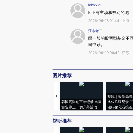
lolxxxlol
ETF有主动和被动的吧
2026-06-18 01:44 · 上海
江东老二
跟一般的股票型基金不
司申赎。
2026-06-19 09:42 · 江苏
图片推荐
视线｜极端高温
韩国高温创百年纪录 当局
水位跌破纪录 
警告停止一切户外活动
猛犸象化石接连
视听推荐