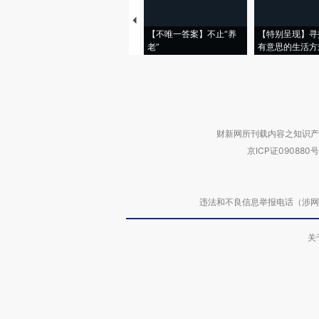
【不唯一答案】不止“养
【特别呈现】寻
老”
有意思的生活方
财新网所刊载内容之知识产
京ICP证090880号
违法和不良信息举报电话（涉网络暴力有
关