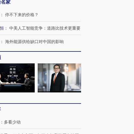
新名家
：
停不下来的价格？
恒
：
中美人工智能竞争：道路比技术更重要
：
海外能源供给缺口对中国的影响
频
客
：
多看少动