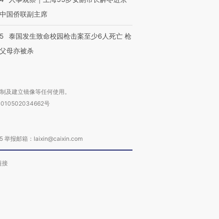
中国侨联副主席
进第四届链博
【商旅对话】华住集团
技“链”接产
【特别呈现】寻找100种
CFO：不靠规模取胜，华
【特别呈
有意思的生活方式·第三对
住三大增长引擎是什么？
有意思的
45
泰国发生致命校园枪击案至少6人死亡 枪
父母亦被杀
复制及建立镜像等任何使用。
010502034662号
箱：laixin@caixin.com
链接