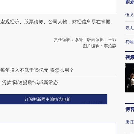
财
伍戈
阅宏观经济、股票债券、公司人物，财经信息尽在掌握。
罗志
责任编辑：李箐 | 版面编辑：王影
易峘
图片编辑：李泊静
视
每年投入不低于15亿元 将怎么用？
贷款“降速提质”或成新常态
订阅财新网主编精选电邮
博
唐涯