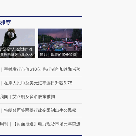
辑推荐
侵”还是“人道危机” 难
撕裂西班牙飞地休达
显影｜瓜农的漫长等待
｜
宇树发行市值610亿 先行者的加速和考验
｜
在岸人民币兑美元汇率连日升破6.75
我闻
｜
艾路明及多名股东被拘
｜
特朗普再签两份行政令限制出生公民权
周刊
｜
【封面报道】电力现货市场元年突进