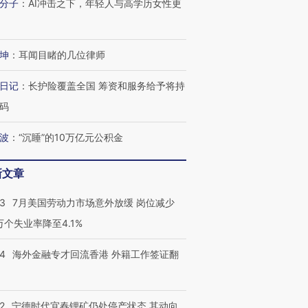
分子
：
AI冲击之下，年轻人与高学历女性更
坤
：
耳闻目睹的几位律师
日记
：
长护险覆盖全国 筹资和服务给予将持
码
波
：
“沉睡”的10万亿元公积金
新文章
43
7月美国劳动力市场意外放缓 岗位减少
3万个失业率降至4.1%
14
海外金融专才回流香港 外籍工作签证翻
2
宁德时代宜春锂矿仍处停产状态 其动向