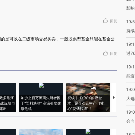
影响
·
回复
19:5
持续
同的是可以在二级市场交易买卖，一般股票型基金只能在基金公
19:1
过7
·
回复
19:1
能否
19:
致多瑙河
加沙上百万流离失所者困
视线｜HYROX的吸金
马航飞行员
大选
二战沉船与
于“塑料烤箱” 高温引发健
术：是什么让中产们甘
粒摇头丸 尿
露出
康危机
心“花钱找虐”？
毒品
19:0
会向
18: