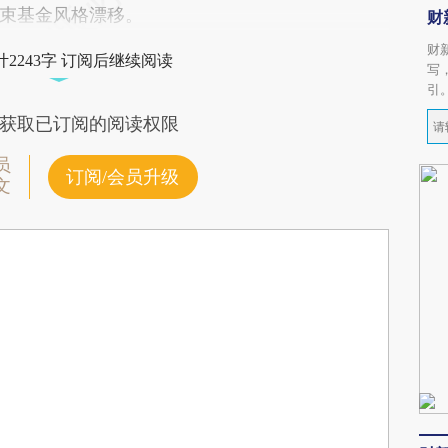
束基金风格漂移。
财
财
2243字 订阅后继续阅读
写
引
获取已订阅的阅读权限
员
订阅/会员升级
文