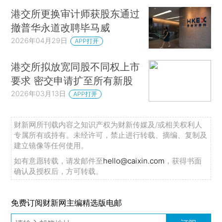
港交所更换审计师获股东通过
撤普华永道改聘毕马威
2026年04月29日
APP打开
港交所拟放宽同股不同权上市
要求 密交申请扩至所有新股
2026年03月13日
APP打开
财新网所刊载内容之知识产权为财新传媒及/或相关权利人
专属所有或持有。未经许可，禁止进行转载、摘编、复制及
建立镜像等任何使用。
如有意愿转载，请发邮件至
hello@caixin.com
，获得书面
确认及授权后，方可转载。
免费订阅财新网主编精选版电邮