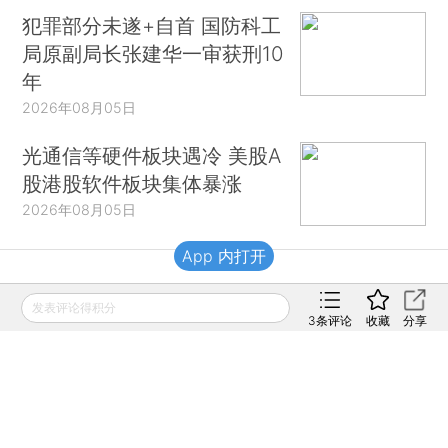
犯罪部分未遂+自首 国防科工
局原副局长张建华一审获刑10
年
2026年08月05日
光通信等硬件板块遇冷 美股A
股港股软件板块集体暴涨
2026年08月05日
App 内打开
财新移动
发表评论得积分
3
条评论
收藏
分享
财新
财新周刊
Caixin
登录
网页版
订阅电邮
|
|