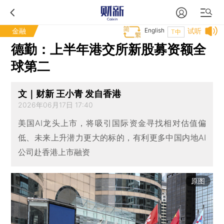
金融
English
试听
T中
德勤：上半年港交所新股募资额全
球第二
文｜财新 王小青 发自香港
2026年06月17日 17:40
美国AI龙头上市，将吸引国际资金寻找相对估值偏
低、未来上升潜力更大的标的，有利更多中国内地AI
公司赴香港上市融资
原图