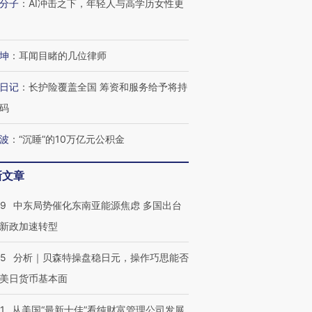
分子
：
AI冲击之下，年轻人与高学历女性更
坤
：
耳闻目睹的几位律师
日记
：
长护险覆盖全国 筹资和服务给予将持
码
波
：
“沉睡”的10万亿元公积金
新文章
59
中东局势催化东南亚能源焦虑 多国出台
新政加速转型
05
分析｜贝森特操盘稳日元，操作巧思能否
美日货币基本面
1
从美国“最新十佳”看纯财富管理公司发展