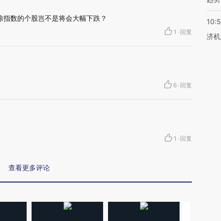
剔除指数的个股岂不是将会大幅下跌？
10:
1
·
回复
济机
6
·
回复
1
·
回复
查看更多评论