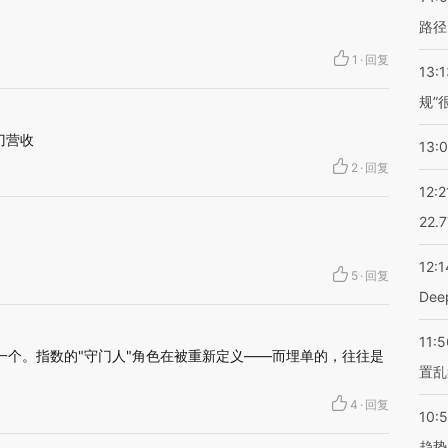
路径
1
·
回复
13:1
规”
刀营收
13:
2
·
回复
12:2
22.
12:1
5
·
回复
De
11:5
后一个。指数的"守门人"角色在被重新定义——而埋单的，往往是
置乱
4
·
回复
10:
趋势