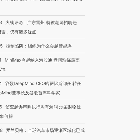
3
火线评论｜广东雷州“特教老师招聘违
很雷，仍有诸多疑点
05
控制陷阱：组织为什么会越管越胖
1
MiniMax今起纳入港股通 盘间涨幅最高
77%
4
谷歌DeepMind CEO哈萨比斯卸任 转任
epMind董事长及谷歌首席科学家
6
侦查起诉审判执行均有漏洞 涉案财物处
象何解
58
罗兰贝格：全球汽车市场逐渐区域化已成