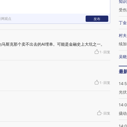
知识
受伤
新网观点
发布
丁金
村夫
续加
则为马斯克那个卖不出去的AI埋单。可能是金融史上大坑之一。
1
·
回复
吴晓
最
1
·
回复
14:
光伏
14:
撬动
·
回复
14:0