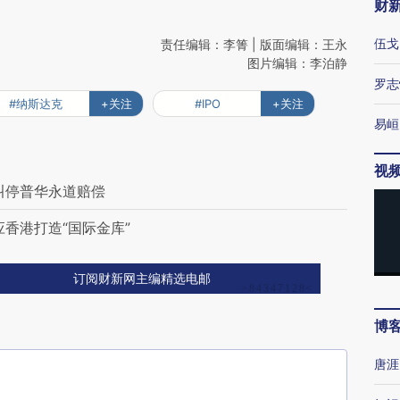
财
伍戈
责任编辑：李箐 | 版面编辑：王永
图片编辑：李泊静
罗志
#纳斯达克
+关注
#IPO
+关注
易峘
视
叫停普华永道赔偿
香港打造“国际金库”
订阅财新网主编精选电邮
博
唐涯