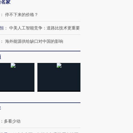
新名家
：
停不下来的价格？
恒
：
中美人工智能竞争：道路比技术更重要
：
海外能源供给缺口对中国的影响
频
客
：
多看少动