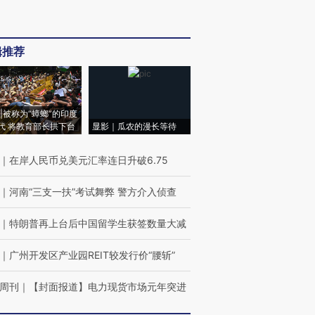
辑推荐
|被称为“蟑螂”的印度
代 将教育部长拱下台
显影｜瓜农的漫长等待
｜
在岸人民币兑美元汇率连日升破6.75
｜
河南“三支一扶”考试舞弊 警方介入侦查
｜
特朗普再上台后中国留学生获签数量大减
｜
广州开发区产业园REIT较发行价“腰斩”
周刊
｜
【封面报道】电力现货市场元年突进