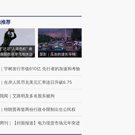
辑推荐
侵”还是“人道危机” 难
撕裂西班牙飞地休达
显影｜瓜农的漫长等待
｜
宇树发行市值610亿 先行者的加速和考验
｜
在岸人民币兑美元汇率连日升破6.75
我闻
｜
艾路明及多名股东被拘
｜
特朗普再签两份行政令限制出生公民权
周刊
｜
【封面报道】电力现货市场元年突进