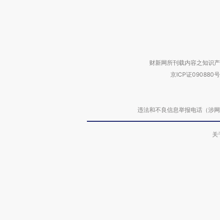
财新网所刊载内容之知识产
京ICP证090880号
违法和不良信息举报电话（涉网络暴力有
关