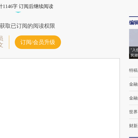
1146字 订阅后继续阅读
编
获取已订阅的阅读权限
员
订阅/会员升级
文
“入
民潮
特稿
金融
金融
世界
财新