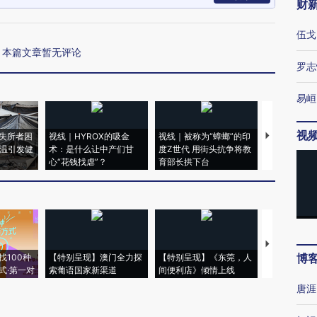
财
伍戈
本篇文章暂无评论
罗志
易峘
视
失所者困
视线｜HYROX的吸金
视线｜被称为“蟑螂”的印
视线｜“入侵
高温引发健
术：是什么让中产们甘
度Z世代 用街头抗争将教
机”？难民潮
心“花钱找虐”？
育部长拱下台
飞地休达
【推广】走
博
找100种
【特别呈现】澳门全力探
【特别呈现】《东莞，人
会，让数智科
式·第一对
索葡语国家新渠道
间便利店》倾情上线
业
唐涯