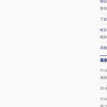
知识
受伤
丁金
村夫
续加
吴晓
最
11:3
束持
20:
17:
空”