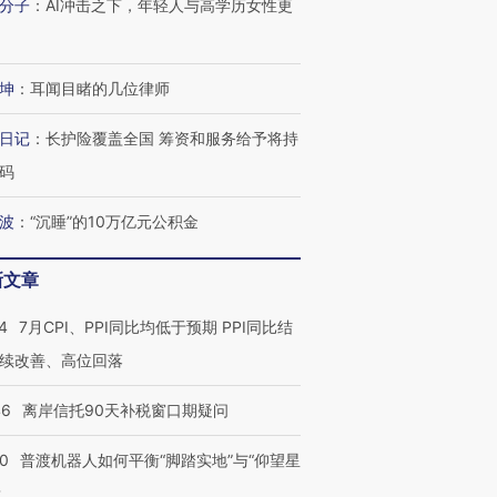
分子
：
AI冲击之下，年轻人与高学历女性更
坤
：
耳闻目睹的几位律师
日记
：
长护险覆盖全国 筹资和服务给予将持
码
波
：
“沉睡”的10万亿元公积金
新文章
4
7月CPI、PPI同比均低于预期 PPI同比结
续改善、高位回落
46
离岸信托90天补税窗口期疑问
00
普渡机器人如何平衡“脚踏实地”与“仰望星
？