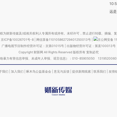
10:
远是
权为财新传媒及/或相关权利人专属所有或持有。未经许可，禁止进行转载、摘编、
京ICP备10026701号-8
|
网信算备110105862729401250013号
|
京公网安备 11
广播电视节目制作经营许可证：京第01015号
|
出版物经营许可证：第直100013号
Copyright 财新网 All Rights Reserved 版权所有 复制必究
害信息举报、未成年人举报、谣言信息）：010-85905050 13195200605 举报邮
于我们
|
加入我们
|
啄木鸟公益基金会
|
意见与反馈
|
提供新闻线索
|
联系我们
|
友情