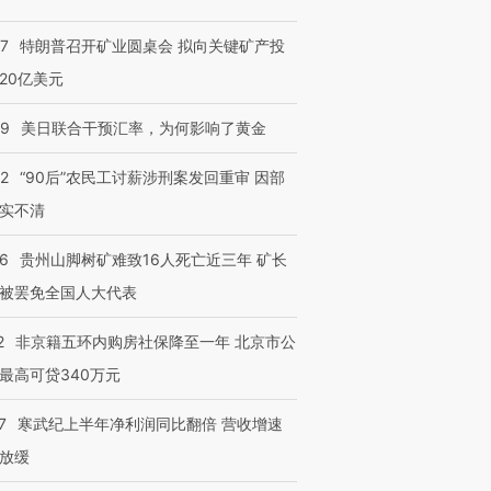
57
特朗普召开矿业圆桌会 拟向关键矿产投
20亿美元
09
美日联合干预汇率，为何影响了黄金
32
“90后”农民工讨薪涉刑案发回重审 因部
实不清
36
贵州山脚树矿难致16人死亡近三年 矿长
被罢免全国人大代表
2
非京籍五环内购房社保降至一年 北京市公
最高可贷340万元
7
寒武纪上半年净利润同比翻倍 营收增速
放缓