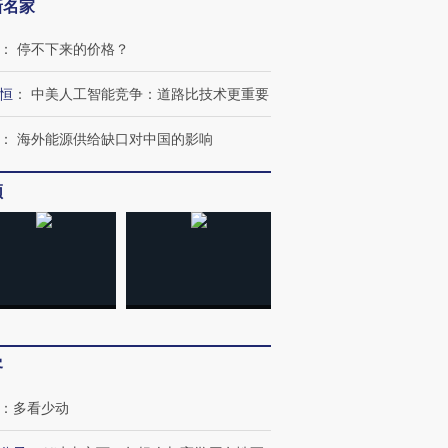
新名家
：
停不下来的价格？
恒
：
中美人工智能竞争：道路比技术更重要
：
海外能源供给缺口对中国的影响
频
”还是“人道危
湖北宜昌局部短时降雨
哈尔滨遭遇短时极端强降
撕裂西班牙
128毫米 紧急转移近
雨 3小时累计雨量超80毫
秘鲁纳斯
4000人
米
13人遇难
进第四届链博
【商旅对话】华住集团
客
技“链”接产
【特别呈现】寻找100种
CFO：不靠规模取胜，华
【特别呈
有意思的生活方式·第三对
住三大增长引擎是什么？
有意思的
：
多看少动