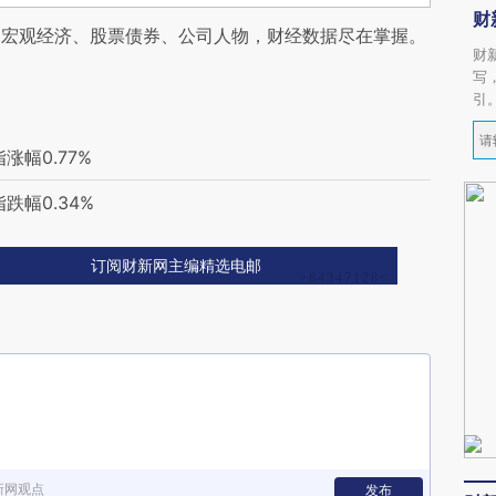
财
阅宏观经济、股票债券、公司人物，财经数据尽在掌握。
财
写
引
幅0.77%
幅0.34%
订阅财新网主编精选电邮
新网观点
发布