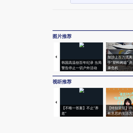
图片推荐
加沙上百万流离
韩国高温创百年纪录 当局
于“塑料烤箱” 
警告停止一切户外活动
康危机
视听推荐
【不唯一答案】不止“养
【特别呈现】寻
老”
有意思的生活方