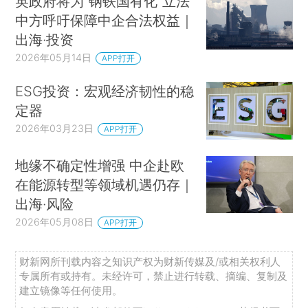
英政府将为“钢铁国有化”立法
中方呼吁保障中企合法权益｜
出海·投资
2026年05月14日
APP打开
ESG投资：宏观经济韧性的稳
定器
2026年03月23日
APP打开
地缘不确定性增强 中企赴欧
在能源转型等领域机遇仍存｜
出海·风险
2026年05月08日
APP打开
财新网所刊载内容之知识产权为财新传媒及/或相关权利人
专属所有或持有。未经许可，禁止进行转载、摘编、复制及
建立镜像等任何使用。