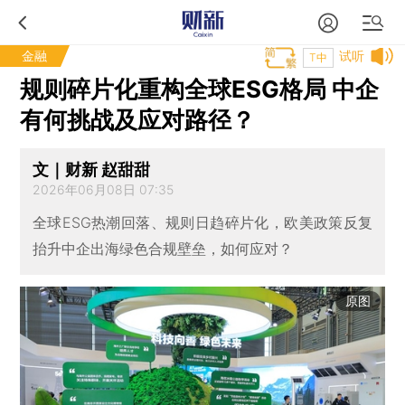
金融
试听
T中
规则碎片化重构全球ESG格局 中企
有何挑战及应对路径？
文｜财新 赵甜甜
2026年06月08日 07:35
全球ESG热潮回落、规则日趋碎片化，欧美政策反复
抬升中企出海绿色合规壁垒，如何应对？
原图