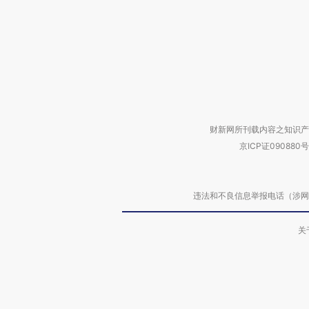
财新网所刊载内容之知识产
京ICP证090880号
违法和不良信息举报电话（涉网络暴力有
关