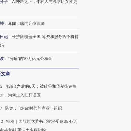
分子
：
AI冲击之下，年轻人与高学历女性更
坤
：
耳闻目睹的几位律师
日记
：
长护险覆盖全国 筹资和服务给予将持
码
波
：
“沉睡”的10万亿元公积金
新文章
53
439%之后的6天：被硅谷和华尔街追捧
才，为何走入杠杆误区
07
陈龙：Token时代的商业与组织
50
特稿｜国航原党委书记樊澄受贿3847万
审待宣判 否认大多数指控