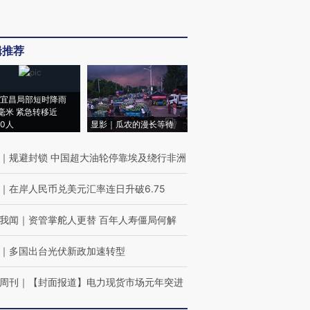
辑推荐
宜昌局部短时降雨
8毫米 紧急转移近
00人
显影｜瓜农的漫长等待
｜
规避封锁 中国超大油轮停靠埃及绕行非洲
｜
在岸人民币兑美元汇率连日升破6.75
我闻
｜
资管掌舵人更替 百年人寿僵局何解
｜
多国出台光伏新政加速转型
周刊
｜
【封面报道】电力现货市场元年突进