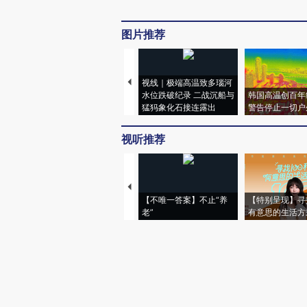
图片推荐
视线｜极端高温致多瑙河
水位跌破纪录 二战沉船与
韩国高温创百年
猛犸象化石接连露出
警告停止一切户
视听推荐
【不唯一答案】不止“养
【特别呈现】寻
老”
有意思的生活方