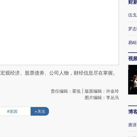
财
伍戈
罗志
易峘
视
阅宏观经济、股票债券、公司人物，财经信息尽在掌握。
责任编辑：霍侃 | 版面编辑：许金玲
图片编辑：李丛汛
博
#英国
+关注
唐涯