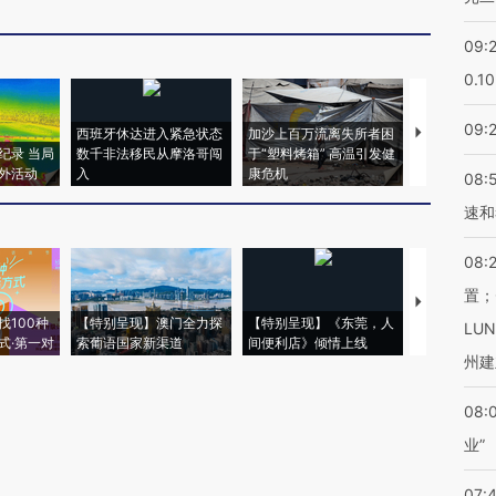
09:
0.1
09:
西班牙休达进入紧急状态
加沙上百万流离失所者困
视线｜HYR
纪录 当局
数千非法移民从摩洛哥闯
于“塑料烤箱” 高温引发健
术：是什么
外活动
入
康危机
心“花钱找虐
08:
速和
08:
置；
【推广】走
找100种
【特别呈现】澳门全力探
【特别呈现】《东莞，人
会，让数智科
LU
式·第一对
索葡语国家新渠道
间便利店》倾情上线
业
州建
08:
业”
07: