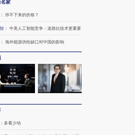
新名家
：
停不下来的价格？
恒
：
中美人工智能竞争：道路比技术更重要
：
海外能源供给缺口对中国的影响
频
客
：
多看少动