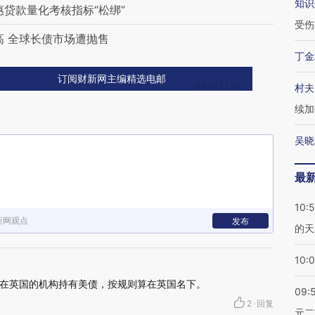
知识
贷款量化考核指标“松绑”
受伤
高 全球长债市场遭抛售
丁金
订阅财新网主编精选电邮
村夫
续加
吴晓
最
10:
新网观点
发布
的天
10:
在英国的机构持有美债，按规则算在英国名下。
09:
2
·
回复
元二