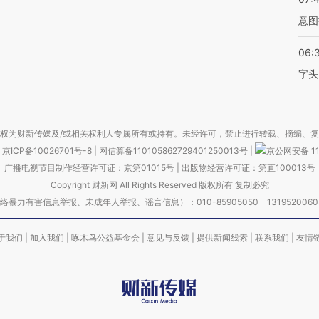
意图
06:
字头
权为财新传媒及/或相关权利人专属所有或持有。未经许可，禁止进行转载、摘编、
京ICP备10026701号-8
|
网信算备110105862729401250013号
|
京公网安备 11
广播电视节目制作经营许可证：京第01015号
|
出版物经营许可证：第直100013号
Copyright 财新网 All Rights Reserved 版权所有 复制必究
害信息举报、未成年人举报、谣言信息）：010-85905050 13195200605 举报邮
于我们
|
加入我们
|
啄木鸟公益基金会
|
意见与反馈
|
提供新闻线索
|
联系我们
|
友情