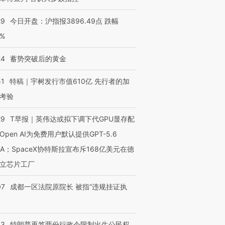
29
今日开盘：沪指报3896.49点 跌幅
0%
24
蓄势突破后的黄金
OX的吸金
马航飞行员跨国走私7万
视线｜被称为“蟑螂”的印
让中产们甘
粒摇头丸 尿检体内含3种
度Z世代 用街头抗争将教
秘鲁纳斯
”？
毒品
育部长拱下台
13人遇难
51
特稿｜宇树发行市值610亿 先行者的加
考验
29
T早报｜英伟达或拟下调下代GPU显存配
Open AI为免费用户默认提供GPT-5.6
进第四届链博
【商旅对话】华住集团
技“链”接产
【特别呈现】寻找100种
CFO：不靠规模取胜，华
【特别呈
NA；SpaceX协特斯拉宣布斥168亿美元在德
有意思的生活方式·第三对
住三大增长引擎是什么？
有意思的
立芯片工厂
07
成都一区法院原院长 被指“违规挂证执
43
特朗普再签两份行政令限制出生公民权