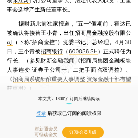
裁
朱江涛
代行公司董事长、法定代表人职责，至董
事会选举产生新任董事长。
据财新此前独家报道，“五一”假期前，霍达已
被确认将接替
王小青
，出任
招商局金融控股有限公
司
（下称“招商金控”）党委书记、总经理。4月30
日，王小青被
招商银行
（
600036.SH
）正式聘任为
行长。（参见财新金融我闻《
招商局集团金融板块
人事连变 证券子公司一、二把手面临双调整
》、
《
招商局系统酝酿重要人事调整 资深金融干部有望
获重用
》）
本文共计1800字 订阅后继续阅读
登录
后获取已订阅的阅读权限
财新通会员
订阅/会员升级
可畅读全文