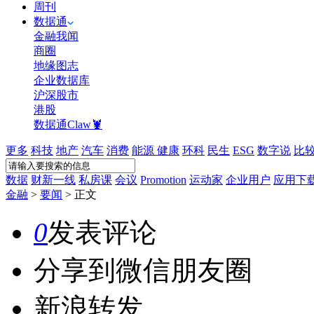
周刊
数据通
金融我闻
商圈
地缘图志
企业数据库
沪深股市
港股
数据通Claw🦞
更多
科技
地产
汽车
消费
能源
健康
环科
民生
ESG
数字说
比
数据
财新一线
私房课
会议
Promotion
运动家
企业用户
应用下
金融
>
要闻
>
正文
0
发表评论
分享到微信朋友圈
新浪转发