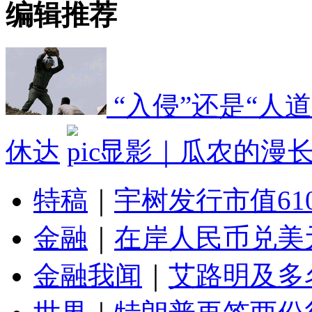
编辑推荐
“入侵”还是“人
休达
显影｜瓜农的漫
特稿
｜
宇树发行市值61
金融
｜
在岸人民币兑美元
金融我闻
｜
艾路明及多