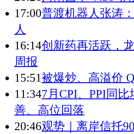
17:00
普渡机器人张涛
人
16:14
创新药再活跃，
周报
15:51
被爆炒、高溢价 Q
11:34
7月CPI、PPI同
善、高位回落
20:46
观势｜离岸信托9