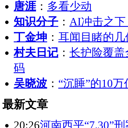
唐涯
：
多看少动
知识分子
：
AI冲击之
丁金坤
：
耳闻目睹的几
村夫日记
：
长护险覆盖
码
吴晓波
：
“沉睡”的10
最新文章
20:26
河南西平“7.30”