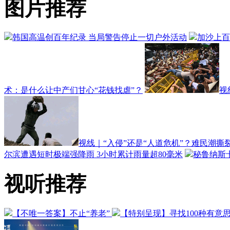
图片推荐
韩国高温创百年纪录 当局警告停止一切户外活动
加沙上百
术：是什么让中产们甘心“花钱找虐”？
视
视线｜“入侵”还是“人道危机”？难民潮撕
尔滨遭遇短时极端强降雨 3小时累计雨量超80毫米
秘鲁纳斯卡
视听推荐
【不唯一答案】不止“养老”
【特别呈现】寻找100种有意