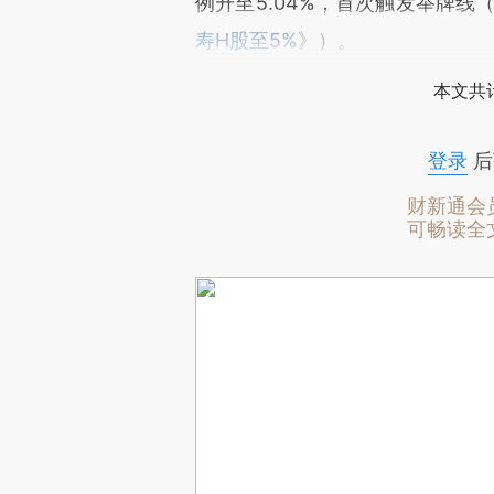
例升至5.04%，首次触发举牌线
寿H股至5%
》）。
本文共计
登录
后
财新通会
可畅读全