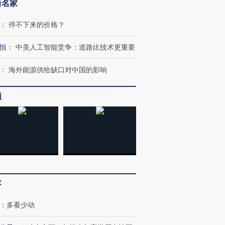
新名家
：
停不下来的价格？
恒
：
中美人工智能竞争：道路比技术更重要
：
海外能源供给缺口对中国的影响
频
客
：
多看少动