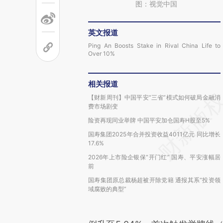
图：视觉中国
英文报道
Ping An Boosts Stake in Rival China Life to
Over 10%
相关报道
【财新周刊】中国平安“三省”模式如何破局金融消
费市场剧变
险资再现同业举牌 中国平安加仓国寿H股至5%
国寿集团2025年合并投资收益4011亿元 同比增长
17.6%
2026年上市险企银保“开门红” 国寿、平安涨幅居
前
国寿集团原总裁杨超被开除党籍 通报其系“投资领
域腐败的典型”