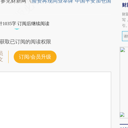
（参见财新网《
险资再现同业举牌 中国平安加仓国
财
财
写
1035字 订阅后继续阅读
引
获取已订阅的阅读权限
员
订阅/会员升级
文