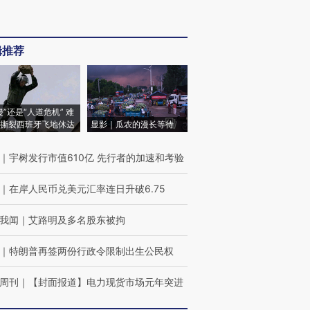
辑推荐
侵”还是“人道危机” 难
撕裂西班牙飞地休达
显影｜瓜农的漫长等待
｜
宇树发行市值610亿 先行者的加速和考验
｜
在岸人民币兑美元汇率连日升破6.75
我闻
｜
艾路明及多名股东被拘
｜
特朗普再签两份行政令限制出生公民权
周刊
｜
【封面报道】电力现货市场元年突进