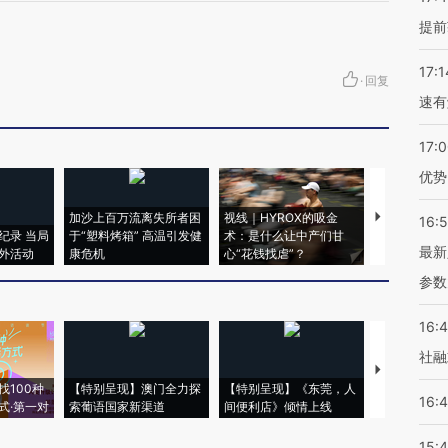
提前
17:1
·
回复
速有
17:
优势
加沙上百万流离失所者困
视线｜HYROX的吸金
马航飞行员
16:
纪录 当局
于“塑料烤箱” 高温引发健
术：是什么让中产们甘
粒摇头丸 尿
最新
外活动
康危机
心“花钱找虐”？
毒品
参数
16:
社融
【推广】走
找100种
【特别呈现】澳门全力探
【特别呈现】《东莞，人
会，让数智科
16:
式·第一对
索葡语国家新渠道
间便利店》倾情上线
业
15: