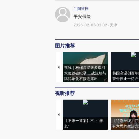
兰阁维技
平安保险
2026-02-06 03:02 · 天津
图片推荐
视线｜极端高温致多瑙河
水位跌破纪录 二战沉船与
韩国高温创百年
猛犸象化石接连露出
警告停止一切户
视听推荐
【不唯一答案】不止“养
【特别呈现】寻
老”
有意思的生活方