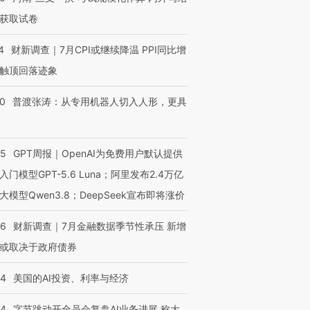
获取试卷
4
财新调查｜7月CPI或继续降温 PPI同比增
触顶回落迹象
00
普渡张涛：从专用机器人切入人形，更具
跨国走私7万
视线｜被称为“蟑螂”的印
视线｜“入侵”还是“人道危
55
GPT周报｜OpenAI为免费用户默认提供
检体内含3种
度Z世代 用街头抗争将教
机”？难民潮撕裂西班牙
秘鲁纳斯
入门模型GPT-5.6 Luna；阿里发布2.4万亿
育部长拱下台
飞地休达
13人遇难
大模型Qwen3.8；DeepSeek宣布即将涨价
46
财新调查｜7月金融数据季节性承压 新增
或取决于政府债券
进第四届链博
【商旅对话】华住集团
技“链”接产
【特别呈现】寻找100种
CFO：不靠规模取胜，华
【特别呈
44
美国的AI投资、利率与经济
有意思的生活方式·第三对
住三大增长引擎是什么？
有意思的
44
字节跳动开全员会复盘AI业务进展 称大