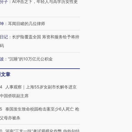
分子
：
AI冲击之下，年轻人与高学历女性更
坤
：
耳闻目睹的几位律师
日记
：
长护险覆盖全国 筹资和服务给予将持
码
波
：
“沉睡”的10万亿元公积金
新文章
24
人事观察｜上海55岁女副市长解冬进京
中国侨联副主席
45
泰国发生致命校园枪击案至少6人死亡 枪
父母亦被杀
40
河南“三支一扶”考试规模化作弊 内外勾结