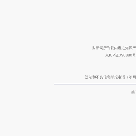
财新网所刊载内容之知识产
京ICP证090880号
违法和不良信息举报电话（涉网络暴力有
关