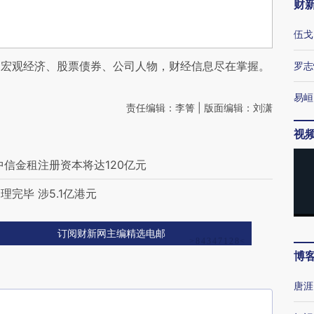
财
伍戈
阅宏观经济、股票债券、公司人物，财经信息尽在掌握。
罗志
易峘
责任编辑：李箐 | 版面编辑：刘潇
视
信金租注册资本将达120亿元
完毕 涉5.1亿港元
订阅财新网主编精选电邮
博
唐涯