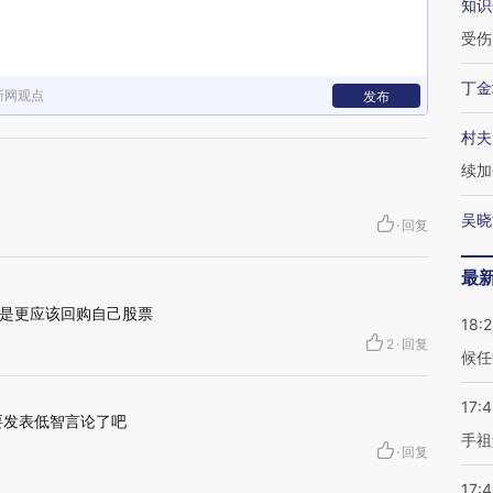
知识
受伤
丁金
新网观点
发布
村夫
续加
吴晓
·
回复
最
是更应该回购自己股票
18:
2
·
回复
候任
17:
要发表低智言论了吧
手祖
·
回复
17: