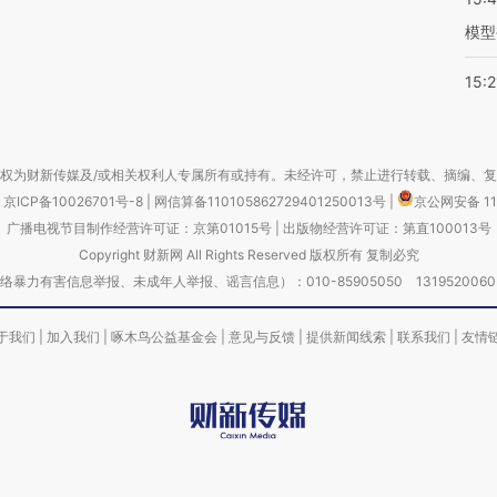
模型
15:2
权为财新传媒及/或相关权利人专属所有或持有。未经许可，禁止进行转载、摘编、
京ICP备10026701号-8
|
网信算备110105862729401250013号
|
京公网安备 11
广播电视节目制作经营许可证：京第01015号
|
出版物经营许可证：第直100013号
Copyright 财新网 All Rights Reserved 版权所有 复制必究
害信息举报、未成年人举报、谣言信息）：010-85905050 13195200605 举报邮
于我们
|
加入我们
|
啄木鸟公益基金会
|
意见与反馈
|
提供新闻线索
|
联系我们
|
友情