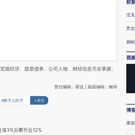
财
伍戈
罗志
易峘
视
阅宏观经济、股票债券、公司人物，财经信息尽在掌握。
责任编辑：霍侃 | 版面编辑：鲍琦
#数字人民币
+关注
博
唐涯
涨3%后攀升近12%