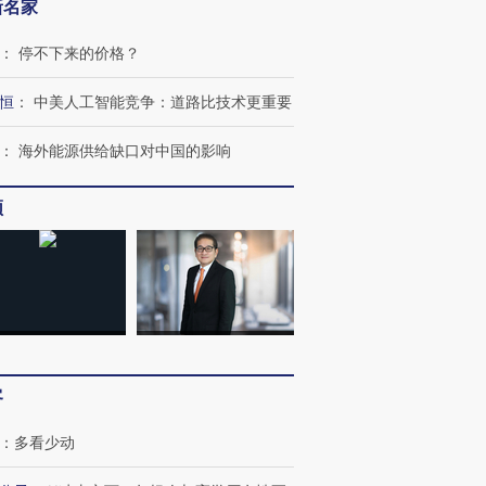
新名家
：
停不下来的价格？
恒
：
中美人工智能竞争：道路比技术更重要
：
海外能源供给缺口对中国的影响
频
客
：
多看少动