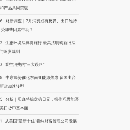
和产品共同突破
56
财新调查｜7月消费或有反弹、出口维持
 受哪些因素带动？
42
生态环境法典将施行 最高法明确新旧法
与追责规则
0
看空消费的“三大误区”
59
中东局势催化东南亚能源焦虑 多国出台
新政加速转型
05
分析｜贝森特操盘稳日元，操作巧思能否
美日货币基本面
1
从美国“最新十佳”看纯财富管理公司发展