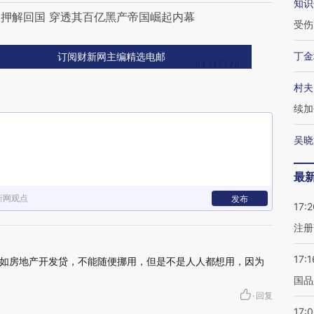
知识
押解回国 穿透其百亿黑产帝国崛起内幕
受伤
丁金
订阅财新网主编精选电邮
村夫
续加
吴晓
最
新网观点
发布
17:2
注册
17:1
如房地产开发贷，不能随便挪用，但是不是人人都想用，因为
国品
·
回复
17: