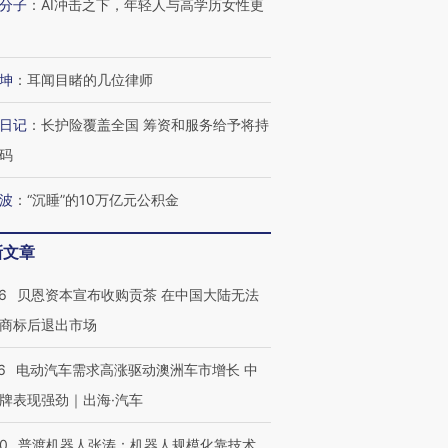
分子
：
AI冲击之下，年轻人与高学历女性更
坤
：
耳闻目睹的几位律师
日记
：
长护险覆盖全国 筹资和服务给予将持
码
波
：
“沉睡”的10万亿元公积金
新文章
6
贝恩资本宣布收购贡茶 在中国大陆无法
商标后退出市场
6
电动汽车需求高涨驱动澳洲车市增长 中
牌表现强劲｜出海·汽车
00
普渡机器人张涛：机器人规模化靠技术、