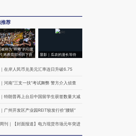
辑推荐
|被称为“蟑螂”的印度
代 将教育部长拱下台
显影｜瓜农的漫长等待
｜
在岸人民币兑美元汇率连日升破6.75
｜
河南“三支一扶”考试舞弊 警方介入侦查
｜
特朗普再上台后中国留学生获签数量大减
｜
广州开发区产业园REIT较发行价“腰斩”
周刊
｜
【封面报道】电力现货市场元年突进