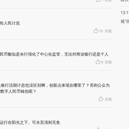
13:1
规”
给人民计息
10
·
回复
民币貌似是央行强化了中心化监管，无论对商业银行还是个人
8
·
回复
机银行活期计息也没区别啊，创新点体现在哪里了？否则公众为
进数字人民币钱包呢？
·
回复
运行在阳光之下。可水至清则无鱼