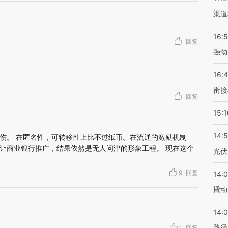
渠道
16:
·
回复
强劲
16:
衔接
·
回复
15:1
14:
伤。 在匿名性，可转移性上比不过纸币。在流通的激励机制
让商业银行推广，结果依然是无人问津的形象工程。 现在这个
光伏
9
·
回复
14:
撬动
14:0
路径
1
·
回复