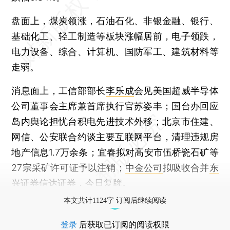
盘面上，煤炭领涨，石油石化、非银金融、银行、
基础化工、轻工制造等板块涨幅居前，电子领跌，
电力设备、综合、计算机、国防军工、建筑材料等
走弱。
消息面上，工信部部长
李乐成
会见美国超威半导体
公司董事会主席兼首席执行官苏姿丰；国台办回应
岛内舆论担忧台积电先进技术外移；北京市住建、
网信、公安联合约谈主要互联网平台，清理违规房
地产信息1.7万余条；宜春拟对高安市伍桥瓷石矿等
27宗采矿许可证予以注销；
中金公司
拟吸收合并
东
兴证券
信达证券
，今日复牌。
本文共计1124字 订阅后继续阅读
登录
后获取已订阅的阅读权限