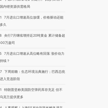
国内锂资源供需格局
进第四届链博
【商旅对话】华住集团
技“链”接产
【特别呈现】寻找100种
CFO：不靠规模取胜，华
【特别呈
1
7月进出口增速高位放缓，价格驱动还能
有意思的生活方式·第三对
住三大增长引擎是什么？
有意思的
多久
8
央行7月继续增持近20吨黄金 累计储备超
600万盎司
5
7月进出口增速从高位略有回落 涨价动力
持续？
07
下周前瞻：生态环境法典施行；巴西总统
进入竞选阶段
1
特朗普坚称美国防空弹药库存充足 但不
乌克兰提供更多
24
人事观察｜上海55岁女副市长解冬进京