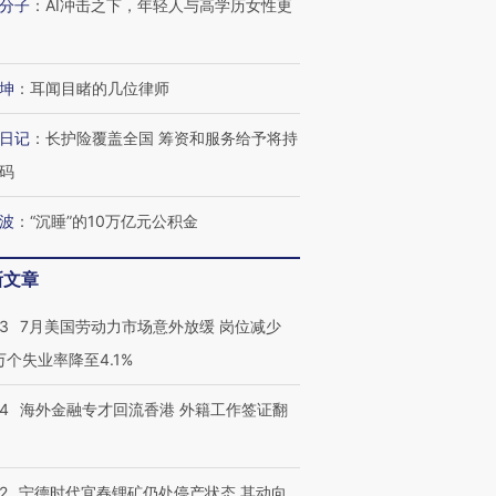
分子
：
AI冲击之下，年轻人与高学历女性更
坤
：
耳闻目睹的几位律师
日记
：
长护险覆盖全国 筹资和服务给予将持
码
波
：
“沉睡”的10万亿元公积金
新文章
43
7月美国劳动力市场意外放缓 岗位减少
3万个失业率降至4.1%
跨国走私7万
视线｜被称为“蟑螂”的印
视线｜“入侵”还是“人道危
检体内含3种
度Z世代 用街头抗争将教
机”？难民潮撕裂西班牙
秘鲁纳斯
14
海外金融专才回流香港 外籍工作签证翻
育部长拱下台
飞地休达
13人遇难
2
宁德时代宜春锂矿仍处停产状态 其动向