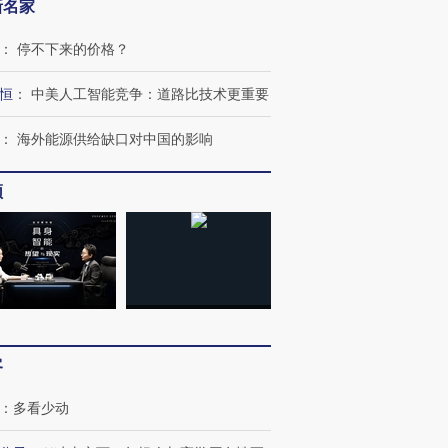
新名家
：
停不下来的价格？
恒
：
中美人工智能竞争：道路比技术更重要
：
海外能源供给缺口对中国的影响
频
客
：
多看少动