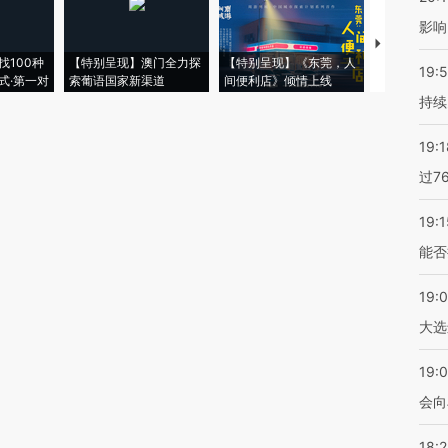
影响
【推广】走
找100种
【特别呈现】澳门全力探
【特别呈现】《东莞，人
会，让数智科
19:5
式·第一对
索葡语国家新渠道
间便利店》倾情上线
业
持续
19:1
过7
19:1
能否
19:
大选
19:0
会向
18: