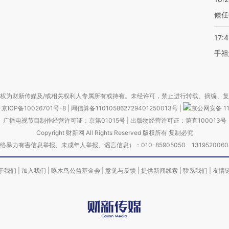
候任
17:
手祖
权为财新传媒及/或相关权利人专属所有或持有。未经许可，禁止进行转载、摘编、
京ICP备10026701号-8
|
网信算备110105862729401250013号
|
京公网安备 11
广播电视节目制作经营许可证：京第01015号
|
出版物经营许可证：第直100013号
Copyright 财新网 All Rights Reserved 版权所有 复制必究
害信息举报、未成年人举报、谣言信息）：010-85905050 13195200605 举报邮
于我们
|
加入我们
|
啄木鸟公益基金会
|
意见与反馈
|
提供新闻线索
|
联系我们
|
友情