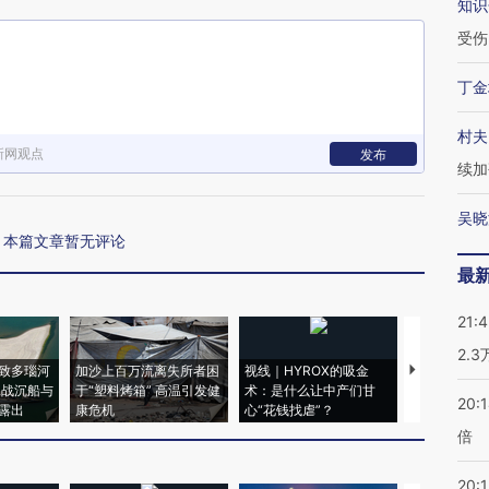
知识
受伤
丁金
村夫
新网观点
发布
续加
吴晓
本篇文章暂无评论
最
21:
2.
致多瑙河
加沙上百万流离失所者困
视线｜HYROX的吸金
马航飞行员
二战沉船与
于“塑料烤箱” 高温引发健
术：是什么让中产们甘
粒摇头丸 尿
20:
露出
康危机
心“花钱找虐”？
毒品
倍
20:1