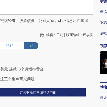
财
伍戈
阅宏观经济、股票债券、公司人物，财经信息尽在掌握。
罗志
易峘
责任编辑：王端 | 版面编辑：邱祺璞
视
#ETF
+关注
亿美元 连续13个月增持黄金
关注三个重点研究问题
博
订阅财新网主编精选电邮
唐涯