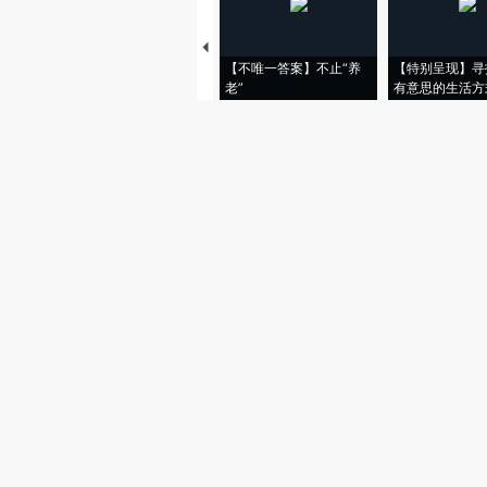
【不唯一答案】不止“养
【特别呈现】寻
老”
有意思的生活方