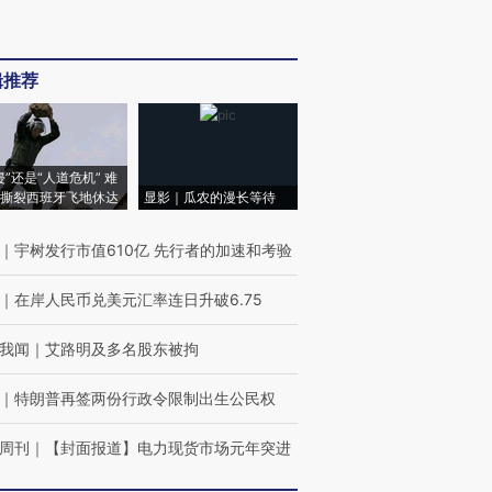
辑推荐
侵”还是“人道危机” 难
撕裂西班牙飞地休达
显影｜瓜农的漫长等待
｜
宇树发行市值610亿 先行者的加速和考验
｜
在岸人民币兑美元汇率连日升破6.75
我闻
｜
艾路明及多名股东被拘
｜
特朗普再签两份行政令限制出生公民权
周刊
｜
【封面报道】电力现货市场元年突进