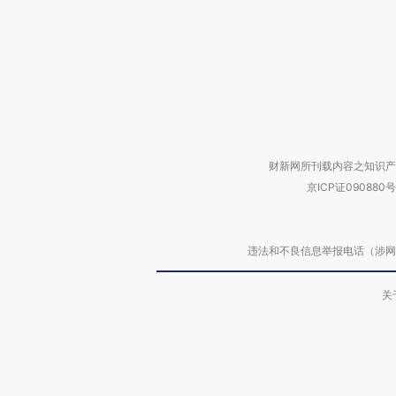
财新网所刊载内容之知识产
京ICP证090880号
违法和不良信息举报电话（涉网络暴力有
关