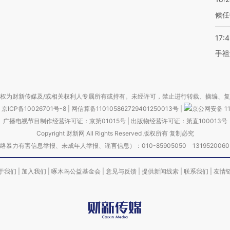
候任
17:
手祖
权为财新传媒及/或相关权利人专属所有或持有。未经许可，禁止进行转载、摘编、
京ICP备10026701号-8
|
网信算备110105862729401250013号
|
京公网安备 11
广播电视节目制作经营许可证：京第01015号
|
出版物经营许可证：第直100013号
Copyright 财新网 All Rights Reserved 版权所有 复制必究
害信息举报、未成年人举报、谣言信息）：010-85905050 13195200605 举报邮
于我们
|
加入我们
|
啄木鸟公益基金会
|
意见与反馈
|
提供新闻线索
|
联系我们
|
友情