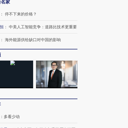
新名家
：
停不下来的价格？
恒
：
中美人工智能竞争：道路比技术更重要
：
海外能源供给缺口对中国的影响
频
跨国走私7万
视线｜被称为“蟑螂”的印
视线｜“入侵”还是“人道危
检体内含3种
度Z世代 用街头抗争将教
机”？难民潮撕裂西班牙
秘鲁纳斯
育部长拱下台
飞地休达
13人遇难
客
：
多看少动