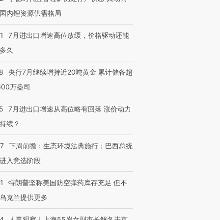
国内锂资源供需格局
1
7月进出口增速高位放缓，价格驱动还能
多久
8
央行7月继续增持近20吨黄金 累计储备超
600万盎司
5
7月进出口增速从高位略有回落 涨价动力
持续？
07
下周前瞻：生态环境法典施行；巴西总统
进入竞选阶段
1
特朗普坚称美国防空弹药库存充足 但不
乌克兰提供更多
24
人事观察｜上海55岁女副市长解冬进京