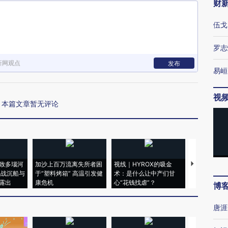
财
伍戈
罗志
新网观点
发布
易峘
视
本篇文章暂无评论
致多瑙河
加沙上百万流离失所者困
视线｜HYROX的吸金
马航飞行员
二战沉船与
于“塑料烤箱” 高温引发健
术：是什么让中产们甘
粒摇头丸 尿
露出
康危机
心“花钱找虐”？
毒品
博
唐涯