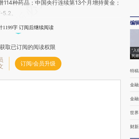
增114种药品；中国央行连续第13个月增持黄金；
-5.2。
编
1199字 订阅后继续阅读
获取已订阅的阅读权限
“入
民潮
员
订阅/会员升级
文
特稿
金融
金融
世界
财新