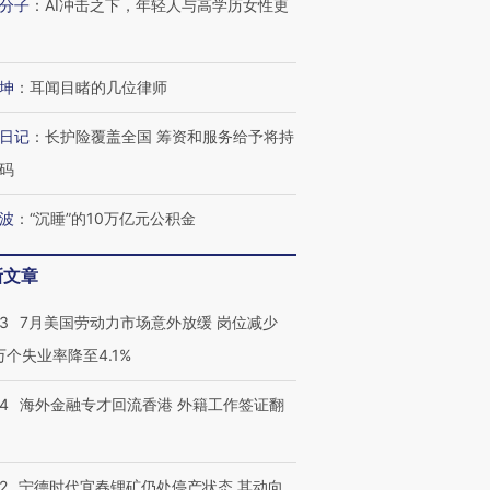
分子
：
AI冲击之下，年轻人与高学历女性更
进第四届链博
【商旅对话】华住集团
技“链”接产
【特别呈现】寻找100种
CFO：不靠规模取胜，华
【特别呈
有意思的生活方式·第三对
住三大增长引擎是什么？
有意思的
坤
：
耳闻目睹的几位律师
日记
：
长护险覆盖全国 筹资和服务给予将持
码
波
：
“沉睡”的10万亿元公积金
新文章
43
7月美国劳动力市场意外放缓 岗位减少
3万个失业率降至4.1%
14
海外金融专才回流香港 外籍工作签证翻
2
宁德时代宜春锂矿仍处停产状态 其动向