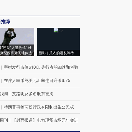
辑推荐
侵”还是“人道危机” 难
撕裂西班牙飞地休达
显影｜瓜农的漫长等待
｜
宇树发行市值610亿 先行者的加速和考验
｜
在岸人民币兑美元汇率连日升破6.75
我闻
｜
艾路明及多名股东被拘
｜
特朗普再签两份行政令限制出生公民权
周刊
｜
【封面报道】电力现货市场元年突进