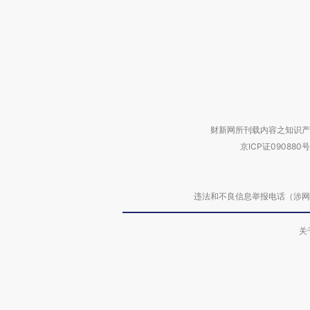
财新网所刊载内容之知识产
京ICP证090880号
违法和不良信息举报电话（涉网络暴力有
关