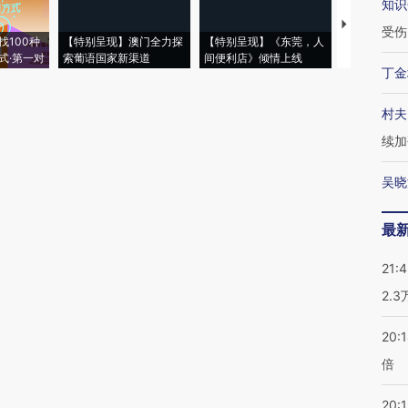
知识
【推广】走
受伤
找100种
【特别呈现】澳门全力探
【特别呈现】《东莞，人
会，让数智科
式·第一对
索葡语国家新渠道
间便利店》倾情上线
业
丁金
村夫
续加
吴晓
最
21:
2.
20:
倍
20:1