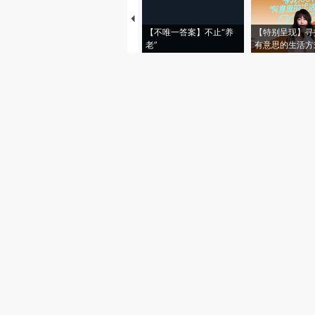
【不唯一答案】不止“养
【特别呈现】寻
老”
有意思的生活方