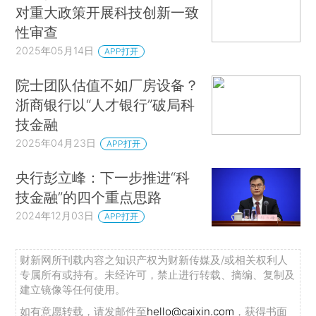
对重大政策开展科技创新一致
性审查
2025年05月14日
APP打开
院士团队估值不如厂房设备？
浙商银行以“人才银行”破局科
技金融
2025年04月23日
APP打开
央行彭立峰：下一步推进“科
技金融”的四个重点思路
2024年12月03日
APP打开
财新网所刊载内容之知识产权为财新传媒及/或相关权利人
专属所有或持有。未经许可，禁止进行转载、摘编、复制及
建立镜像等任何使用。
如有意愿转载，请发邮件至
hello@caixin.com
，获得书面