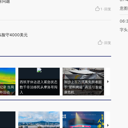
有问题
意图
1
·
回复
06:
字头
脸守4000美元
·
回复
西班牙休达进入紧急状态
加沙上百万流离失所者困
视线｜HYR
纪录 当局
数千非法移民从摩洛哥闯
于“塑料烤箱” 高温引发健
术：是什么
外活动
入
康危机
心“花钱找虐
【推广】走