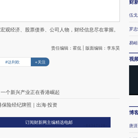
财
伍戈
罗志
阅宏观经济、股票债券、公司人物，财经信息尽在掌握。
易峘
责任编辑：霍侃 | 版面编辑：李东昊
视
#达利欧
+关注
 一个新兴产业正在香港崛起
港保险经纪牌照｜出海·投资
博
订阅财新网主编精选电邮
唐涯