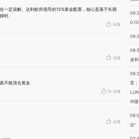
在一定误解。达利欧所倡导的15%黄金配置，核心是基于长期
09:
择时。
0.1
·
回复
09:
08:
·
回复
速和
08:
真不敢清仓黄金
置；
19
·
回复
LU
州建
08:
·
回复
业”
07: