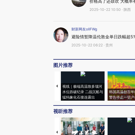
价格高了还鼓吹 大概率
2025-10-22 10:50 · 陕西
财新网友oIIFWg
避险情暂降温伦敦金单日跌幅超5%
2025-10-22 06:22 · 贵州
图片推荐
视线｜极端高温致多瑙河
水位跌破纪录 二战沉船与
韩国高温创百年
猛犸象化石接连露出
警告停止一切户
视听推荐