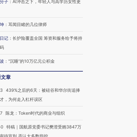
分子
：
AI冲击之下，年轻人与高学历女性更
坤
：
耳闻目睹的几位律师
日记
：
长护险覆盖全国 筹资和服务给予将持
码
波
：
“沉睡”的10万亿元公积金
新文章
53
439%之后的6天：被硅谷和华尔街追捧
才，为何走入杠杆误区
07
陈龙：Token时代的商业与组织
50
特稿｜国航原党委书记樊澄受贿3847万
审待宣判 否认大多数指控