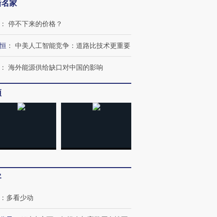
新名家
：
停不下来的价格？
恒
：
中美人工智能竞争：道路比技术更重要
：
海外能源供给缺口对中国的影响
频
客
：
多看少动