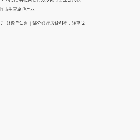
打击生育旅游产业
37
财经早知道｜部分银行房贷利率，降至“2
OX的吸金
马航飞行员跨国走私7万
视线｜被称为“蟑螂”的印
让中产们甘
粒摇头丸 尿检体内含3种
度Z世代 用街头抗争将教
秘鲁纳斯
”？
毒品
育部长拱下台
13人遇难
进第四届链博
【商旅对话】华住集团