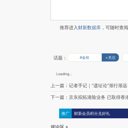
推荐进入
财新数据库
，可随时查
话题：
#金价
+关注
Loading...
上一篇：记者手记｜“遗址论”渐行渐远
下一篇：京东拟拓港险业务 已取得香
推广
财新会员积分兑好礼
评论区
8