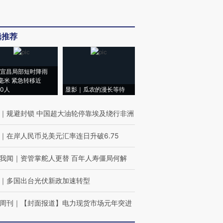
辑推荐
宜昌局部短时降雨
8毫米 紧急转移近
00人
显影｜瓜农的漫长等待
｜
规避封锁 中国超大油轮停靠埃及绕行非洲
｜
在岸人民币兑美元汇率连日升破6.75
我闻
｜
资管掌舵人更替 百年人寿僵局何解
｜
多国出台光伏新政加速转型
周刊
｜
【封面报道】电力现货市场元年突进