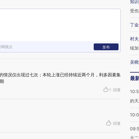
知识
受伤
丁金
村夫
新网观点
发布
续加
吴晓
3%的情况仅出现过七次；本轮上涨已经持续近两个月，利多因素集
最
期
1
·
回复
10:
的天
10:
·
回复
09:
元二