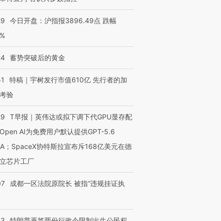
29
今日开盘：沪指报3896.49点 跌幅
0%
24
蓄势突破后的黄金
51
特稿｜宇树发行市值610亿 先行者的加
考验
29
T早报｜英伟达或拟下调下代GPU显存配
Open AI为免费用户默认提供GPT-5.6
NA；SpaceX协特斯拉宣布斥168亿美元在德
立芯片工厂
07
成都一区法院原院长 被指“违规挂证执
43
特朗普再签两份行政令限制出生公民权