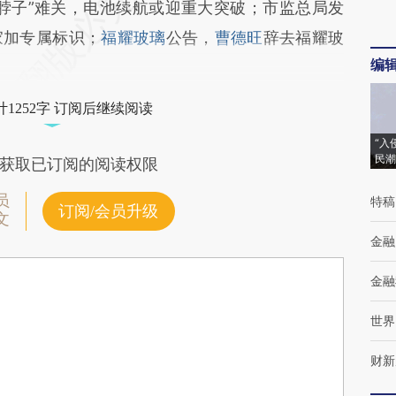
脖子”难关，电池续航或迎重大突破；市监总局发
家加专属标识；
福耀玻璃
公告，
曹德旺
辞去福耀玻
编
1252字 订阅后继续阅读
“入
民潮
获取已订阅的阅读权限
员
特稿
订阅/会员升级
文
金融
金融
世界
财新