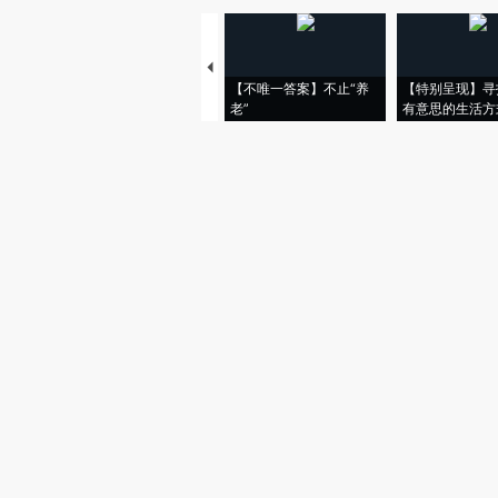
【不唯一答案】不止“养
【特别呈现】寻
老”
有意思的生活方