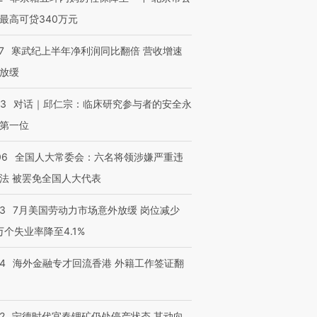
最高可贷340万元
7
寒武纪上半年净利润同比翻倍 营收增速
放缓
53
对话｜邱仁宗：临床研究参与者的安全永
第一位
06
全国人大常委会：六名将领涉嫌严重违
法 被罢免全国人大代表
43
7月美国劳动力市场意外放缓 岗位减少
3万个失业率降至4.1%
14
海外金融专才回流香港 外籍工作签证翻
2
宁德时代宜春锂矿仍处停产状态 其动向