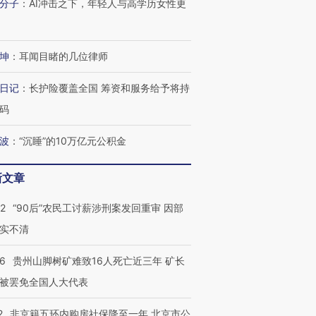
分子
：
AI冲击之下，年轻人与高学历女性更
进第四届链博
【商旅对话】华住集团
坤
：
耳闻目睹的几位律师
技“链”接产
【特别呈现】寻找100种
CFO：不靠规模取胜，华
【特别呈
有意思的生活方式·第三对
住三大增长引擎是什么？
有意思的
日记
：
长护险覆盖全国 筹资和服务给予将持
码
波
：
“沉睡”的10万亿元公积金
新文章
32
“90后”农民工讨薪涉刑案发回重审 因部
实不清
36
贵州山脚树矿难致16人死亡近三年 矿长
被罢免全国人大代表
2
非京籍五环内购房社保降至一年 北京市公