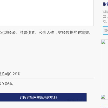
财
财
写
引
阅宏观经济、股票债券、公司人物，财经数据尽在掌握。
幅0.29%
.06%
订阅财新网主编精选电邮