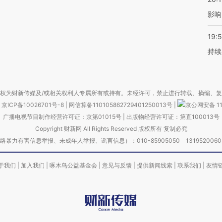
影响
19:5
持续
权为财新传媒及/或相关权利人专属所有或持有。未经许可，禁止进行转载、摘编、
京ICP备10026701号-8
|
网信算备110105862729401250013号
|
京公网安备 11
广播电视节目制作经营许可证：京第01015号
|
出版物经营许可证：第直100013号
Copyright 财新网 All Rights Reserved 版权所有 复制必究
害信息举报、未成年人举报、谣言信息）：010-85905050 13195200605 举报邮
于我们
|
加入我们
|
啄木鸟公益基金会
|
意见与反馈
|
提供新闻线索
|
联系我们
|
友情