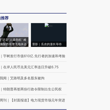
辑推荐
侵”还是“人道危机” 难
撕裂西班牙飞地休达
显影｜瓜农的漫长等待
｜
宇树发行市值610亿 先行者的加速和考验
｜
在岸人民币兑美元汇率连日升破6.75
我闻
｜
艾路明及多名股东被拘
｜
特朗普再签两份行政令限制出生公民权
周刊
｜
【封面报道】电力现货市场元年突进