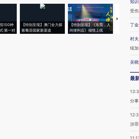
知识
受伤
【推广】走
丁金
找100种
【特别呈现】澳门全力探
【特别呈现】《东莞，人
会，让数智科
式·第一对
索葡语国家新渠道
间便利店》倾情上线
业
村夫
续加
吴晓
最
13:
分事
12:
涉罪
11:1