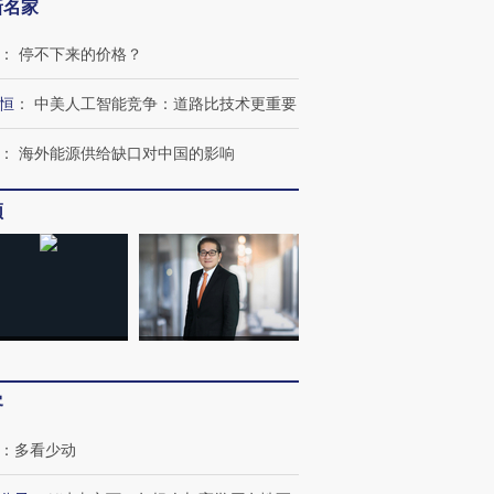
新名家
：
停不下来的价格？
恒
：
中美人工智能竞争：道路比技术更重要
：
海外能源供给缺口对中国的影响
频
跨国走私7万
视线｜被称为“蟑螂”的印
视线｜“入侵”还是“人道危
客
检体内含3种
度Z世代 用街头抗争将教
机”？难民潮撕裂西班牙
秘鲁纳斯
育部长拱下台
飞地休达
13人遇难
：
多看少动