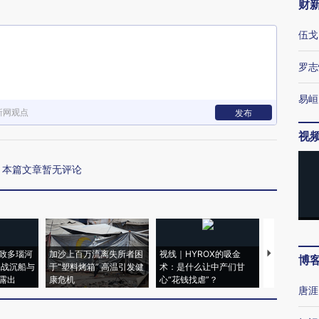
财
伍戈
罗志
易峘
新网观点
发布
视
本篇文章暂无评论
致多瑙河
加沙上百万流离失所者困
视线｜HYROX的吸金
马航飞行员
博
二战沉船与
于“塑料烤箱” 高温引发健
术：是什么让中产们甘
粒摇头丸 尿
露出
康危机
心“花钱找虐”？
毒品
唐涯