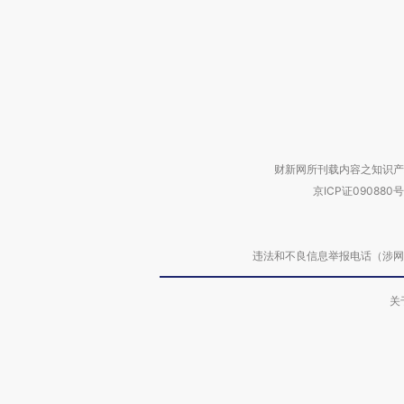
财新网所刊载内容之知识产
京ICP证090880号
违法和不良信息举报电话（涉网络暴力有
关