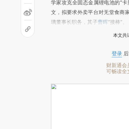
学家攻克全固态金属锂电池的“卡
文，拟要求外卖平台对无堂食商
璃董事长职务，其子
曹晖
“接棒”。
本文共计
登录
后
财新通会
可畅读全