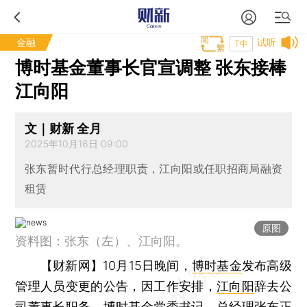
金融
试听
T中
博时基金董事长官宣调整 张东接棒
江向阳
文｜财新 全月
2025年10月16日 09:00
张东暂时代行总经理职责，江向阳或任职招商局融资
租赁
原图
资料图：张东（左）、江向阳。
【财新网】
10月15日晚间，
博时基金
发布高级
管理人员变更的公告，因工作安排，
江向阳
辞去公
司董事长职务。博时基金党委书记、总经理
张东
正