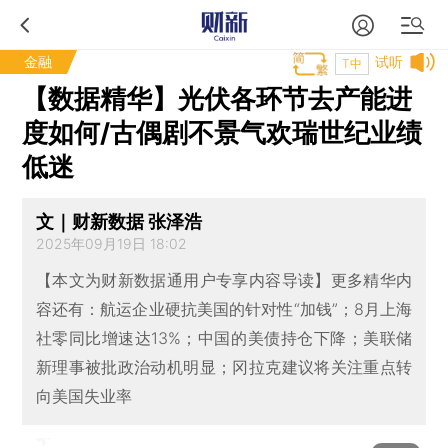
金融
试听
T中
【数据精华】光伏各环节去产能进
度如何/古偶剧不景气欢瑞世纪业绩
低迷
文｜财新数据 张泽浩
2025年09月19日 18:02
【本文为财新数据通用户专享内容导读】更多精华内
容还有：航运企业硬抗美国的针对性“加钱”；8月上海
社零同比增速达13%；中国的美债持仓下降；美联储
新理事被批政治动机明显；冈拉克建议将关注重点转
向美国失业率