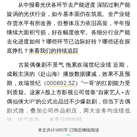
从中报看光伏各环节去产能进度
深陷过剩产能
旋涡的光伏行业，如今基本面仍在筑底。全产业链
存货水平有所改善，但整体压力依旧高耸，半年报
继续大面积亏损，好在幅度收窄。各细分行业产能
去化进度如何？哪些环节已边际好转？哪些还在探
底挣扎？
来看我们的持续追踪
古装偶像剧不景气 拖累欢瑞世纪业绩
近期，
成毅主演的《赴山海》播放数据骤减，效果不及预
期，欢瑞世纪（
000892.SZ
）“一哥”的扛剧能力受
到质疑。这家A股上市影视公司曾靠“自家艺人+古
偶仙侠大IP”的公式出品过不少爆款剧，但当下古偶
剧式微，叠加公司作品积压，两大业务均业绩低
迷，连亏多年……
来看详细拆解
本文共计1095字 订阅后继续阅读