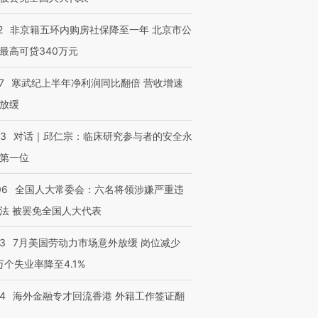
2
非京籍五环内购房社保降至一年 北京市公
最高可贷340万元
7
寒武纪上半年净利润同比翻倍 营收增速
放缓
53
对话｜邱仁宗：临床研究参与者的安全永
第一位
06
全国人大常委会：六名将领涉嫌严重违
法 被罢免全国人大代表
43
7月美国劳动力市场意外放缓 岗位减少
3万个失业率降至4.1%
14
海外金融专才回流香港 外籍工作签证翻