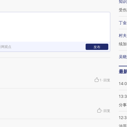
知识
受伤
丁金
村夫
续加
新网观点
发布
吴晓
最
1
·
回复
14:
13:
分事
·
回复
12:
涉罪