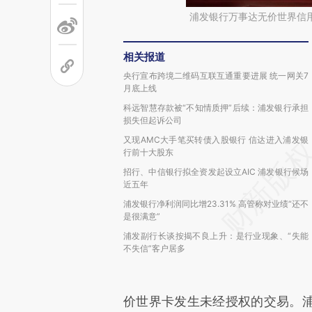
浦发银行万事达无价世界信
相关报道
央行宣布跨境二维码互联互通重要进展 统一网关7
月底上线
科远智慧存款被“不知情质押”后续：浦发银行承担
损失但起诉公司
又现AMC大手笔买转债入股银行 信达进入浦发银
行前十大股东
招行、中信银行拟全资发起设立AIC 浦发银行候场
近五年
浦发银行净利润同比增23.31% 高管称对业绩“还不
是很满意”
浦发副行长谈按揭不良上升：是行业现象、“失能
不失信”客户居多
价世界卡发生未经授权的交易。