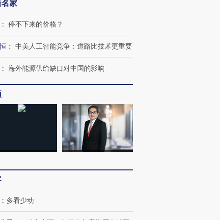
新名家
：
停不下来的价格？
恒
：
中美人工智能竞争：道路比技术更重要
：
海外能源供给缺口对中国的影响
频
客
：
多看少动