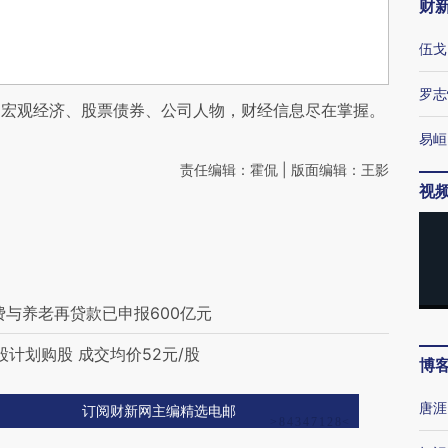
财
伍戈
罗志
阅宏观经济、股票债券、公司人物，财经信息尽在掌握。
易峘
责任编辑：霍侃 | 版面编辑：王影
视
费与养老再贷款已申报600亿元
股计划购股 成交均价52元/股
博
唐涯
订阅财新网主编精选电邮