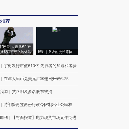
辑推荐
侵”还是“人道危机” 难
撕裂西班牙飞地休达
显影｜瓜农的漫长等待
｜
宇树发行市值610亿 先行者的加速和考验
｜
在岸人民币兑美元汇率连日升破6.75
我闻
｜
艾路明及多名股东被拘
｜
特朗普再签两份行政令限制出生公民权
周刊
｜
【封面报道】电力现货市场元年突进