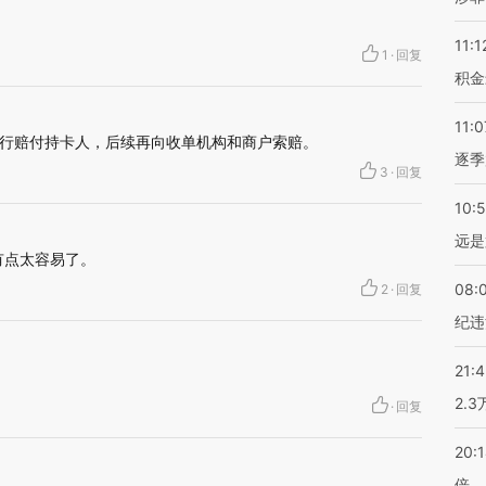
11:1
1
·
回复
积金
11:0
行赔付持卡人，后续再向收单机构和商户索赔。
逐季
3
·
回复
10:
远是
有点太容易了。
08:
2
·
回复
纪违
21:
2.
·
回复
20:
倍