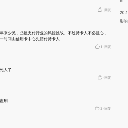
·
回复
20:1
影响
年来少见，凸显支付行业的风控挑战。不过持卡人不必担心，
一时间由信用卡中心先赔付持卡人
1
·
回复
死人了
·
回复
盗刷
2
·
回复