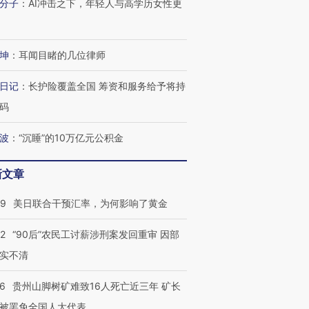
分子
：
AI冲击之下，年轻人与高学历女性更
坤
：
耳闻目睹的几位律师
日记
：
长护险覆盖全国 筹资和服务给予将持
码
波
：
“沉睡”的10万亿元公积金
新文章
09
美日联合干预汇率，为何影响了黄金
32
“90后”农民工讨薪涉刑案发回重审 因部
实不清
36
贵州山脚树矿难致16人死亡近三年 矿长
被罢免全国人大代表