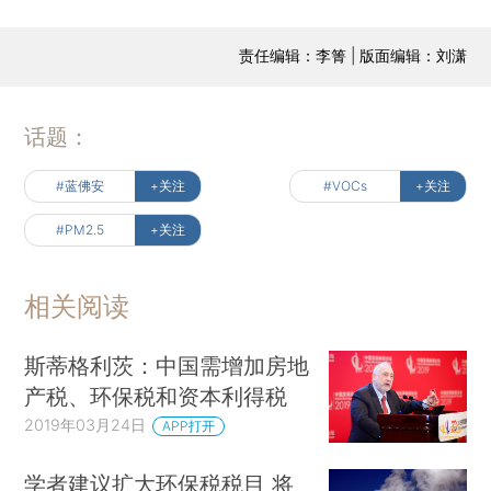
责任编辑：李箐 | 版面编辑：刘潇
话题：
#蓝佛安
+关注
#VOCs
+关注
#PM2.5
+关注
相关阅读
斯蒂格利茨：中国需增加房地
产税、环保税和资本利得税
2019年03月24日
APP打开
学者建议扩大环保税税目 将