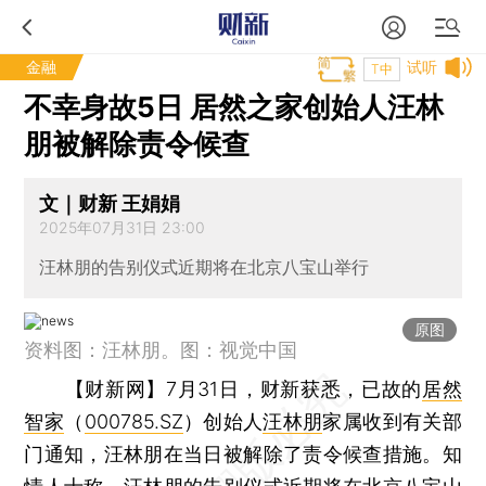
金融
试听
T中
不幸身故5日 居然之家创始人汪林
朋被解除责令候查
文｜财新 王娟娟
2025年07月31日 23:00
汪林朋的告别仪式近期将在北京八宝山举行
原图
资料图：汪林朋。图：视觉中国
【财新网】
7月31日，财新获悉，已故的
居然
智家
（
000785.SZ
）创始人
汪林朋
家属收到有关部
门通知，汪林朋在当日被解除了责令候查措施。知