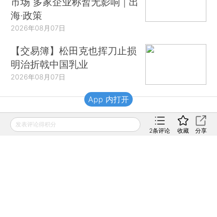
市场 多家企业称暂无影响 | 出
海·政策
2026年08月07日
【交易簿】松田克也挥刀止损
明治折戟中国乳业
2026年08月07日
App 内打开
财新移动
发表评论得积分
2
条评论
收藏
分享
财新
财新周刊
Caixin
登录
网页版
订阅电邮
|
|
Copyright 财新网 All Rights Reserved