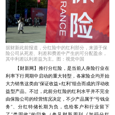
据财新此前报道，分红险中的红利部分，来源于保
险公司从死差、利差和费差中产生的可分配盈余，
其中利差以利差益为主。图：视觉中国
【财新网】
推行分红险，是当前人身险行业在
利率下行周期中启动的重大转型，各家险企均开始
大力销售这类由“保证收益+红利”组合而成的浮动收
益型产品。不过，此前分红险的红利水平并不完全
由保险公司的经营情况决定，不少产品属于“亏钱业
务”、分红特储长期为负，也给客户和行业留下
了“类固收”的印象（参见财新周刊《
加码分红