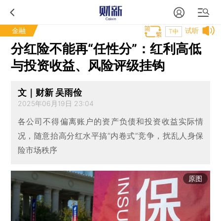
金融
试听
T中
分红险不能再“任性分”：红利高低
与投资收益、风险评级挂钩
文｜财新 吴雨俭
2025年06月19日 23:04
各公司不得偏离账户的资产负债和投资收益实际情
况，随意抬高分红水平搞“内卷式”竞争，扰乱人身保
险市场秩序
原图