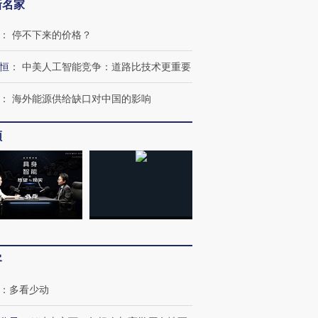
新名家
：
停不下来的价格？
恒
：
中美人工智能竞争：道路比技术更重要
：
海外能源供给缺口对中国的影响
频
客
：
多看少动