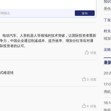
知识
受伤
新网观点
发布
丁金
村夫
在AI、电动汽车、人形机器人等领域的技术突破，让国际投资者重新
续加
争力，中国企业通过削减成本、提升效率、增加分红等应对通
际投资者的认可。​
吴晓
·
回复
最
式难逆转
20:
3
·
回复
17:
用机
16:1
4
·
回复
医药