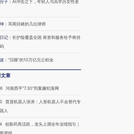
分子
：
AI冲击之下，年轻人与高学历女性更
坤
：
耳闻目睹的几位律师
日记
：
长护险覆盖全国 筹资和服务给予将持
码
波
：
“沉睡”的10万亿元公积金
新文章
26
河南西平“7.30”刑案嫌犯落网
00
普渡机器人张涛：人形机器人不会替代专
器人
4
创新药再活跃，龙头上调全年业绩指引｜
股周报