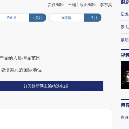
财
责任编辑：王端 | 版面编辑：李东昊
伍戈
#通缩
+关注
#港股
+关注
罗志
易峘
视
只产品纳入质押品范围
将增强美元的国际地位
订阅财新网主编精选电邮
博
唐涯