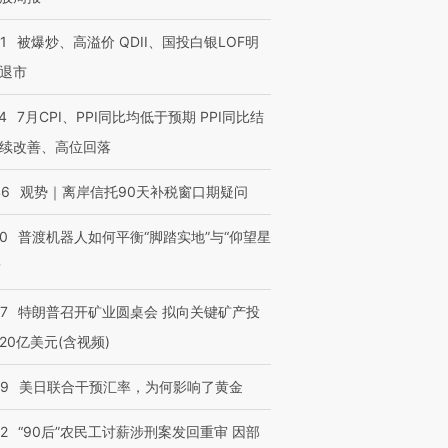
1
被爆炒、高溢价 QDII、国投白银LOF明
退市
4
7月CPI、PPI同比均低于预期 PPI同比结
续改善、高位回落
46
观势｜离岸信托90天补税窗口期疑问
00
普渡机器人如何平衡“脚踏实地”与“仰望星
？
57
特朗普召开矿业圆桌会 拟向关键矿产投
20亿美元(含视频)
09
美日联合干预汇率，为何影响了黄金
32
“90后”农民工讨薪涉刑案发回重审 因部