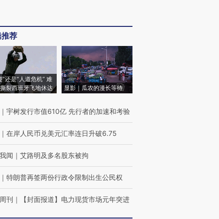
辑推荐
侵”还是“人道危机” 难
撕裂西班牙飞地休达
显影｜瓜农的漫长等待
｜
宇树发行市值610亿 先行者的加速和考验
｜
在岸人民币兑美元汇率连日升破6.75
我闻
｜
艾路明及多名股东被拘
｜
特朗普再签两份行政令限制出生公民权
周刊
｜
【封面报道】电力现货市场元年突进