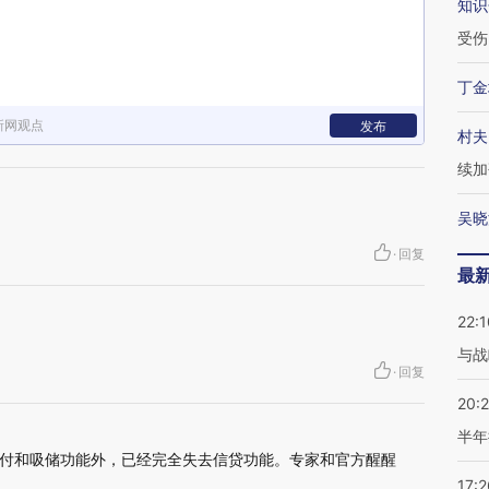
知识
受伤
丁金
新网观点
发布
村夫
续加
吴晓
·
回复
最
22:1
与战
·
回复
20:
半年
付和吸储功能外，已经完全失去信贷功能。专家和官方醒醒
17:2