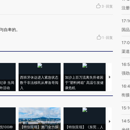
3
·
回复
注册
17:1
与自卑的。
国品
1
·
回复
17:
渠道
16:
强劲
西班牙休达进入紧急状态
加沙上百万流离失所者困
视线｜HYR
纪录 当局
数千非法移民从摩洛哥闯
于“塑料烤箱” 高温引发健
术：是什么
16:
外活动
入
康危机
心“花钱找虐
衔接
15:1
14:
【推广】走
找100种
【特别呈现】澳门全力探
【特别呈现】《东莞，人
会，让数智科
光伏