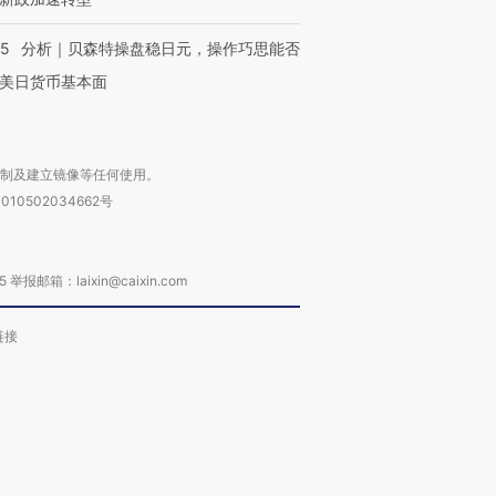
有意思的生活方式·第三对
住三大增长引擎是什么？
有意思的
05
分析｜贝森特操盘稳日元，操作巧思能否
美日货币基本面
复制及建立镜像等任何使用。
010502034662号
箱：laixin@caixin.com
链接