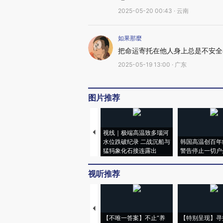
2025-05-20 00:43 · 云南
如果那麼
把命运寄托在他人身上总是不安全
2025-05-19 13:00 · 广东
图片推荐
视线｜极端高温致多瑙河
水位跌破纪录 二战沉船与
韩国高温创百年
猛犸象化石接连露出
警告停止一切户
视听推荐
【不唯一答案】不止“养
【特别呈现】寻