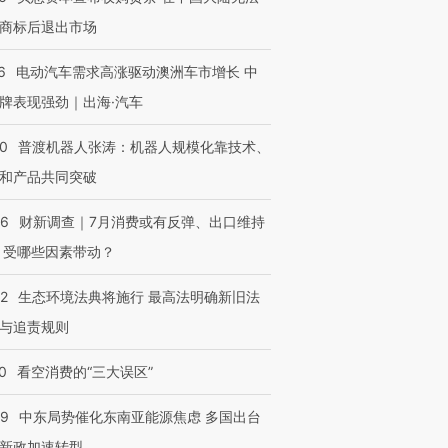
商标后退出市场
6
电动汽车需求高涨驱动澳洲车市增长 中
牌表现强劲｜出海·汽车
00
普渡机器人张涛：机器人规模化靠技术、
和产品共同突破
56
财新调查｜7月消费或有反弹、出口维持
 受哪些因素带动？
OX的吸金
马航飞行员跨国走私7万
视线｜被称为“蟑螂”的印
让中产们甘
粒摇头丸 尿检体内含3种
度Z世代 用街头抗争将教
秘鲁纳斯
42
生态环境法典将施行 最高法明确新旧法
”？
毒品
育部长拱下台
13人遇难
与追责规则
0
看空消费的“三大误区”
59
中东局势催化东南亚能源焦虑 多国出台
进第四届链博
【商旅对话】华住集团
技“链”接产
【特别呈现】寻找100种
CFO：不靠规模取胜，华
【特别呈
新政加速转型