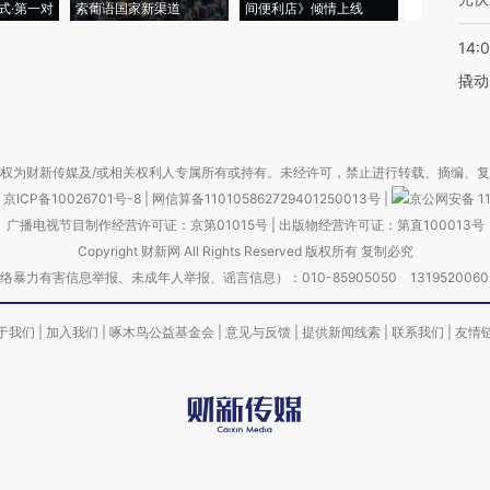
式·第一对
索葡语国家新渠道
间便利店》倾情上线
业
14:
撬动
权为财新传媒及/或相关权利人专属所有或持有。未经许可，禁止进行转载、摘编、
京ICP备10026701号-8
|
网信算备110105862729401250013号
|
京公网安备 11
广播电视节目制作经营许可证：京第01015号
|
出版物经营许可证：第直100013号
Copyright 财新网 All Rights Reserved 版权所有 复制必究
害信息举报、未成年人举报、谣言信息）：010-85905050 13195200605 举报邮
于我们
|
加入我们
|
啄木鸟公益基金会
|
意见与反馈
|
提供新闻线索
|
联系我们
|
友情