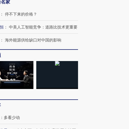
新名家
：
停不下来的价格？
恒
：
中美人工智能竞争：道路比技术更重要
：
海外能源供给缺口对中国的影响
频
客
：
多看少动