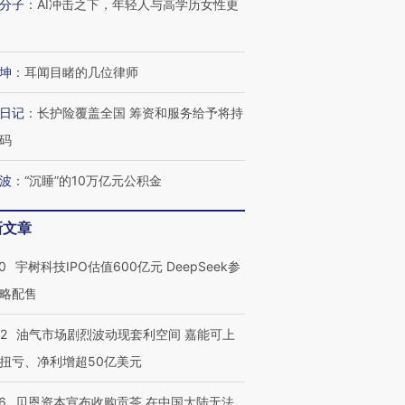
分子
：
AI冲击之下，年轻人与高学历女性更
坤
：
耳闻目睹的几位律师
日记
：
长护险覆盖全国 筹资和服务给予将持
码
波
：
“沉睡”的10万亿元公积金
新文章
0
宇树科技IPO估值600亿元 DeepSeek参
略配售
22
油气市场剧烈波动现套利空间 嘉能可上
扭亏、净利增超50亿美元
6
贝恩资本宣布收购贡茶 在中国大陆无法