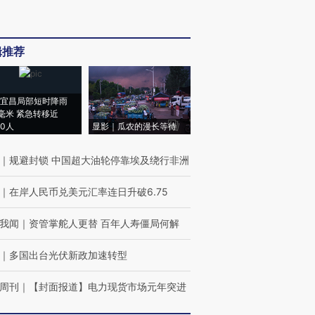
辑推荐
宜昌局部短时降雨
8毫米 紧急转移近
00人
显影｜瓜农的漫长等待
｜
规避封锁 中国超大油轮停靠埃及绕行非洲
｜
在岸人民币兑美元汇率连日升破6.75
我闻
｜
资管掌舵人更替 百年人寿僵局何解
｜
多国出台光伏新政加速转型
周刊
｜
【封面报道】电力现货市场元年突进