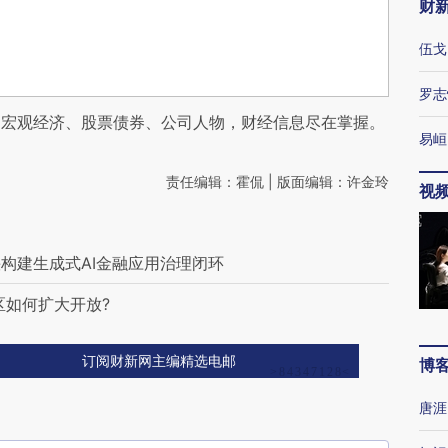
财
伍戈
罗志
阅宏观经济、股票债券、公司人物，财经信息尽在掌握。
易峘
责任编辑：霍侃 | 版面编辑：许金玲
视
构建生成式AI金融应用治理闭环
区如何扩大开放?
订阅财新网主编精选电邮
博
唐涯