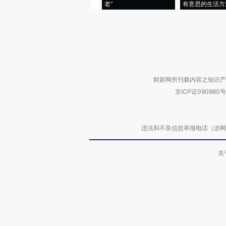
老”
有意思的生活方
财新网所刊载内容之知识产
京ICP证090880号
违法和不良信息举报电话（涉网络暴力有
关