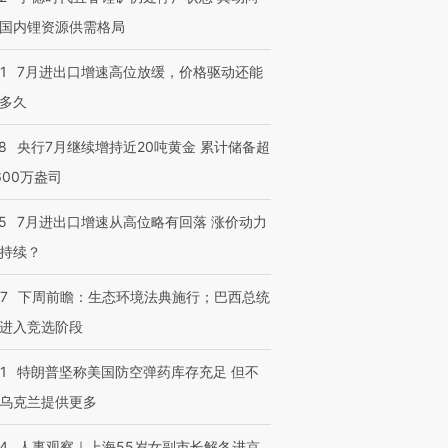
国内锂资源供需格局
1
7月进出口增速高位放缓，价格驱动还能
进第四届链博
【商旅对话】华住集团
技“链”接产
【特别呈现】寻找100种
CFO：不靠规模取胜，华
【特别呈
多久
有意思的生活方式·第三对
住三大增长引擎是什么？
有意思的
8
央行7月继续增持近20吨黄金 累计储备超
600万盎司
5
7月进出口增速从高位略有回落 涨价动力
持续？
07
下周前瞻：生态环境法典施行；巴西总统
进入竞选阶段
1
特朗普坚称美国防空弹药库存充足 但不
乌克兰提供更多
24
人事观察｜上海55岁女副市长解冬进京