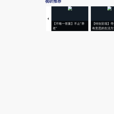
视听推荐
【不唯一答案】不止“养
【特别呈现】寻
老”
有意思的生活方