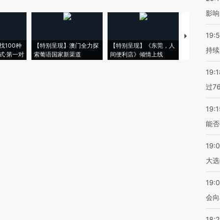
影响
19:5
【推广】走
找100种
【特别呈现】澳门全力探
【特别呈现】《东莞，人
会，让数智科
持续
式·第一对
索葡语国家新渠道
间便利店》倾情上线
业
19:1
过7
19:1
能否
19:
大选
19:0
会向
18: