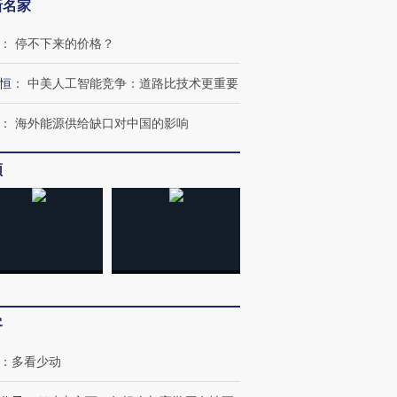
新名家
：
停不下来的价格？
恒
：
中美人工智能竞争：道路比技术更重要
：
海外能源供给缺口对中国的影响
频
客
：
多看少动