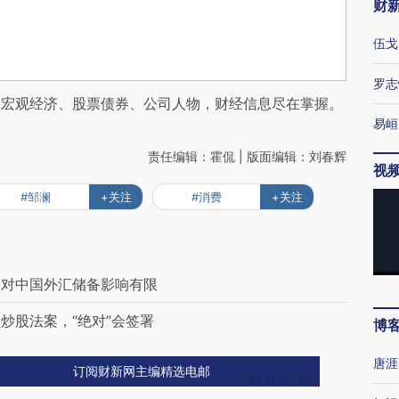
财
伍戈
罗志
阅宏观经济、股票债券、公司人物，财经信息尽在掌握。
易峘
责任编辑：霍侃 | 版面编辑：刘春辉
视
#邹澜
+关注
#消费
+关注
动对中国外汇储备影响有限
炒股法案，“绝对”会签署
博
唐涯
订阅财新网主编精选电邮