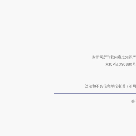
财新网所刊载内容之知识产
京ICP证090880号
违法和不良信息举报电话（涉网络暴力有
关