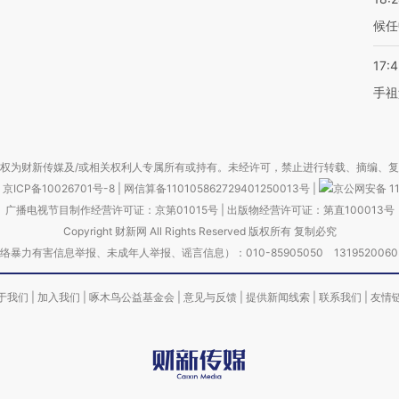
候任
17:
手祖
权为财新传媒及/或相关权利人专属所有或持有。未经许可，禁止进行转载、摘编、
京ICP备10026701号-8
|
网信算备110105862729401250013号
|
京公网安备 11
广播电视节目制作经营许可证：京第01015号
|
出版物经营许可证：第直100013号
Copyright 财新网 All Rights Reserved 版权所有 复制必究
害信息举报、未成年人举报、谣言信息）：010-85905050 13195200605 举报邮
于我们
|
加入我们
|
啄木鸟公益基金会
|
意见与反馈
|
提供新闻线索
|
联系我们
|
友情