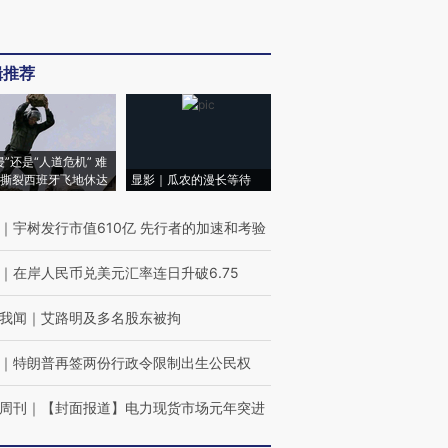
辑推荐
侵”还是“人道危机” 难
撕裂西班牙飞地休达
显影｜瓜农的漫长等待
｜
宇树发行市值610亿 先行者的加速和考验
｜
在岸人民币兑美元汇率连日升破6.75
我闻
｜
艾路明及多名股东被拘
｜
特朗普再签两份行政令限制出生公民权
周刊
｜
【封面报道】电力现货市场元年突进