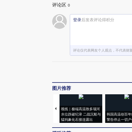
评论区
0
登录
后发表评论得积分
评论仅代表网友个人观点，不代表财
图片推荐
视线｜极端高温致多瑙河
水位跌破纪录 二战沉船与
韩国高温创百年
猛犸象化石接连露出
警告停止一切户