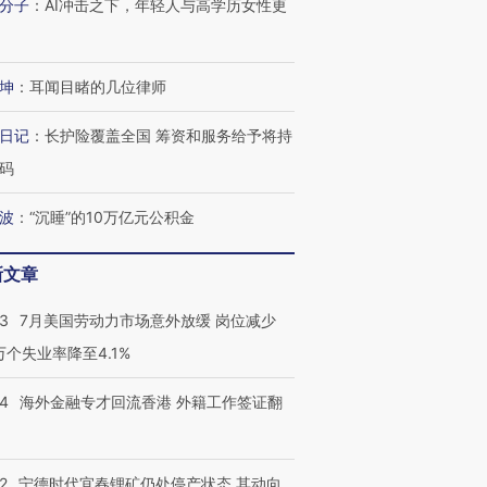
分子
：
AI冲击之下，年轻人与高学历女性更
坤
：
耳闻目睹的几位律师
日记
：
长护险覆盖全国 筹资和服务给予将持
码
波
：
“沉睡”的10万亿元公积金
新文章
43
7月美国劳动力市场意外放缓 岗位减少
3万个失业率降至4.1%
14
海外金融专才回流香港 外籍工作签证翻
跨国走私7万
视线｜被称为“蟑螂”的印
视线｜“入侵”还是“人道危
检体内含3种
度Z世代 用街头抗争将教
机”？难民潮撕裂西班牙
秘鲁纳斯
育部长拱下台
飞地休达
13人遇难
2
宁德时代宜春锂矿仍处停产状态 其动向