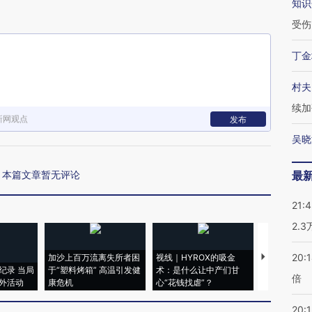
知识
受伤
丁金
村夫
续加
新网观点
发布
吴晓
本篇文章暂无评论
最
21:
2.
20:
加沙上百万流离失所者困
视线｜HYROX的吸金
马航飞行员
纪录 当局
于“塑料烤箱” 高温引发健
术：是什么让中产们甘
粒摇头丸 尿
倍
外活动
康危机
心“花钱找虐”？
毒品
20:1