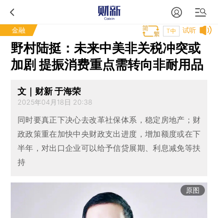
金融
试听
T中
野村陆挺：未来中美非关税冲突或
加剧 提振消费重点需转向非耐用品
文｜财新 于海荣
2025年04月18日 20:38
同时要真正下决心去改革社保体系，稳定房地产；财
政政策重在加快中央财政支出进度，增加额度或在下
半年，对出口企业可以给予信贷展期、利息减免等扶
持
原图