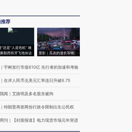
辑推荐
侵”还是“人道危机” 难
撕裂西班牙飞地休达
显影｜瓜农的漫长等待
｜
宇树发行市值610亿 先行者的加速和考验
｜
在岸人民币兑美元汇率连日升破6.75
我闻
｜
艾路明及多名股东被拘
｜
特朗普再签两份行政令限制出生公民权
周刊
｜
【封面报道】电力现货市场元年突进