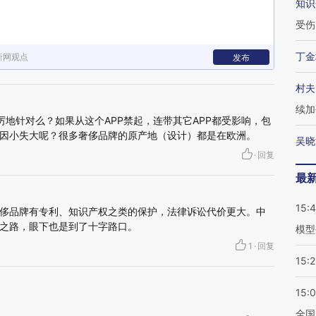
知识
受伤
丁金
新网观点
发布
村夫
续加
厉地针对么？如果从这个APP禁起，连带其它APP都受影响，包
因小失大呢？很多奢侈品牌的原产地（设计）都是在欧洲。
吴晓
·
回复
最
15:
侈品牌有专利、知识产权之类的保护，法律诉讼代价更大。中
之路，眼下也是到了十字路口。
模型
1
·
回复
15:2
15:
全国