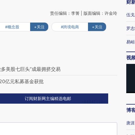
财
责任编辑：李箐 | 版面编辑：许金玲
伍戈
#概念股
+关注
#跨境电商
+关注
罗志
易峘
视
做多美股七巨头”成最拥挤交易
20亿元私募基金获批
订阅财新网主编精选电邮
博
唐涯