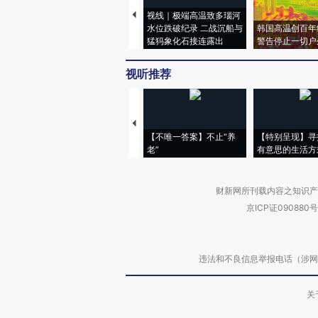
视线｜极端高温致多瑙河
水位跌破纪录 二战沉船与
韩国高温创百年
猛犸象化石接连露出
警告停止一切户
视听推荐
【不唯一答案】不止“养
【特别呈现】寻
老”
有意思的生活方
财新网所刊载内容之知识产
京ICP证090880号
违法和不良信息举报电话（涉网络暴力有
关