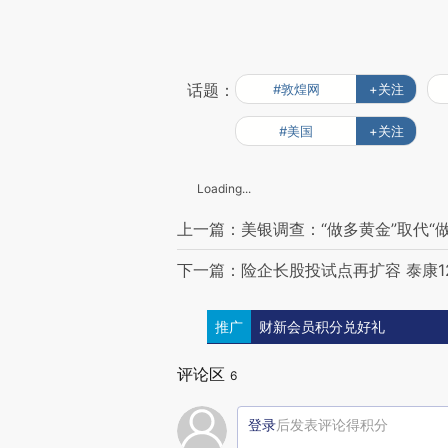
话题：
#敦煌网
+关注
#美国
+关注
Loading...
上一篇：美银调查：“做多黄金”取代“
下一篇：险企长股投试点再扩容 泰康1
推广
财新会员积分兑好礼
评论区
6
登录
后发表评论得积分