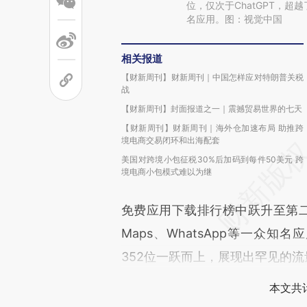
位，仅次于ChatGPT，超越了G
名应用。图：视觉中国
相关报道
【财新周刊】财新周刊｜中国怎样应对特朗普关税
战
【财新周刊】封面报道之一｜震撼贸易世界的七天
【财新周刊】财新周刊｜海外仓加速布局 助推跨
境电商交易闭环和出海配套
美国对跨境小包征税30%后加码到每件50美元 跨
境电商小包模式难以为继
免费应用下载排行榜中跃升至第二位，仅
Maps、WhatsApp等一众
352位一跃而上，展现出罕见的
本文共计