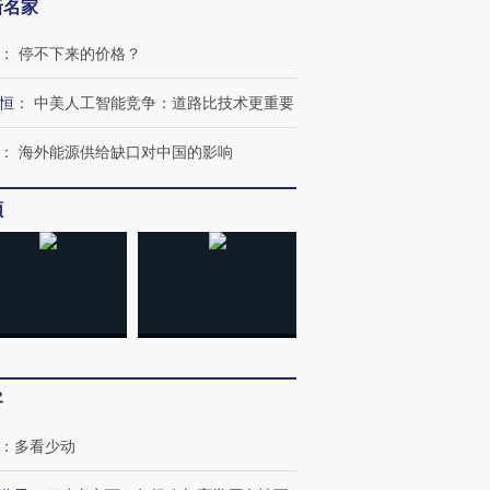
新名家
：
停不下来的价格？
恒
：
中美人工智能竞争：道路比技术更重要
：
海外能源供给缺口对中国的影响
频
客
：
多看少动