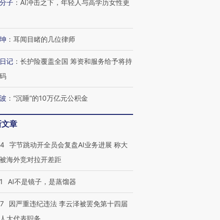
分子
：
AI冲击之下，年轻人与高学历女性更
坤
：
耳闻目睹的几位律师
日记
：
长护险覆盖全国 筹资和服务给予将持
码
波
：
“沉睡”的10万亿元公积金
新文章
44
字节跳动开全员会复盘AI业务进展 称大
被海外竞对拉开差距
1
AI不是镜子，是蒸馏器
07
因严重违纪违法 李云泽被罢免第十四届
人大代表职务