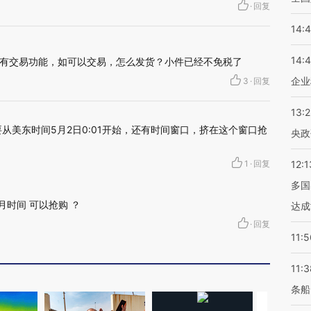
·
回复
14:
14:
有交易功能，如可以交易，怎么发货？小件已经不免税了
企业
3
·
回复
13:
从美东时间5月2日0:01开始，还有时间窗口，挤在这个窗口抢
央政
1
·
回复
12:1
多国
月时间 可以抢购 ？
达成
·
回复
11:5
11:3
条船