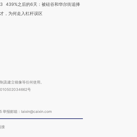
53
439%之后的6天：被硅谷和华尔街追捧
OX的吸金
马航飞行员跨国走私7万
视线｜被称为“蟑螂”的印
让中产们甘
粒摇头丸 尿检体内含3种
度Z世代 用街头抗争将教
秘鲁纳斯
才，为何走入杠杆误区
”？
毒品
育部长拱下台
13人遇难
进第四届链博
【商旅对话】华住集团
技“链”接产
【特别呈现】寻找100种
CFO：不靠规模取胜，华
【特别呈
有意思的生活方式·第三对
住三大增长引擎是什么？
有意思的
复制及建立镜像等任何使用。
010502034662号
箱：laixin@caixin.com
链接