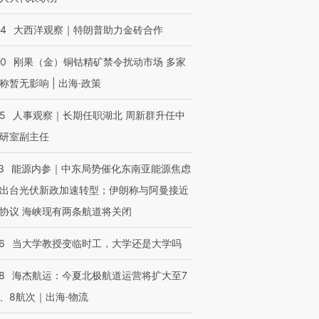
44
大西洋观察｜特朗普助力金砖合作
40
刚果（金）铜钴精矿禁令扰动市场 多家
称暂无影响 | 出海·政策
25
人事观察｜长期任职湖北 周新群升任中
研室副主任
3
能源内参｜中东局势催化东南亚能源焦虑
出台光伏新政加速转型；伊朗称与阿曼接近
协议 海峡现有两条航道将关闭
6
当大学教授变临时工，大学还是大学吗
8
海杰航运：今夏北极航道运营将扩大至7
、8航次｜出海·物流