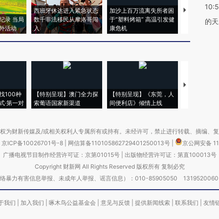
10:
西班牙休达进入紧急状态
加沙上百万流离失所者困
视线｜HYR
纪录 当局
数千非法移民从摩洛哥闯
于“塑料烤箱” 高温引发健
术：是什么
的天
外活动
入
康危机
心“花钱找虐
【推广】走
找100种
【特别呈现】澳门全力探
【特别呈现】《东莞，人
会，让数智科
式·第一对
索葡语国家新渠道
间便利店》倾情上线
业
权为财新传媒及/或相关权利人专属所有或持有。未经许可，禁止进行转载、摘编、
京ICP备10026701号-8
|
网信算备110105862729401250013号
|
京公网安备 11
广播电视节目制作经营许可证：京第01015号
|
出版物经营许可证：第直100013号
Copyright 财新网 All Rights Reserved 版权所有 复制必究
害信息举报、未成年人举报、谣言信息）：010-85905050 13195200605 举报邮
于我们
|
加入我们
|
啄木鸟公益基金会
|
意见与反馈
|
提供新闻线索
|
联系我们
|
友情