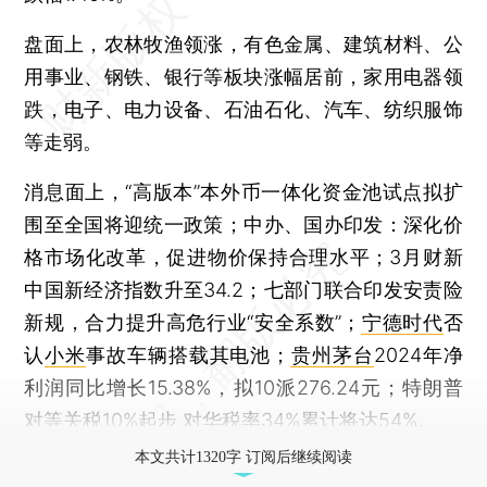
盘面上，农林牧渔领涨，有色金属、建筑材料、公
用事业、钢铁、银行等板块涨幅居前，家用电器领
跌，电子、电力设备、石油石化、汽车、纺织服饰
等走弱。
消息面上，“高版本”本外币一体化资金池试点拟扩
围至全国将迎统一政策；中办、国办印发：深化价
格市场化改革，促进物价保持合理水平；3月财新
中国新经济指数升至34.2；七部门联合印发安责险
新规，合力提升高危行业“安全系数”；
宁德时代
否
认
小米
事故车辆搭载其电池；
贵州茅台
2024年净
利润同比增长15.38%，拟10派276.24元；特朗普
对等关税10%起步 对华税率34%累计将达54%。
本文共计1320字 订阅后继续阅读