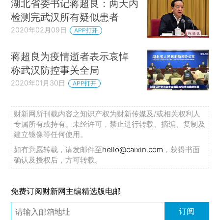
湖北省委书记蒋超良：两天内
检测完武汉所有疑似患者
2020年02月09日
APP打开
蒋超良为疫情逝者表示哀悼
称武汉防控事关全局
2020年01月30日
APP打开
财新网所刊载内容之知识产权为财新传媒及/或相关权利人
专属所有或持有。未经许可，禁止进行转载、摘编、复制及
建立镜像等任何使用。
如有意愿转载，请发邮件至
hello@caixin.com
，获得书面
确认及授权后，方可转载。
免费订阅财新网主编精选版电邮
订阅