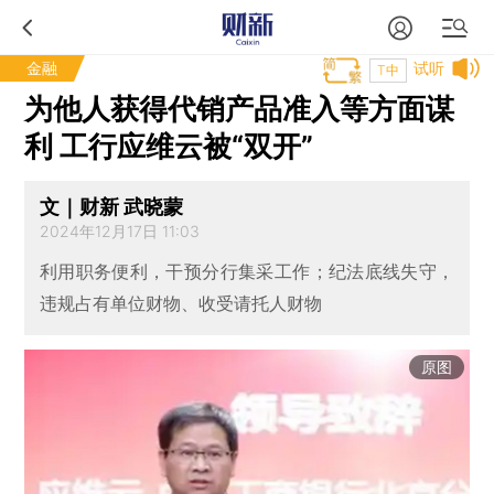
金融
试听
T中
为他人获得代销产品准入等方面谋
利 工行应维云被“双开”
文｜财新 武晓蒙
2024年12月17日 11:03
利用职务便利，干预分行集采工作；纪法底线失守，
违规占有单位财物、收受请托人财物
原图