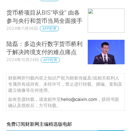
货币桥项目从BIS“毕业” 由各
参与央行和货币当局全面接手
2024年11月06日
APP打开
陆磊：多边央行数字货币桥利
于解决跨境支付的难点痛点
2024年10月24日
APP打开
财新网所刊载内容之知识产权为财新传媒及/或相关权利人
专属所有或持有。未经许可，禁止进行转载、摘编、复制及
建立镜像等任何使用。
如有意愿转载，请发邮件至
hello@caixin.com
，获得书面
确认及授权后，方可转载。
免费订阅财新网主编精选版电邮