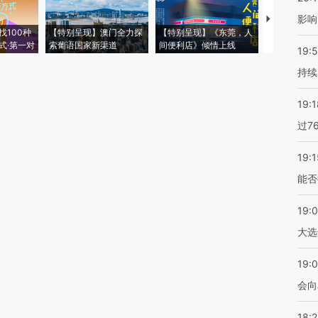
影响
【推广】走
找100种
【特别呈现】澳门全力探
【特别呈现】《东莞，人
会，让数智科
式·第一对
索葡语国家新渠道
间便利店》倾情上线
业
19:5
持续
19:1
过7
19:1
能否
19:
大选
19:0
会向
18: