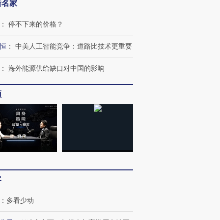
新名家
：
停不下来的价格？
恒
：
中美人工智能竞争：道路比技术更重要
：
海外能源供给缺口对中国的影响
频
客
：
多看少动