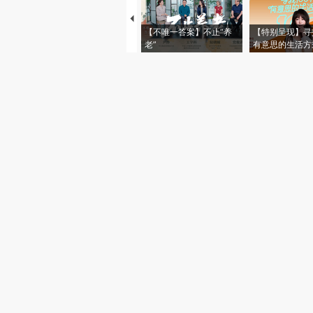
【不唯一答案】不止“养
【特别呈现】寻
老”
有意思的生活方