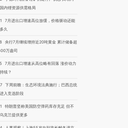
国内锂资源供需格局
进第四届链博
【商旅对话】华住集团
技“链”接产
【特别呈现】寻找100种
CFO：不靠规模取胜，华
【特别呈
有意思的生活方式·第三对
住三大增长引擎是什么？
有意思的
1
7月进出口增速高位放缓，价格驱动还能
多久
8
央行7月继续增持近20吨黄金 累计储备超
600万盎司
5
7月进出口增速从高位略有回落 涨价动力
持续？
07
下周前瞻：生态环境法典施行；巴西总统
进入竞选阶段
1
特朗普坚称美国防空弹药库存充足 但不
乌克兰提供更多
24
人事观察｜上海55岁女副市长解冬进京