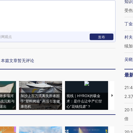
知识
受伤
丁金
新网观点
村夫
发布
续加
吴晓
本篇文章暂无评论
最
21:
致多瑙河
加沙上百万流离失所者困
视线｜HYROX的吸金
马航飞行员
2.
二战沉船与
于“塑料烤箱” 高温引发健
术：是什么让中产们甘
粒摇头丸 尿
露出
康危机
心“花钱找虐”？
毒品
20:
倍
20:1