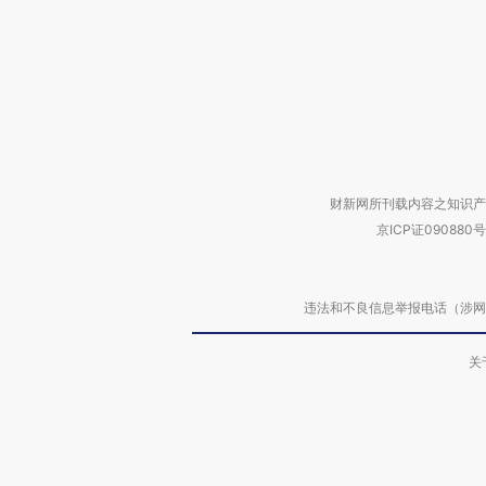
财新网所刊载内容之知识产
京ICP证090880号
违法和不良信息举报电话（涉网络暴力有
关