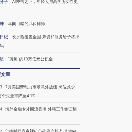
分子
：
AI冲击之下，年轻人与高学历女性更
坤
：
耳闻目睹的几位律师
日记
：
长护险覆盖全国 筹资和服务给予将持
码
波
：
“沉睡”的10万亿元公积金
新文章
43
7月美国劳动力市场意外放缓 岗位减少
跨国走私7万
视线｜被称为“蟑螂”的印
视线｜“入侵”还是“人道危
3万个失业率降至4.1%
检体内含3种
度Z世代 用街头抗争将教
机”？难民潮撕裂西班牙
秘鲁纳斯
育部长拱下台
飞地休达
13人遇难
14
海外金融专才回流香港 外籍工作签证翻
2
宁德时代宜春锂矿仍处停产状态 其动向