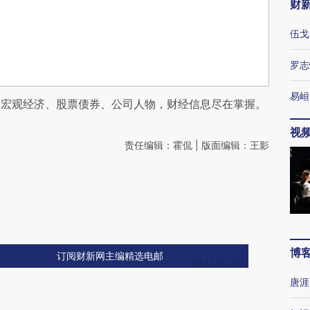
财
伍戈
罗志
易峘
阅宏观经济、股票债券、公司人物，财经信息尽在掌握。
视
责任编辑：霍侃 | 版面编辑：王影
博
订阅财新网主编精选电邮
唐涯