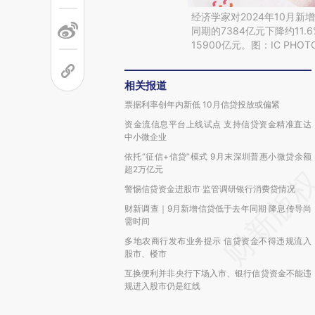
经济学家对2024年10月新
同期的7384亿元下降约11.
15900亿元。图：IC PHOT
相关报道
票据利率创年内新低 10月信贷投放或偏紧
资金流信息平台上线试点 支持信贷资金精准直达
中小微企业
依托“征信+信贷”模式 9月末深圳普惠小微贷余额
超2万亿元
警惕信贷资金进股市 监管调研银行消费贷情况
财新调查｜9月新增信贷低于去年同期 降息传导尚
需时间
多地农商行发布业务提示 信贷资金不得违规流入
股市、楼市
互换便利并非央行下场入市、银行信贷资金不能违
规进入股市仍是红线