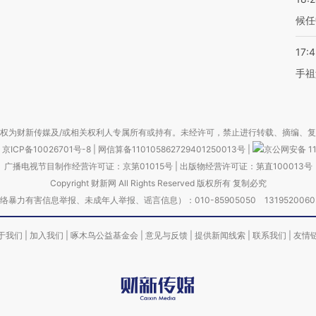
候任
17:
手祖
权为财新传媒及/或相关权利人专属所有或持有。未经许可，禁止进行转载、摘编、
京ICP备10026701号-8
|
网信算备110105862729401250013号
|
京公网安备 11
广播电视节目制作经营许可证：京第01015号
|
出版物经营许可证：第直100013号
Copyright 财新网 All Rights Reserved 版权所有 复制必究
害信息举报、未成年人举报、谣言信息）：010-85905050 13195200605 举报邮
于我们
|
加入我们
|
啄木鸟公益基金会
|
意见与反馈
|
提供新闻线索
|
联系我们
|
友情