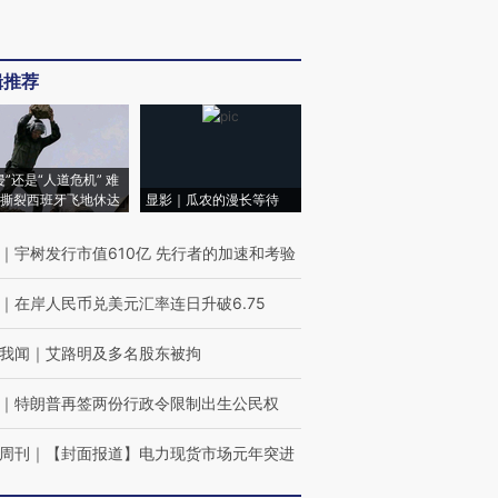
辑推荐
侵”还是“人道危机” 难
撕裂西班牙飞地休达
显影｜瓜农的漫长等待
｜
宇树发行市值610亿 先行者的加速和考验
｜
在岸人民币兑美元汇率连日升破6.75
我闻
｜
艾路明及多名股东被拘
｜
特朗普再签两份行政令限制出生公民权
周刊
｜
【封面报道】电力现货市场元年突进