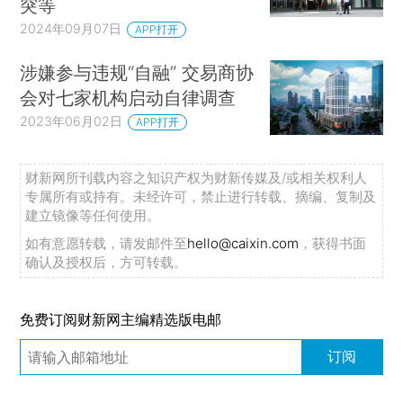
突等
2024年09月07日
APP打开
涉嫌参与违规“自融” 交易商协
会对七家机构启动自律调查
2023年06月02日
APP打开
财新网所刊载内容之知识产权为财新传媒及/或相关权利人
专属所有或持有。未经许可，禁止进行转载、摘编、复制及
建立镜像等任何使用。
如有意愿转载，请发邮件至
hello@caixin.com
，获得书面
确认及授权后，方可转载。
免费订阅财新网主编精选版电邮
订阅