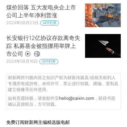
追踪
煤价回落 五大发电央企上市
公司上半年净利普涨
【数据推荐】
2024年08月23日
APP打开
二季度末个人住房贷款余额同比下滑2.1%
据中
国人民银行数据，截至二季度末，全国个人住房贷
长安银行12亿协议存款离奇失
款余额37.79万亿元，同比下降2.1%；本外币住户
踪 私募基金被指挪用举牌上
市公司
消费性贷款（不含个人住房贷款）余额20万亿元，
2024年08月16日
同比增长6.6%；经营性贷款余额23.8万亿元，同比
APP打开
增长12.2%。点击查看
下载历史数据
财新网所刊载内容之知识产权为财新传媒及/或相关权利人
法国通胀率放缓至2021年7月以来最低
法国8
专属所有或持有。未经许可，禁止进行转载、摘编、复制及
建立镜像等任何使用。
月CPI同比降至1.9%，上月为2.3%。法国通胀率进
如有意愿转载，请发邮件至
hello@caixin.com
，获得书面
一步放缓至2021年7月以来最低，强化了欧洲央行
确认及授权后，方可转载。
将继续降息的情境。
点击查看并下载历史数据
【更多荐读】
免费订阅财新网主编精选版电邮