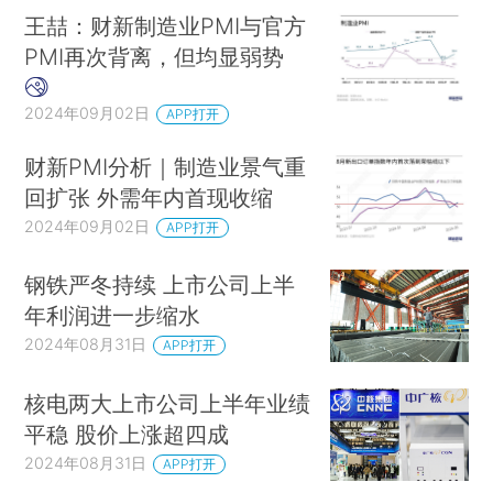
王喆：财新制造业PMI与官方
PMI再次背离，但均显弱势
2024年09月02日
APP打开
【大市热点】
财新PMI分析｜制造业景气重
回扩张 外需年内首现收缩
“最优房企”万科尚未走出偿债高峰
截至6月
2024年09月02日
APP打开
末，万科（
000002.SZ
/
02202.HK
）的有息负债
合计3312.7亿元，较2023年末增加3.51%，其中一
钢铁严冬持续 上市公司上半
年内到期的有息负债为1019.5亿元。同期，公司持
年利润进一步缩水
有货币资金约924.0亿元。就算不剔除包含在其中
2024年08月31日
APP打开
的预售监管资金及其他受限资金，目前账面上的货
币资金也已不足以覆盖一年内到期短债。而采取“以
核电两大上市公司上半年业绩
平稳 股价上涨超四成
价换量”策略以来，万科加速去化库存，但也致使公
2024年08月31日
司遭遇有史以来首次亏损……
来看我们的长期专题
APP打开