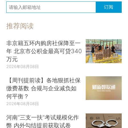
订阅
黄金“9月魔咒”今年会不会被打破
暑假归来的
黄金投资者将迫不及待地想看看，这种贵金属究竟
推荐阅读
是维持破纪录的涨势，还是会屈服于“9月魔咒”——
2017年以来，金价每年9月都会下跌，该月平均跌
幅为3.2%，是一年中表现最差的月份……
来看看下
非京籍五环内购房社保降至一
年 北京市公积金最高可贷340
跌背后的原因分析
万元
澳大利亚利率政策可能不会跟着美国走
澳大利
2026年08月08日
亚央行副行长Andrew Hauser表示，澳大利亚利率
【周刊提前读】各地狠抓社保
可能在不久的将来保持不变，因为当地通胀与美国
缴费基数 合规与企业减负如
相比“有点更具粘性”。这突显出美联储准备放松政
何平衡？
策之际的全球政策分化。
来看他的详细观点
2026年08月08日
香港郑氏家族旗下房地产公司股价重挫
新世界
河南“三支一扶”考试规模化作
发展（
00017.HK
）股价周一（9月2日）早盘一度
弊 内外勾结提前获取试卷