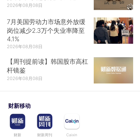
下跌14%，香港房地产市场低迷，令这家亿万富豪
2026年08月08日
郑氏家族旗下的公司承压。该公司上周五晚间发布
公告，预计截至6月的财年将录得190亿至200亿港
7月美国劳动力市场意外放缓
元亏损，这是其二十年来首次出现年度亏损。
来看
岗位减少2.3万个失业率降至
对这家公司的更多分析
4.1%
2026年08月08日
美股一周前瞻：美联储发布经济状况褐皮书
本
【周刊提前读】韩国股市高杠
周美国经济褐皮书与8月美国非农就业报告将逐一
杆镜鉴
揭晓，进一步反映美国各地的经济现状，同时就业
2026年08月08日
报告或影响美联储9月议息会议行动。9月2日，美
股市场将因劳动节假期而休市一天，针对美国总统
拜登之子亨特·拜登（Hunter Biden）的联邦税务犯
财新移动
罪案也将于9月5日开始挑选陪审团……
来听更多内
容
查看精华内容的完整版，解锁海量金融数据、
财新
财新周刊
Caixin