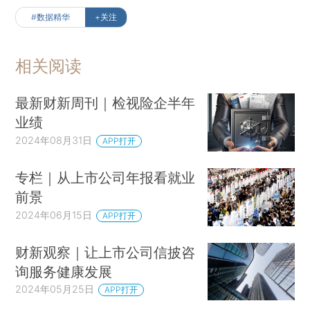
修复，释放行业回暖信号。受此利好催化，保险板
#数据精华
+关注
块近期行情反弹。信达证券指出，此前对保险板块
的谨慎估值，源于市场对保险公司投资端的担忧。
相关阅读
一是担忧利率下行，固收收益率难以覆盖负债成
本，潜在“利差损”风险提升；二是权益市场波动剧
最新财新周刊｜检视险企半年
烈导致净利润波动加大。在这一点上，平安本次交
业绩
出的中报答卷总体让投资者满意……
来看对财报的
2024年08月31日
APP打开
详细分析
专栏｜从上市公司年报看就业
前景
2024年06月15日
APP打开
财新观察｜让上市公司信披咨
询服务健康发展
2024年05月25日
APP打开