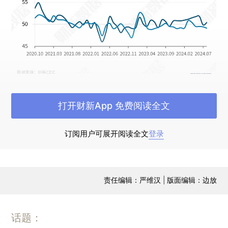
打开财新App 免费阅读全文
关联数据：财新中国制造业PMI等宏观数据查
询下载 除了上述数据，我们还整理好了统计局制造
订阅用户可展开阅读全文
登录
业PMI和非制造业PMI等宏观指标，可以查看和下
载。
点击进入数据专题
责任编辑：严维汉 | 版面编辑：边放
中国平安中报向好，险企投资端“警报”暂解？
保险业龙头中国平安（
601318.SH
/
02318.HK
）
近日率先披露上半年业绩情况，负债与投资端双双
话题：