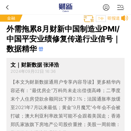
金融
听报道
T中
外需拖累8月财新中国制造业PMI/
中国平安业绩修复传递行业信号｜
数据精华
文｜财新数据 张泽浩
2024年09月02日 16:36
【本文为财新数据通用户专享内容导读】更多精华内
容还有：“最优房企”万科尚未走出偿债高峰；二季度
末个人住房贷款余额同比下滑2.1%；法国通胀率放缓
至2021年7月以来最低；黄金“9月魔咒”今年会不会被
打破；澳大利亚利率政策可能不会跟着美国走；香港
郑氏家族旗下房地产公司股价重挫；美股一周前瞻：