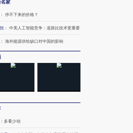
新名家
：
停不下来的价格？
恒
：
中美人工智能竞争：道路比技术更重要
：
海外能源供给缺口对中国的影响
频
客
：
多看少动