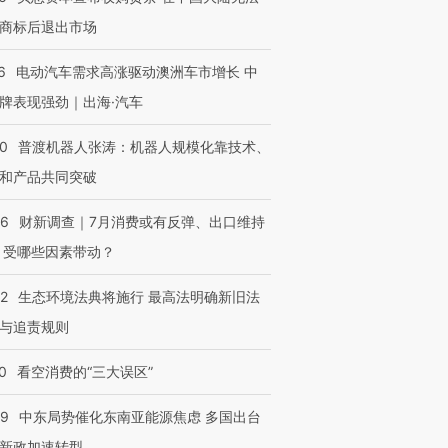
商标后退出市场
6
电动汽车需求高涨驱动澳洲车市增长 中
牌表现强劲｜出海·汽车
00
普渡机器人张涛：机器人规模化靠技术、
和产品共同突破
56
财新调查｜7月消费或有反弹、出口维持
 受哪些因素带动？
42
生态环境法典将施行 最高法明确新旧法
与追责规则
0
看空消费的“三大误区”
59
中东局势催化东南亚能源焦虑 多国出台
新政加速转型