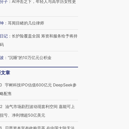
分子
：
AI冲击之下，年轻人与高学历女性更
坤
：
耳闻目睹的几位律师
日记
：
长护险覆盖全国 筹资和服务给予将持
码
波
：
“沉睡”的10万亿元公积金
新文章
0
宇树科技IPO估值600亿元 DeepSeek参
略配售
22
油气市场剧烈波动现套利空间 嘉能可上
扭亏、净利增超50亿美元
6
贝恩资本宣布收购贡茶 在中国大陆无法