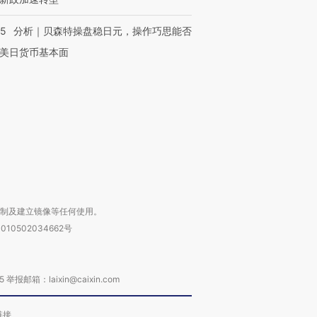
05
分析｜贝森特操盘稳日元，操作巧思能否
OX的吸金
马航飞行员跨国走私7万
视线｜被称为“蟑螂”的印
让中产们甘
粒摇头丸 尿检体内含3种
度Z世代 用街头抗争将教
秘鲁纳斯
美日货币基本面
”？
毒品
育部长拱下台
13人遇难
进第四届链博
【商旅对话】华住集团
技“链”接产
【特别呈现】寻找100种
CFO：不靠规模取胜，华
【特别呈
有意思的生活方式·第三对
住三大增长引擎是什么？
有意思的
复制及建立镜像等任何使用。
010502034662号
箱：laixin@caixin.com
链接