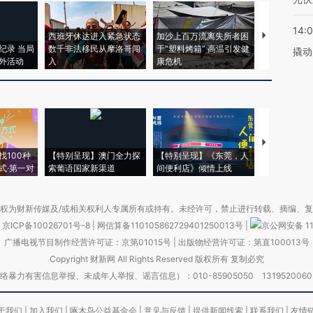
14:
西班牙休达进入紧急状态
加沙上百万流离失所者困
视线｜HYR
纪录 当局
数千非法移民从摩洛哥闯
于“塑料烤箱” 高温引发健
术：是什么
撬动
外活动
入
康危机
心“花钱找虐
【推广】走
找100种
【特别呈现】澳门全力探
【特别呈现】《东莞，人
会，让数智科
式·第一对
索葡语国家新渠道
间便利店》倾情上线
业
权为财新传媒及/或相关权利人专属所有或持有。未经许可，禁止进行转载、摘编、
京ICP备10026701号-8
|
网信算备110105862729401250013号
|
京公网安备 11
广播电视节目制作经营许可证：京第01015号
|
出版物经营许可证：第直100013号
Copyright 财新网 All Rights Reserved 版权所有 复制必究
害信息举报、未成年人举报、谣言信息）：010-85905050 13195200605 举报邮
于我们
|
加入我们
|
啄木鸟公益基金会
|
意见与反馈
|
提供新闻线索
|
联系我们
|
友情