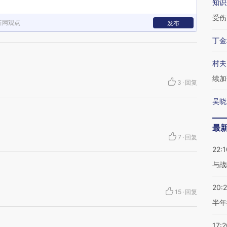
知识
受伤
新网观点
发布
丁金
村夫
续加
3
·
回复
吴晓
最
7
·
回复
22:1
与战
20:
15
·
回复
半年
17:2