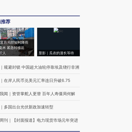
辑推荐
宜昌局部短时降雨
8毫米 紧急转移近
00人
显影｜瓜农的漫长等待
｜
规避封锁 中国超大油轮停靠埃及绕行非洲
｜
在岸人民币兑美元汇率连日升破6.75
我闻
｜
资管掌舵人更替 百年人寿僵局何解
｜
多国出台光伏新政加速转型
周刊
｜
【封面报道】电力现货市场元年突进