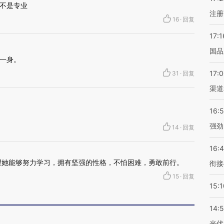
不是专业
注册
16
·
回复
17:1
国品
一身。
17:
31
·
回复
渠道
16:
强劲
14
·
回复
16:
望她能够努力学习，拥有坚强的性格，不怕困难，勇敢前行。
衔接
15
·
回复
15:1
14:
光伏