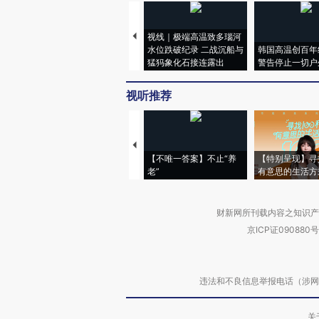
视线｜极端高温致多瑙河
水位跌破纪录 二战沉船与
韩国高温创百年
猛犸象化石接连露出
警告停止一切户
视听推荐
【不唯一答案】不止“养
【特别呈现】寻
老”
有意思的生活方
财新网所刊载内容之知识产
京ICP证090880号
违法和不良信息举报电话（涉网络暴力有
关