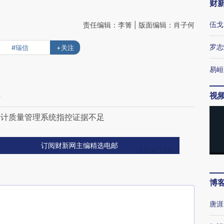
财
伍戈
责任编辑：李箐 | 版面编辑：肖子何
罗志
#瑞信
+关注
易峘
视
任
审计质量管理系统指控证据不足
订阅财新网主编精选电邮
博
唐涯