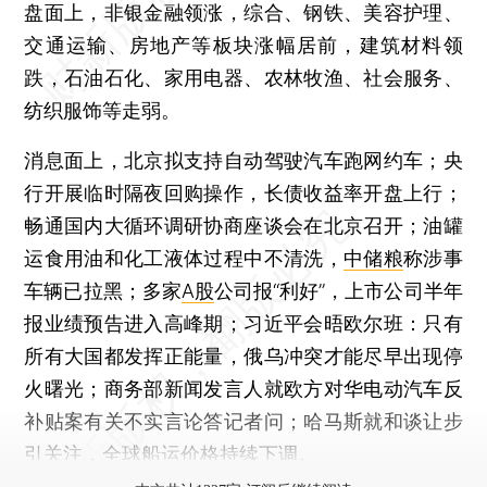
盘面上，非银金融领涨，综合、钢铁、美容护理、
交通运输、房地产等板块涨幅居前，建筑材料领
跌，石油石化、家用电器、农林牧渔、社会服务、
纺织服饰等走弱。
消息面上，北京拟支持自动驾驶汽车跑网约车；央
行开展临时隔夜回购操作，长债收益率开盘上行；
畅通国内大循环调研协商座谈会在北京召开；油罐
运食用油和化工液体过程中不清洗，
中储粮
称涉事
车辆已拉黑；多家
A股
公司报“利好”，上市公司半年
报业绩预告进入高峰期；习近平会晤欧尔班：只有
所有大国都发挥正能量，俄乌冲突才能尽早出现停
火曙光；商务部新闻发言人就欧方对华电动汽车反
补贴案有关不实言论答记者问；哈马斯就和谈让步
引关注，全球船运价格持续下调。