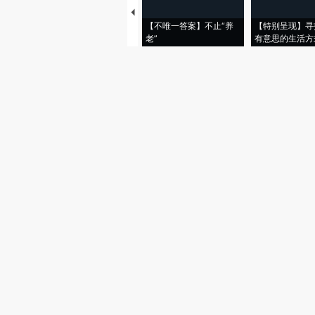
【不唯一答案】不止“养
【特别呈现】寻
老”
有意思的生活方