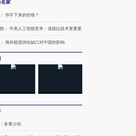
新名家
：
停不下来的价格？
恒
：
中美人工智能竞争：道路比技术更重要
：
海外能源供给缺口对中国的影响
频
客
：
多看少动