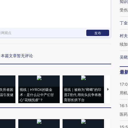
知识
受伤
丁金
新网观点
发布
村夫
续加
本篇文章暂无评论
吴晓
最
17:
失所者困
视线｜HYROX的吸金
视线｜被称为“蟑螂”的印
视线｜“入侵
用机
高温引发健
术：是什么让中产们甘
度Z世代 用街头抗争将教
机”？难民潮
心“花钱找虐”？
育部长拱下台
飞地休达
16:1
医药
15:5