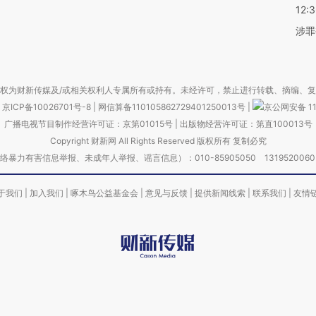
12:
涉罪
权为财新传媒及/或相关权利人专属所有或持有。未经许可，禁止进行转载、摘编、
京ICP备10026701号-8
|
网信算备110105862729401250013号
|
京公网安备 11
广播电视节目制作经营许可证：京第01015号
|
出版物经营许可证：第直100013号
Copyright 财新网 All Rights Reserved 版权所有 复制必究
害信息举报、未成年人举报、谣言信息）：010-85905050 13195200605 举报邮
于我们
|
加入我们
|
啄木鸟公益基金会
|
意见与反馈
|
提供新闻线索
|
联系我们
|
友情