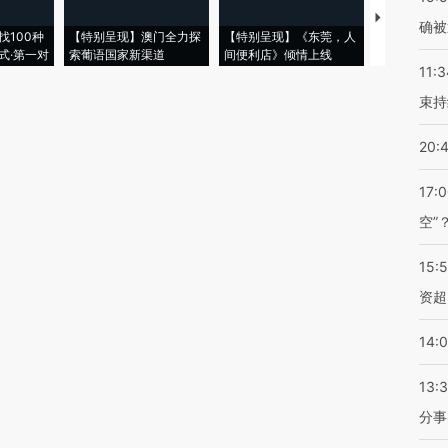
【推广】走
确被
找100种
【特别呈现】澳门全力探
【特别呈现】《东莞，人
会，让数智科
式·第一对
索葡语国家新渠道
间便利店》倾情上线
业
11:3
束持
20:
17:
空”
15:
资超
14:
13:
分事