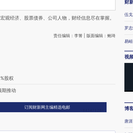
财
伍戈
阅宏观经济、股票债券、公司人物，财经信息尽在掌握。
罗志
责任编辑：李箐 | 版面编辑：鲍琦
易峘
视
0%股权
预期推动
订阅财新网主编精选电邮
博
唐涯