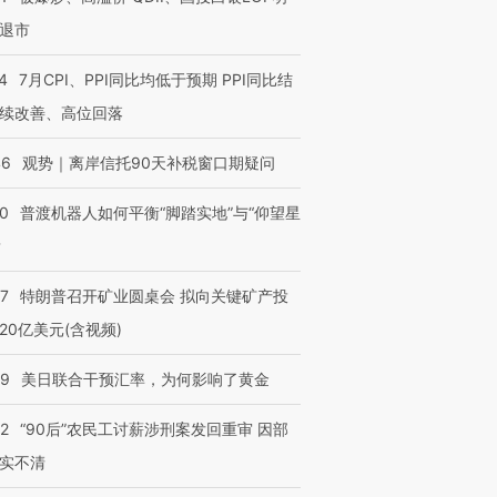
进第四届链博
【商旅对话】华住集团
退市
技“链”接产
【特别呈现】寻找100种
CFO：不靠规模取胜，华
【特别呈
有意思的生活方式·第三对
住三大增长引擎是什么？
有意思的
4
7月CPI、PPI同比均低于预期 PPI同比结
续改善、高位回落
46
观势｜离岸信托90天补税窗口期疑问
00
普渡机器人如何平衡“脚踏实地”与“仰望星
？
57
特朗普召开矿业圆桌会 拟向关键矿产投
20亿美元(含视频)
09
美日联合干预汇率，为何影响了黄金
32
“90后”农民工讨薪涉刑案发回重审 因部
实不清