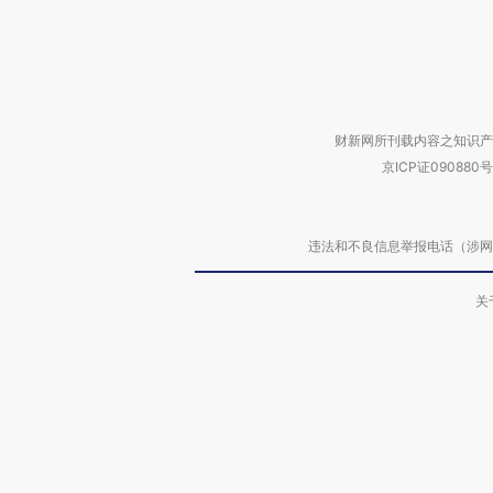
财新网所刊载内容之知识产
京ICP证090880号
违法和不良信息举报电话（涉网络暴力有
关