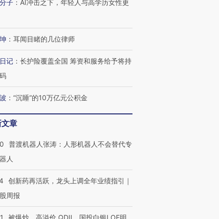
分子
：
AI冲击之下，年轻人与高学历女性更
坤
：
耳闻目睹的几位律师
日记
：
长护险覆盖全国 筹资和服务给予将持
码
波
：
“沉睡”的10万亿元公积金
新文章
00
普渡机器人张涛：人形机器人不会替代专
”还是“人道危
湖北宜昌局部短时降雨
哈尔滨遭遇短时极端强降
器人
撕裂西班牙
128毫米 紧急转移近
雨 3小时累计雨量超80毫
秘鲁纳斯
4000人
米
13人遇难
4
创新药再活跃，龙头上调全年业绩指引｜
股周报
1
被爆炒、高溢价 QDII、国投白银LOF明