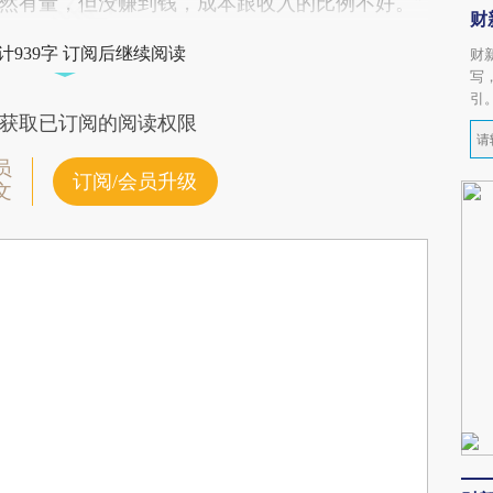
然有量，但没赚到钱，成本跟收入的比例不好。”
财
计939字 订阅后继续阅读
财
写
引
获取已订阅的阅读权限
员
订阅/会员升级
文