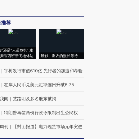
辑推荐
侵”还是“人道危机” 难
撕裂西班牙飞地休达
显影｜瓜农的漫长等待
｜
宇树发行市值610亿 先行者的加速和考验
｜
在岸人民币兑美元汇率连日升破6.75
我闻
｜
艾路明及多名股东被拘
｜
特朗普再签两份行政令限制出生公民权
周刊
｜
【封面报道】电力现货市场元年突进