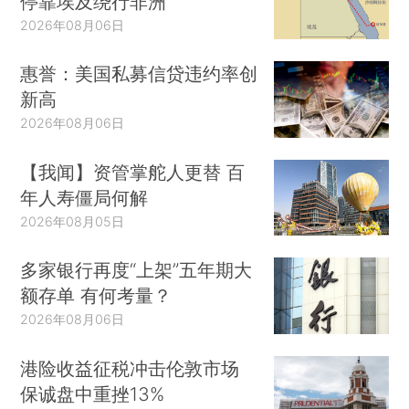
停靠埃及绕行非洲
2026年08月06日
惠誉：美国私募信贷违约率创
新高
2026年08月06日
【我闻】资管掌舵人更替 百
年人寿僵局何解
2026年08月05日
多家银行再度“上架”五年期大
额存单 有何考量？
2026年08月06日
港险收益征税冲击伦敦市场
保诚盘中重挫13%