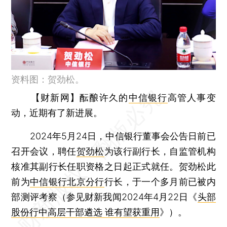
资料图：贺劲松。
【财新网】
酝酿许久的
中信银行
高管人事变
动，近期有了新进展。
2024年5月24日，中信银行董事会公告日前已
召开会议，聘任
贺劲松
为该行副行长，自监管机构
核准其副行长任职资格之日起正式就任。贺劲松此
前为
中信银行北京分行
行长，于一个多月前已被内
部测评考察（参见财新我闻2024年4月22日《
头部
股份行中高层干部遴选 谁有望获重用
》）。