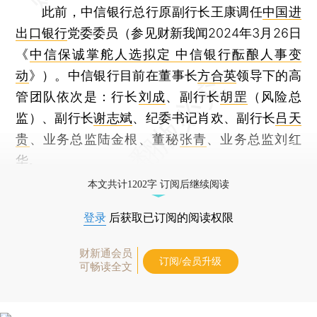
此前，中信银行总行原副行长王康调任
中国进
出口银行
党委委员（参见财新我闻2024年3月26日
《
中信保诚掌舵人选拟定 中信银行酝酿人事变
动
》）。中信银行目前在董事长
方合英
领导下的高
管团队依次是：行长
刘成
、副行长
胡罡
（风险总
监）、副行长
谢志斌
、纪委书记肖欢、副行长
吕天
贵
、业务总监陆金根、董秘
张青
、业务总监刘红
华。
本文共计1202字 订阅后继续阅读
登录
后获取已订阅的阅读权限
财新通会员
订阅/会员升级
可畅读全文