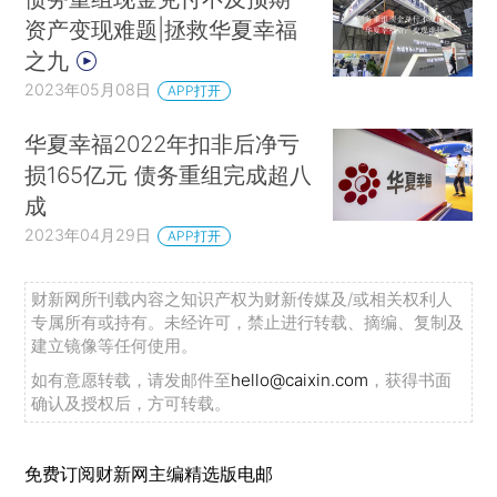
资产变现难题|拯救华夏幸福
之九
2023年05月08日
APP打开
华夏幸福2022年扣非后净亏
损165亿元 债务重组完成超八
成
2023年04月29日
APP打开
财新网所刊载内容之知识产权为财新传媒及/或相关权利人
专属所有或持有。未经许可，禁止进行转载、摘编、复制及
建立镜像等任何使用。
如有意愿转载，请发邮件至
hello@caixin.com
，获得书面
确认及授权后，方可转载。
免费订阅财新网主编精选版电邮