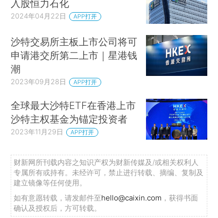
入股恒力石化
2024年04月22日
APP打开
沙特交易所主板上市公司将可
申请港交所第二上市｜星港钱
潮
2023年09月28日
APP打开
全球最大沙特ETF在香港上市
沙特主权基金为锚定投资者
2023年11月29日
APP打开
财新网所刊载内容之知识产权为财新传媒及/或相关权利人
专属所有或持有。未经许可，禁止进行转载、摘编、复制及
建立镜像等任何使用。
如有意愿转载，请发邮件至
hello@caixin.com
，获得书面
确认及授权后，方可转载。