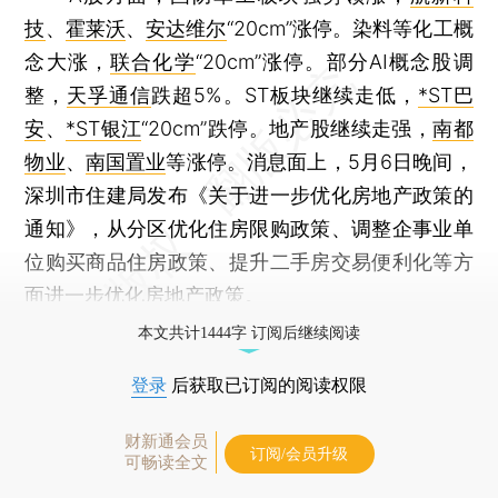
技
、
霍莱沃
、
安达维尔
“20cm”涨停。染料等化工概
念大涨，
联合化学
“20cm”涨停。部分AI概念股调
整，
天孚通信
跌超5%。ST板块继续走低，
*ST巴
安
、
*ST银江
“20cm”跌停。地产股继续走强，
南都
物业
、
南国置业
等涨停。消息面上，5月6日晚间，
深圳市住建局发布《关于进一步优化房地产政策的
通知》，从分区优化住房限购政策、调整企事业单
位购买商品住房政策、提升二手房交易便利化等方
面进一步优化房地产政策。
本文共计1444字 订阅后继续阅读
登录
后获取已订阅的阅读权限
财新通会员
订阅/会员升级
可畅读全文