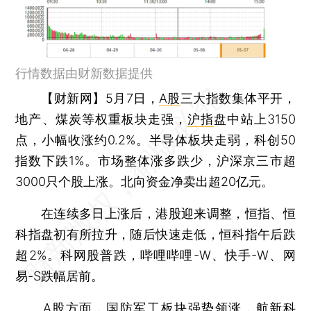
行情数据由财新数据提供
【财新网】
5月7日，
A股
三大指数集体平开，
地产、煤炭等权重板块走强，
沪指
盘中站上3150
点，小幅收涨约0.2%。半导体板块走弱，科创50
指数下跌1%。市场整体涨多跌少，沪深京三市超
3000只个股上涨。北向资金净卖出超20亿元。
在连续多日上涨后，港股迎来调整，恒指、恒
科指盘初有所拉升，随后快速走低，恒科指午后跌
超2%。科网股普跌，哔哩哔哩-W、快手-W、网
易-S跌幅居前。
A股方面，国防军工板块强势领涨，
航新科