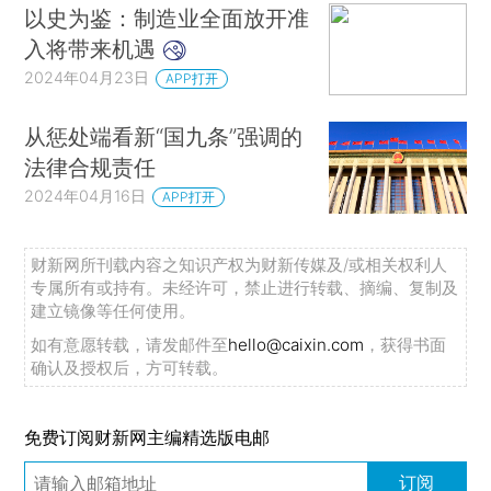
以史为鉴：制造业全面放开准
入将带来机遇
2024年04月23日
APP打开
从惩处端看新“国九条”强调的
法律合规责任
2024年04月16日
APP打开
财新网所刊载内容之知识产权为财新传媒及/或相关权利人
专属所有或持有。未经许可，禁止进行转载、摘编、复制及
建立镜像等任何使用。
如有意愿转载，请发邮件至
hello@caixin.com
，获得书面
确认及授权后，方可转载。
免费订阅财新网主编精选版电邮
订阅