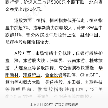
跌行情，沪深京三市超5000只个股下跌。北向资
金净卖出超20亿元。
港股方面，恒指、恒科指亦低开低走，恒科指
盘中跌超3%。造车新势力跌幅较大，蔚来-SW盘中
跌超11%。部分内房股午后拉升上涨，融创中国、
旭辉控股集团涨幅较大。
A股方面，市场情绪十分低迷，仅银行板块护
盘上涨。旅游股大跌，
张家界
、
云南旅游
、
桂林旅
游
、
大连圣亚
等多股跌停。有色金属板块重挫，
华
阳新材
、
翔鹭钨业
、
合金投资
等跌停。ChatGPT、
算力等AI概念大跌，
吴通控股
、
东田微
、
九联科技
等跌幅居前。微盘股指数跌超10%，
*ST美
尚
“20cm”跌停，
爱司凯
、
邵阳液压
等跌幅较大。
本文共计1208字 订阅后继续阅读